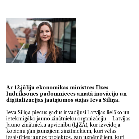
Ar 12.jūliju ekonomikas ministres Ilzes
Indriksones padomnieces amatā inovāciju un
digitalizācijas jautājumos stājas Ieva Siliņa.
Ieva Siliņa piecus gadus ir vadījusi Latvijas lielāko un
ietekmīgāko jauno zinātnieku organizāciju – Latvijas
Jauno zinātnieku apvienību (LJZA), kur izveidoja
kopienu gan jaunajiem zinātniekiem, kuri vēlas
iesaistīties jaunos projektos, gan uzņēmējiem, kuri