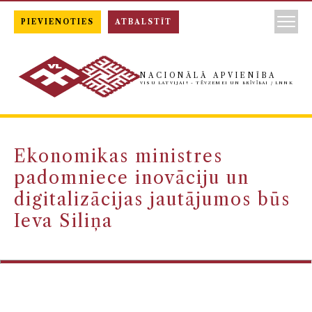
PIEVIENOTIES
ATBALSTĪT
NACIONĀLĀ APVIENĪBA
VISU LATVIJAI! - TĒVZEMEI UN BRĪVĪBAI / LNNK
Ekonomikas ministres
padomniece inovāciju un
digitalizācijas jautājumos būs
Ieva Siliņa