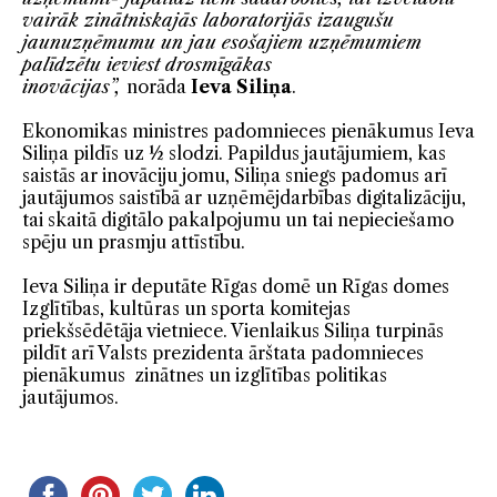
vairāk zinātniskajās laboratorijās izaugušu
jaunuzņēmumu un jau esošajiem uzņēmumiem
palīdzētu ieviest drosmīgākas
inovācijas”,
norāda
Ieva Siliņa
.
Ekonomikas ministres padomnieces pienākumus Ieva
Siliņa pildīs uz ½ slodzi. Papildus jautājumiem, kas
saistās ar inovāciju jomu, Siliņa sniegs padomus arī
jautājumos saistībā ar uzņēmējdarbības digitalizāciju,
tai skaitā digitālo pakalpojumu un tai nepieciešamo
spēju un prasmju attīstību.
Ieva Siliņa ir deputāte Rīgas domē un Rīgas domes
Izglītības, kultūras un sporta komitejas
priekšsēdētāja vietniece. Vienlaikus Siliņa turpinās
pildīt arī Valsts prezidenta ārštata padomnieces
pienākumus zinātnes un izglītības politikas
jautājumos.