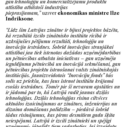
gan
tehnoloģiju un komercializējamu produktu
attīstību atbilstoši industrijas
pieprasījumam
,
”
uzsver
ekonomikas ministre Ilze
Indriksone
.
“Līdz šim Latvijas zinātne ir bijusi projektos bāzēta,
kā rezultātā izcilo zinātnisko institūtu rīcībā ir
uzkrājušies pētījumu rezultāti, tehnoloģiju un
inovāciju iestrādnes. Šobrīd inovācijas straujākai
attīstībai jau tiek īstenotas dažādas uzņēmējdarbības
un pētniecības atbalsta iniciatīvas – gan uzņēmēju
ieguldījumu pētniecībā un inovācijā sekmēšanai, gan
pētniecības projektu īstenošanai valsts zinātniskajās
institūcijās. Jaunizveidotais “Inovāciju fonds” būs
solis uz priekšu, kas ļaus īstenot institūtu krājumā
esošās iestrādnes. Tomēr pie šī nevaram apstāties un
ir jādomā par to, kā Latvijā radīt jaunas dziļās
tehnoloģijas. Dziļās tehnoloģijas risina cilvēces
aktuālos izaicinājumus ar zinātnes, inženierijas un
dizaina domāšanas palīdzību – piedāvā šobrīd
tādus risinājumus, kas pirms desmitiem gadu šķita
neiespējami. Latvijā ir izcili zinātnieki un spējīgi
uzņēmumi- jāpalīdz tiem sadarboties, lai izveidotu