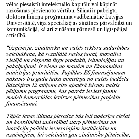
vēlas piesaistīt intelektuālo kapitālu vai kāpināt
ražošanas pievienoto vērtību. Siliņai ir pabeigta
doktora līmeņa programma vadībzinātnē Latvijas
Universitātē, viņa specializējas zinātnes pārvaldībā un
komunikācijā, kā arī zināšanu pārnesē un ilgtspējīgā
attīstībā.
“Uzņēmēju, zinātnieku un valsts sektora sadarbības
veicināšana, kā rezultātā rastos jauni, inovatīvi
vietējā un eksporta tirgu produkti, tehnoloģijas un
pakalpojumi, ir viena no manām un Ekonomikas
ministrijas prioritātēm.
Papildus ES finansējumam
nākamo trīs gadu laikā ministrija no valsts budžeta
līdzekļiem 12 miljonu eiro apmērā īstenos valsts
pētījumu programmu, kas paredz ieviest jaunu
modeli komerciālas ievirzes pētniecības projektu
finansēšanai.
Tāpēc Ievas Siliņas pieredze būs ļoti noderīga ciešai
un koordinētai
sadarbībai
starp pētniecības un
inovāciju politiku ieviesošajām institūcijām un
uzņēmējiem, lai veicinātu gan zinātnisko pētniecību,