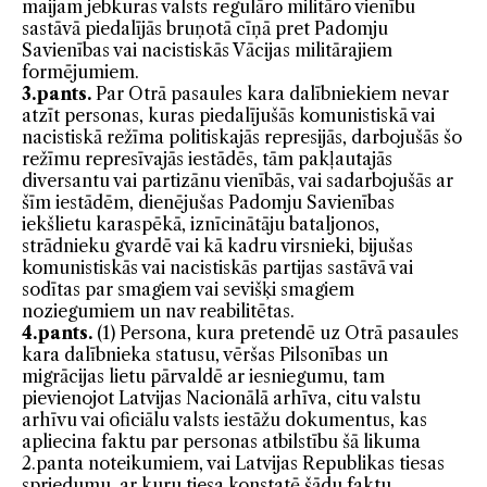
maijam jebkuras valsts regulāro militāro vienību
sastāvā piedalījās bruņotā cīņā pret Padomju
Savienības vai nacistiskās Vācijas militārajiem
formējumiem.
3.pants.
Par Otrā pasaules kara dalībniekiem
nevar
atzīt personas, kuras piedalījušās komunistiskā vai
nacistiskā režīma politiskajās represijās, darbojušās šo
režīmu represīvajās iestādēs, tām pakļautajās
diversantu vai partizānu vienībās, vai sadarbojušās ar
šīm iestādēm, dienējušas Padomju Savienības
iekšlietu karaspēkā, iznīcinātāju bataljonos,
strādnieku gvardē vai kā kadru virsnieki, bijušas
komunistiskās vai nacistiskās partijas sastāvā vai
sodītas par smagiem vai sevišķi smagiem
noziegumiem un nav reabilitētas.
4.pants.
(1) Persona, kura pretendē uz Otrā pasaules
kara dalībnieka statusu, vēršas Pilsonības un
migrācijas lietu pārvaldē ar iesniegumu, tam
pievienojot Latvijas Nacionālā arhīva, citu valstu
arhīvu vai oficiālu valsts iestāžu dokumentus, kas
apliecina faktu par personas atbilstību šā likuma
2.panta noteikumiem, vai Latvijas Republikas tiesas
spriedumu, ar kuru tiesa konstatē šādu faktu,