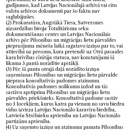
gadījumos, kad Latvijas Nacionālajā arhīvā vai citu
valstu arhīvos dokumenti par šo faktu nav
saglabājušies.
(2) Prokuratūra, Augstākā Tiesa, Satversmes
aizsardzības biroja Totalitārisma seku
dokumentēšanas centrs un Latvijas Nacionālais
arhīvs pēc Pilsonības un migrācijas lietu pārvaldes
pieprasījuma mēneša laikā sagatavo izziņu par to, vai
attiecībā uz personu, kura pretendē uz Otrā pasaules
kara brīvības cīnītāja statusu, nav konstatējami šā
likuma 3.pantā norādītie apstākļi.
(3) Pēc šā panta otrajā daļā norādīto izziņu
saņemšanas Pilsonības un migrācijas lietu pārvalde
pieprasa konsultatīvās padomes atzinumu.
Konsultatīvās padomes nolikumu izdod un tās
sastāvu apstiprina Pilsonības un migrācijas lietu
pārvaldes priekšnieks. Konsultatīvā padome sastāv
no 3 locekļiem, kurus katra pa vienam no savu biedru
vidus izvirza Latvijas Nacionālo karavīru biedrība,
Latviešu Strēlnieku apvienība un Latvijas Nacionālo
partizānu apvienība.
(4) Uz saņemto izziņu un atzinuma pamata Pilsonības