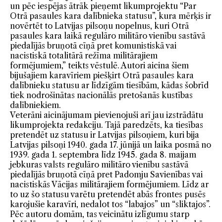
un pēc iespējas ātrāk pieņemt likumprojektu “Par
Otrā pasaules kara dalībnieka statusu”, kura mērķis ir
novērtēt to Latvijas pilsoņu nopelnus, kuri Otrā
pasaules kara laikā regulāro militāro vienību sastāvā
piedalījās bruņotā cīņā pret komunistiskā vai
nacistiskā totalitārā režīma militārajiem
formējumiem,” teikts vēstulē. Autori aicina šiem
bijušajiem karavīriem piešķirt Otrā pasaules kara
dalībnieku statusu ar līdzīgām tiesībām, kādas šobrīd
tiek nodrošinātas nacionālās pretošanās kustības
dalībniekiem.
Veterāni aicinājumam pievienojuši arī jau izstrādātu
likumprojekta redakciju. Tajā paredzēts, ka tiesības
pretendēt uz statusu ir Latvijas pilsoņiem, kuri bija
Latvijas pilsoņi 1940. gada 17. jūnijā un laika posmā no
1939. gada 1. septembra līdz 1945. gada 8. maijam
jebkuras valsts regulāro militāro vienību sastāvā
piedalījās bruņotā cīņā pret Padomju Savienības vai
nacistiskās Vācijas militārajiem formējumiem. Līdz ar
to uz šo statusu varētu pretendēt abās frontes pusēs
karojušie karavīri, nedalot tos “labajos” un “sliktajos”.
Pēc autoru domām, tas veicinātu izlīgumu starp