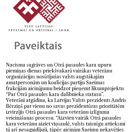
Nacisma sagrāves un Otrā pasaules kara upuru
piemiņas dienas priekšvakarā vairākas veterānu
organizācijas nosūtījušas valsts augstākajām
amatpersonām un koalīcijas partiju Saeimas
frakcijām aicinājumu beidzot pieņemt likumprojektu
“Par Otrā pasaules kara dalībnieka statusu”.
Veterāni atgādina, ka Latvijas Valsts prezidents Andris
Bērziņš par vienu no savas prezidentūras prioritātēm
izvirzījis Otrā pasaules kara veterānu izlīguma
veicināšanas procesu. “Aizvien vairāk Otrā pasaules
kara veterānu aiziet viņsaulē, valsts taisnīgu attieksmi
tā arī nesagaidījuši, tāpēc aicinām Saeimu nekavēties