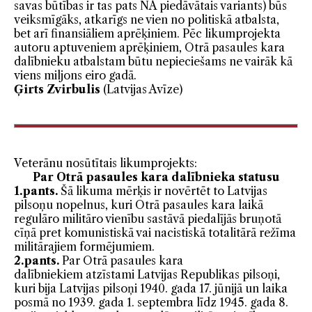
savas būtības ir tas pats NA piedāvātais variants) būs
veiksmīgāks, atkarīgs ne vien no politiskā atbalsta,
bet arī finansiāliem aprēķiniem. Pēc likumprojekta
autoru aptuveniem aprēķiniem, Otrā pasaules kara
dalībnieku atbalstam būtu nepieciešams ne vairāk kā
viens miljons eiro gadā.
Ģirts Zvirbulis
(Latvijas Avīze)
Veterānu nosūtītais likumprojekts:
Par Otrā pasaules kara dalībnieka statusu
1.pants.
Šā likuma mērķis ir novērtēt to Latvijas
pilsoņu nopelnus, kuri Otrā pasaules kara laikā
regulāro militāro vienību sastāvā piedalījās bruņotā
cīņā pret komunistiskā vai nacistiskā totalitārā režīma
militārajiem formējumiem.
2.pants.
Par Otrā pasaules kara
dalībniekiem
atzīstami Latvijas Republikas pilsoņi,
kuri bija Latvijas pilsoņi 1940. gada 17. jūnijā un laika
posmā no 1939. gada 1. septembra līdz 1945. gada 8.