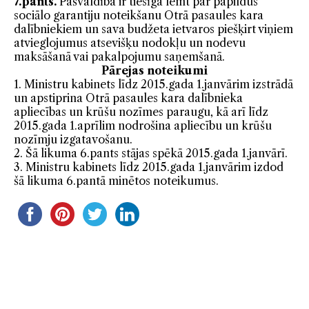
7.pants.
Pašvaldība ir tiesīga lemt par papildus
sociālo garantiju noteikšanu Otrā pasaules kara
dalībniekiem un sava budžeta ietvaros piešķirt viņiem
atvieglojumus atsevišķu nodokļu un nodevu
maksāšanā vai pakalpojumu saņemšanā.
Pārejas noteikumi
1. Ministru kabinets līdz 2015.gada 1.janvārim izstrādā
un apstiprina Otrā pasaules kara dalībnieka
apliecības un krūšu nozīmes paraugu, kā arī līdz
2015.gada 1.aprīlim nodrošina apliecību un krūšu
nozīmju izgatavošanu.
2. Šā likuma 6.pants stājas spēkā 2015.gada 1.janvārī.
3. Ministru kabinets līdz 2015.gada 1.janvārim izdod
šā likuma 6.pantā minētos noteikumus.