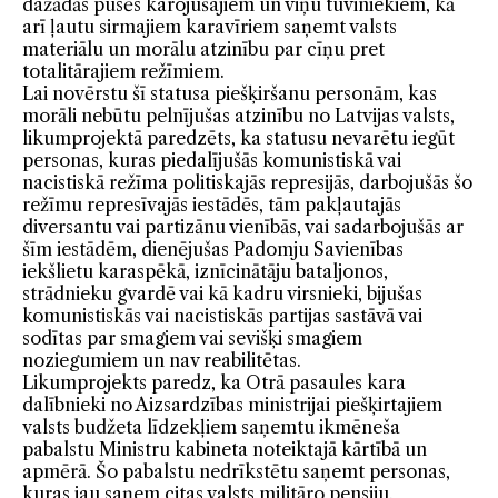
dažādās pusēs karojušajiem un viņu tuviniekiem, kā
arī ļautu sirmajiem karavīriem saņemt valsts
materiālu un morālu atzinību par cīņu pret
totalitārajiem režīmiem.
Lai novērstu šī statusa piešķiršanu personām, kas
morāli nebūtu pelnījušas atzinību no Latvijas valsts,
likumprojektā paredzēts, ka statusu nevarētu iegūt
personas, kuras piedalījušās komunistiskā vai
nacistiskā režīma politiskajās represijās, darbojušās šo
režīmu represīvajās iestādēs, tām pakļautajās
diversantu vai partizānu vienībās, vai sadarbojušās ar
šīm ie­stādēm, dienējušas Padomju Savienības
iekšlietu karaspēkā, iznīcinātāju bataljonos,
strādnieku gvardē vai kā kadru virsnieki, bijušas
komunistiskās vai nacistiskās partijas sastāvā vai
sodītas par smagiem vai sevišķi smagiem
noziegumiem un nav reabilitētas.
Likumprojekts paredz, ka Otrā pasaules kara
dalībnieki no Aizsardzības ministrijai piešķirtajiem
valsts budžeta līdzekļiem saņemtu ikmēneša
pabalstu Ministru kabineta noteiktajā kārtībā un
apmērā. Šo pabalstu nedrīkstētu saņemt personas,
kuras jau saņem citas valsts militāro pensiju.