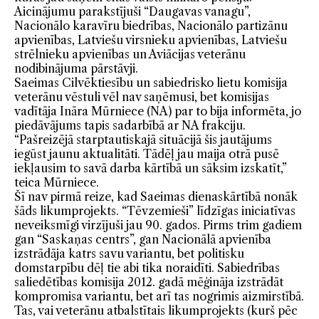
Aicinājumu parakstījuši “Daugavas vanagu”,
Nacionālo karavīru biedrības, Nacionālo partizānu
apvienības, Latviešu virsnieku apvienības, Latviešu
strēlnieku apvienības un Aviācijas veterānu
nodibinājuma pārstāvji.
Saeimas Cilvēktiesību un sabiedrisko lietu komisija
veterānu vēstuli vēl nav saņēmusi, bet komisijas
vadītāja Ināra Mūrniece (NA) par to bija informēta, jo
piedāvājums tapis sadarbībā ar NA frakciju.
“Pašreizējā starptautiskajā situācijā šis jautājums
iegūst jaunu aktualitāti. Tādēļ jau maija otrā pusē
iekļausim to savā darba kārtībā un sāksim izskatīt,”
teica Mūrniece.
Šī nav pirmā reize, kad Saeimas dienaskārtībā nonāk
šāds likumprojekts. “Tēvzemieši” līdzīgas iniciatīvas
neveiksmīgi virzījuši jau 90. gados. Pirms trim gadiem
gan “Saskaņas centrs”, gan Nacionālā apvienība
izstrādāja katrs savu variantu, bet politisku
domstarpību dēļ tie abi tika noraidīti. Sabiedrības
saliedētības komisija 2012. gadā mēģināja izstrādāt
kompromisa variantu, bet arī tas nogrimis aizmirstībā.
Tas, vai veterānu atbalstītais likumprojekts (kurš pēc