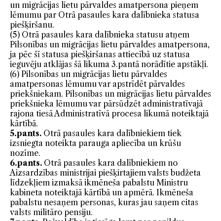
un migrācijas lietu pārvaldes amatpersona pieņem
lēmumu par Otrā pasaules kara dalībnieka statusa
piešķiršanu.
(5) Otrā pasaules kara dalībnieka
statusu atņem
Pilsonības un migrācijas lietu pārvaldes amatpersona,
ja pēc šī statusa piešķiršanas attiecībā uz statusa
ieguvēju atklājas šā likuma 3.pantā norādītie apstākļi.
(6) Pilsonības un migrācijas lietu pārvaldes
amatpersonas lēmumu var apstrīdēt pārvaldes
priekšniekam. Pilsonības un migrācijas lietu pārvaldes
priekšnieka lēmumu var pārsūdzēt administratīvajā
rajona tiesā Administratīvā procesa likumā noteiktajā
kārtībā.
5.pants.
Otrā pasaules kara dalībniekiem
tiek
izsniegta noteikta parauga apliecība un krūšu
nozīme.
6.pants.
Otrā pasaules kara dalībniekiem no
Aizsardzības ministrijai piešķirtajiem valsts budžeta
līdzekļiem izmaksā ikmēneša pabalstu Ministru
kabineta noteiktajā kārtībā un apmērā. Ikmēneša
pabalstu nesaņem personas, kuras jau saņem citas
valsts militāro pensiju.