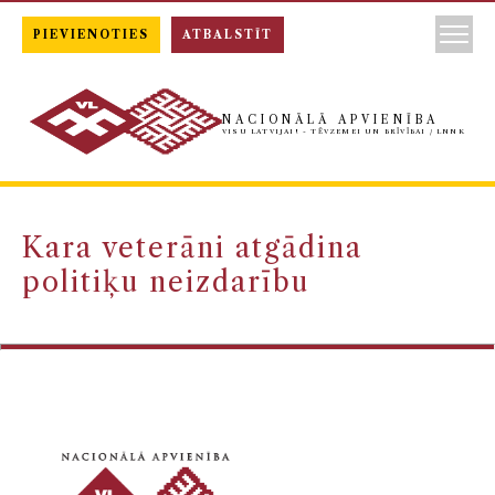
PIEVIENOTIES
ATBALSTĪT
NACIONĀLĀ APVIENĪBA
VISU LATVIJAI! - TĒVZEMEI UN BRĪVĪBAI / LNNK
Kara veterāni atgādina
politiķu neizdarību