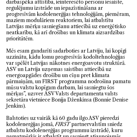
darbaspēka attīstība, ieinteresēto personu iesaiste,
regulējumu izstrāde un iepazīstināšana ar
progresīvām kodolenerģijas tehnoloģijām, piemēram,
maziem modulāriem reaktoriem, lai atbalstītu
Latvijas mērķu sasniegšanu attiecībā uz enerģētisko
neatkarību, kā arī drošības un klimata aizsardzības
prioritātēm.
Mēs esam gandarīti sadarboties ar Latviju, lai kopīgi
uzzinātu, kādu lomu progresīvās kodoltehnoloģijas
var spēlēt Latvijas nākotnes energoavotu struktūrā.
ASV un Latvija uzņemas saistības attiecībā uz
energoapgādes drošību un cīņu pret klimata
pārmaiņām, un FIRST programma nodrošina pamatu
mūsu valstu kopīgam darbam, lai sasniegtu šos
mērķus”, uzsver ASV Valsts departamenta valsts
sekretāra vietniece Bonija Dženkinsa (Bonnie Denise
Jenkins).
Balstoties uz vairāk kā 60 gadu ilgo ASV pieredzi
kodolenerģijas jomā,
FIRST
partnervalstīm sniedz
atbalstu kodolenerģijas programmu izstrādē, kuru
pamatmērķis ir atbalstīt un sasniegt atjaunojamās