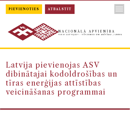
PIEVIENOTIES
ATBALSTĪT
NACIONĀLĀ APVIENĪBA
VISU LATVIJAI! - TĒVZEMEI UN BRĪVĪBAI / LNNK
Latvija pievienojas ASV
dibinātajai kodoldrošības un
tīras enerģijas attīstības
veicināšanas programmai