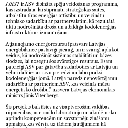
FIRST
ir ASV dibināta spēju veidošanas programma,
kas izstrādāta, lai stiprinātu stratēģiskās saites,
atbalstītu tīras enerģijas attīstību un veicinātu
tehnisko sadarbību ar partnervalstīm, kā rezultātā
tiktu nodrošināta droša un atbildīga kodolenerģijas
infrastruktūras izmantošana.
Atjaunojamo energoresursu īpatsvars Latvijas
energobilancē pastāvīgi pieaug, un ir svarīgi aplūkot
veidus, kā nodrošināt sistēmas stabilitāti un bāzes
slodzes, lai nosegtu šos svārstīgos resursus. Esam
pateicīgi ASV par gatavību sadarboties ar Latviju un
vēlmi dalīties ar savu pieredzi un labo praksi
kodolenerģijas jomā. Latvija paredz nenovērtējamu
sadarbību ar partneriem ASV, kas veicinās mūsu
enerģētisko drošību,” uzsvēra Latvijas ekonomikas
ministrs Jānis Vitenbergs.
Šis projekts balstīsies uz visaptverošām valdības,
rūpniecības, nacionālo laboratoriju un akadēmisko
aprindu kompetencēm un savstarpēju zināšanu
apmaiņu, kas vērsta uz tādiem jautājumiem kā