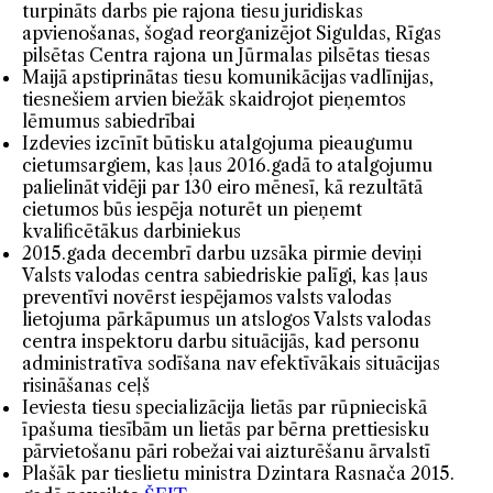
turpināts darbs pie rajona tiesu juridiskas
apvienošanas, šogad reorganizējot Siguldas, Rīgas
pilsētas Centra rajona un Jūrmalas pilsētas tiesas
Maijā apstiprinātas tiesu komunikācijas vadlīnijas,
tiesnešiem arvien biežāk skaidrojot pieņemtos
lēmumus sabiedrībai
Izdevies izcīnīt būtisku atalgojuma pieaugumu
cietumsargiem, kas ļaus 2016.gadā to atalgojumu
palielināt vidēji par 130 eiro mēnesī, kā rezultātā
cietumos būs iespēja noturēt un pieņemt
kvalificētākus darbiniekus
2015.gada decembrī darbu uzsāka pirmie deviņi
Valsts valodas centra sabiedriskie palīgi, kas ļaus
preventīvi novērst iespējamos valsts valodas
lietojuma pārkāpumus un atslogos Valsts valodas
centra inspektoru darbu situācijās, kad personu
administratīva sodīšana nav efektīvākais situācijas
risināšanas ceļš
Ieviesta tiesu specializācija lietās par rūpnieciskā
īpašuma tiesībām un lietās par bērna prettiesisku
pārvietošanu pāri robežai vai aizturēšanu ārvalstī
Plašāk par tieslietu ministra Dzintara Rasnača 2015.