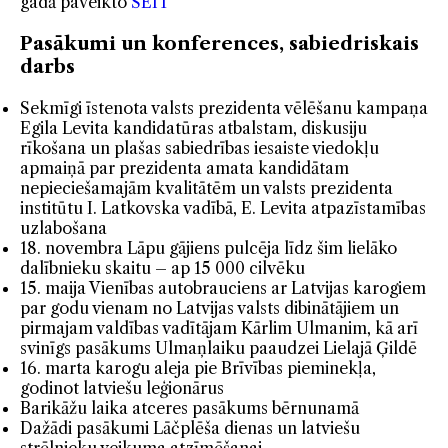
gadā paveikto
ŠEIT
Pasākumi un konferences, sabiedriskais
darbs
Sekmīgi īstenota valsts prezidenta vēlēšanu kampaņa
Egila Levita kandidatūras atbalstam, diskusiju
rīkošana un plašas sabiedrības iesaiste viedokļu
apmaiņā par prezidenta amata kandidātam
nepieciešamajām kvalitātēm un valsts prezidenta
institūtu I. Latkovska vadībā, E. Levita atpazīstamības
uzlabošana
18. novembra Lāpu gājiens pulcēja līdz šim lielāko
dalībnieku skaitu – ap 15 000 cilvēku
15. maija Vienības autobrauciens ar Latvijas karogiem
par godu vienam no Latvijas valsts dibinātājiem un
pirmajam valdības vadītājam Kārlim Ulmanim, kā arī
svinīgs pasākums Ulmaņlaiku paaudzei Lielajā Ģildē
16. marta karogu aleja pie Brīvības pieminekļa,
godinot latviešu leģionārus
Barikāžu laika atceres pasākums bērnunamā
Dažādi pasākumi Lāčplēša dienas un latviešu