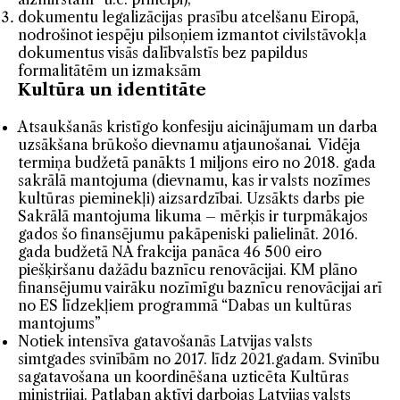
dokumentu legalizācijas prasību atcelšanu Eiropā,
nodrošinot iespēju pilsoņiem izmantot civilstāvokļa
dokumentus visās dalībvalstīs bez papildus
formalitātēm un izmaksām
Kultūra un identitāte
Atsaukšanās kristīgo konfesiju aicinājumam un darba
uzsākšana brūkošo dievnamu atjaunošanai
.
Vidēja
termiņa budžetā panākts 1 miljons eiro no 2018. gada
sakrālā mantojuma (dievnamu, kas ir valsts nozīmes
kultūras pieminekļi) aizsardzībai. Uzsākts darbs pie
Sakrālā mantojuma likuma – mērķis ir turpmākajos
gados šo finansējumu pakāpeniski palielināt. 2016.
gada budžetā NA frakcija panāca 46 500 eiro
piešķiršanu dažādu baznīcu renovācijai. KM plāno
finansējumu vairāku nozīmīgu baznīcu renovācijai arī
no ES līdzekļiem programmā “Dabas un kultūras
mantojums”
Notiek intensīva gatavošanās Latvijas valsts
simtgades svinībām no 2017. līdz 2021.gadam. Svinību
sagatavošana un koordinēšana uzticēta Kultūras
ministrijai. Patlaban aktīvi darbojas Latvijas valsts