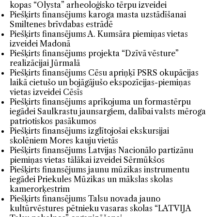
kopas “Olysta” arheoloģisko tērpu izveidei
Piešķirts finansējums karoga masta uzstādīšanai
Smiltenes brīvdabas estrādē
Piešķirts finansējums A. Kumsāra piemiņas vietas
izveidei Madonā
Piešķirts finansējums projekta “Dzīvā vēsture”
realizācijai Jūrmalā
Piešķirts finansējums Cēsu apriņķī PSRS okupācijas
laikā cietušo un bojāgājušo ekspozīcijas-piemiņas
vietas izveidei Cēsīs
Piešķirts finansējums aprīkojuma un formastērpu
iegādei Saulkrastu jaunsargiem, dalībai valsts mēroga
patriotiskos pasākumos
Piešķirts finansējums izglītojošai ekskursijai
skolēniem Mores kauju vietās
Piešķirts finansējums Latvijas Nacionālo partizānu
piemiņas vietas tālākai izveidei Sērmūkšos
Piešķirts finansējums jaunu mūzikas instrumentu
iegādei Priekules Mūzikas un mākslas skolas
kamerorķestrim
Piešķirts finansējums Talsu novada jauno
kultūrvēstures pētnieku vasaras skolas “LATVIJA