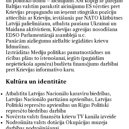
un politisko domu – aicinājums ĀM kopīgi ar pārējām
Baltijas valstīm parakstīt aicinājumu ES vērsties pret
Krievijas propagandu un ieņemt stingrāku pozīciju
attiecībās ar Krieviju, iestāšanās par NATO klātbūtnes
Latvijā palielināšanu, atbalsta paušana Ukrainai un
Maidana aktīvistiem, Krievijas agresijas nosodīšana
EDSO Parlamentārajā asamblejā u.c.
Panācām aizliegumu airBaltic iegādāties krievu
lidmašīnas.
Izstrādātas Mediju politikas pamatnostādnes un
rīcības plāns to īstenošanai, iegūts (pagaidām
nepietiekoša apmēra) budžeta finansējums darbībai
pret Krievijas informatīvo karu.
Kultūra un identitāte
Atbalstīta Latvijas Nacionālo karavīru biedrības,
Latvijas Nacionālo partizānu apvienības, Latvijas
Politiski represēto apvienības un Rīgas Politiski
represēto biedrības darbība
Novērsta valsts finansēta krievu TV kanāla izveide
Nodrošināta valsts dotācija Okupācijas muzeja
darbības nodrošināšanai