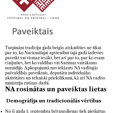
Turpinām tradīciju gada beigās atskaitīties ne tikai
par to, ko Nacionālajai apvienībai šajā gadā izdevies
paveikt vai vismaz iesākt, bet arī par to, par ko esam
cīnījušies, bet ko valdības vai Saeimas vairākums
noraidījis. Apkopojumā nav iekļauts NA vadītajās
pašvaldībās paveiktais, deputātu individuālas
aktivitātes un tehniski priekšlikumi, kā arī NA vadīto
ministriju rutīnas darbi.
NA rosinātas un paveiktas lietas
Demogrāfija un tradicionālās vērtības
No šī gada 1. septembra brīvpusdienas tiek piešķirtas