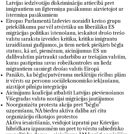
Latvijas iedzīvotāju diskrimināciju attiecībā pret
imigrantiem un ilgtermiņa pasākumus aizvietojot ar
īstermiņa pasākumiem
Eiropas Parlamentā Izdevies noraidīt kreiso grupu
priekšlikumu par vēl atvērtāku un liberālāku ES
migrācijas politikas īstenošanu, ieskaitot drošo trešo
valstu saraksta izveides kritiku, kritiku imigrantu
izraidīšanai gadījumos, ja tiem netiek piešķirts bēgļa
statuss, kā arī, piemēram, aicinājumus ES un
dalībvalstīm pārtraukt sadarbību ar trešajām valstīm,
kuras pastiprina savas robežkontroles un liedz
migrantiem sasniegt drošas valstis Eiropā
Panākts, ka bēgļu/patvēruma meklētāju rīcības plāns
ir vērsts uz personu sociālekonomisko iekļaušanu,
aizstājot pilnīgu integrāciju
Aicinājums koalīcijai atbalstīt Latvijas pievienošanos
Višegradas valstu nostājai migrācijas jautājumos
Noorganizēta protesta akcija pret “bēgļu”
uzņemšanu, NA biedru aktīva dalība arī citu
organizāciju rīkotajos protestos
Aktīva iesaistīšanās, veidojot izpratni par Krievijas
hibrīdkara izpausmēm un pret to vērstu sabiedrisko