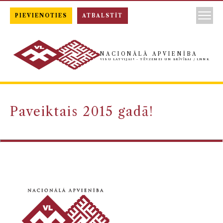
PIEVIENOTIES
ATBALSTĪT
NACIONĀLĀ APVIENĪBA
VISU LATVIJAI! - TĒVZEMEI UN BRĪVĪBAI / LNNK
Paveiktais 2015 gadā!