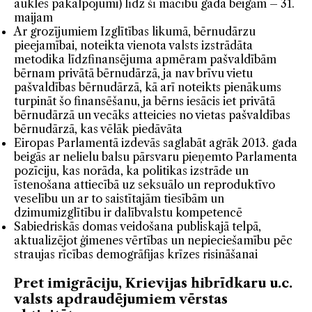
aukles pakalpojumi) līdz šī mācību gada beigām – 31.
maijam
Ar grozījumiem Izglītības likumā, bērnudārzu
pieejamībai, noteikta vienota valsts izstrādāta
metodika līdzfinansējuma apmēram pašvaldībām
bērnam privātā bērnudārzā, ja nav brīvu vietu
pašvaldības bērnudārzā, kā arī noteikts pienākums
turpināt šo finansēšanu, ja bērns iesācis iet privātā
bērnudārzā un vecāks atteicies no vietas pašvaldības
bērnudārzā, kas vēlāk piedāvāta
Eiropas Parlamentā izdevās saglabāt agrāk 2013. gada
beigās ar nelielu balsu pārsvaru pieņemto Parlamenta
pozīciju, kas norāda, ka politikas izstrāde un
īstenošana attiecībā uz seksuālo un reproduktīvo
veselību un ar to saistītajām tiesībām un
dzimumizglītību ir dalībvalstu kompetencē
Sabiedriskās domas veidošana publiskajā telpā,
aktualizējot ģimenes vērtības un nepieciešamību pēc
straujas rīcības demogrāfijas krīzes risināšanai
Pret imigrāciju, Krievijas hibrīdkaru u.c.
valsts apdraudējumiem vērstas