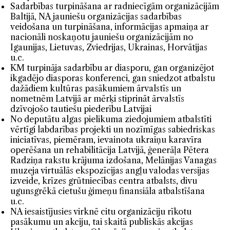
Sadarbības turpināšana ar radniecīgām organizācijām
Baltijā, NA jauniešu organizācijas sadarbības
veidošana un turpināšana, informācijas apmaiņa ar
nacionāli noskaņotu jauniešu organizācijām no
Igaunijas, Lietuvas, Zviedrijas, Ukrainas, Horvātijas
u.c.
KM turpināja sadarbību ar diasporu, gan organizējot
ikgadējo diasporas konferenci, gan sniedzot atbalstu
dažādiem kultūras pasākumiem ārvalstīs un
nometnēm Latvijā ar mērķi stiprināt ārvalstīs
dzīvojošo tautiešu piederību Latvijai
No deputātu algas pielikuma ziedojumiem atbalstīti
vērtīgi labdarības projekti un nozīmīgas sabiedriskas
iniciatīvas, piemēram, ievainota ukraiņu karavīra
operēšana un rehabilitācija Latvijā, ģenerāļa Pētera
Radziņa rakstu krājuma izdošana, Melānijas Vanagas
muzeja virtuālās ekspozīcijas angļu valodas versijas
izveide, krīzes grūtniecības centra atbalsts, divu
ugunsgrēkā cietušu ģimeņu finansiāla atbalstīšana
u.c.
NA iesaistījusies virknē citu organizāciju rīkotu
pasākumu un akciju, tai skaitā publiskās akcijas