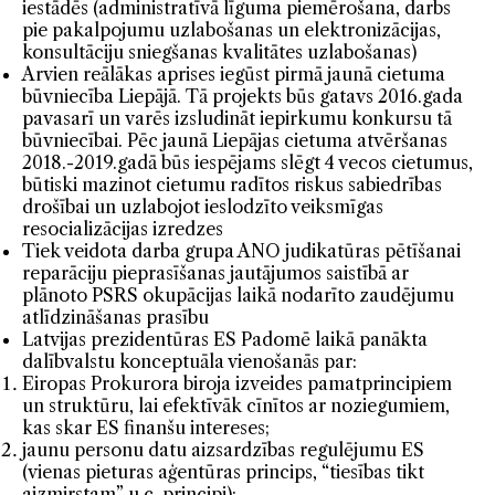
iestādēs (administratīvā līguma piemērošana, darbs
pie pakalpojumu uzlabošanas un elektronizācijas,
konsultāciju sniegšanas kvalitātes uzlabošanas)
Arvien reālākas aprises iegūst pirmā jaunā cietuma
būvniecība Liepājā. Tā projekts būs gatavs 2016.gada
pavasarī un varēs izsludināt iepirkumu konkursu tā
būvniecībai. Pēc jaunā Liepājas cietuma atvēršanas
2018.-2019.gadā būs iespējams slēgt 4 vecos cietumus,
būtiski mazinot cietumu radītos riskus sabiedrības
drošībai un uzlabojot ieslodzīto veiksmīgas
resocializācijas izredzes
Tiek veidota darba grupa ANO judikatūras pētīšanai
reparāciju pieprasīšanas jautājumos saistībā ar
plānoto PSRS okupācijas laikā nodarīto zaudējumu
atlīdzināšanas prasību
Latvijas prezidentūras ES Padomē laikā panākta
dalībvalstu konceptuāla vienošanās par:
Eiropas Prokurora biroja izveides pamatprincipiem
un struktūru, lai efektīvāk cīnītos ar noziegumiem,
kas skar ES finanšu intereses;
jaunu personu datu aizsardzības regulējumu ES
(vienas pieturas aģentūras princips, “tiesības tikt
aizmirstam” u.c. principi);