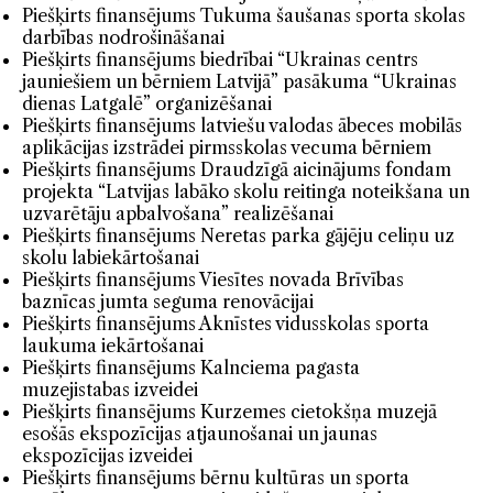
Piešķirts finansējums Tukuma šaušanas sporta skolas
darbības nodrošināšanai
Piešķirts finansējums biedrībai “Ukrainas centrs
jauniešiem un bērniem Latvijā” pasākuma “Ukrainas
dienas Latgalē” organizēšanai
Piešķirts finansējums latviešu valodas ābeces mobilās
aplikācijas izstrādei pirmsskolas vecuma bērniem
Piešķirts finansējums Draudzīgā aicinājums fondam
projekta “Latvijas labāko skolu reitinga noteikšana un
uzvarētāju apbalvošana” realizēšanai
Piešķirts finansējums Neretas parka gājēju celiņu uz
skolu labiekārtošanai
Piešķirts finansējums Viesītes novada Brīvības
baznīcas jumta seguma renovācijai
Piešķirts finansējums Aknīstes vidusskolas sporta
laukuma iekārtošanai
Piešķirts finansējums Kalnciema pagasta
muzejistabas izveidei
Piešķirts finansējums Kurzemes cietokšņa muzejā
esošās ekspozīcijas atjaunošanai un jaunas
ekspozīcijas izveidei
Piešķirts finansējums bērnu kultūras un sporta