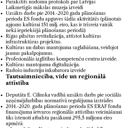
Parakstīts nodomu protokols par Latvijas
Laikmetīgās mākslas muzeja izveidi
Uzsākts darbs pie 2014.-2020.gada plānošanas
perioda ES fondu apguves šādās aktivitātēs (plānotais
apjoms kultūrai 151 milj. eiro, kas ir trīsreiz vairāk
nekā iepriekšējā plānošanas periodā):
Rīgas pilsētas revitalizācija, attīstot kultūras
infrastruktūras projektus.
Kultūras un dabas mantojuma saglabāšana, veidojot
jaunus pakalpojumus.
Profesionālās izglītības kompetenču centru izveide.
Kultūras mantojuma digitalizācija.
Radošo industriju inkubatora izveide
Tautsaimniecība, vide un reģionālā
attīstība
Deputāta E. Cilinska vadībā uzsākts darbs pie sociālās
uzņēmējdarbības normatīvā regulējuma izstrādes
2014.-2020. gada plānošanas perioda ES ERAF fondu
finansējuma ietvaros reģionālās attīstības veicināšanai
tiks īstenoti atbalsta pasākumi 295,5 miljonu eiro
apmērā: