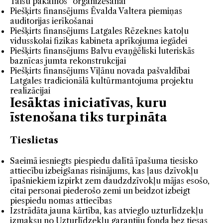
Talsu pakalnos” organizēšanai
Piešķirts finansējums Ēvalda Valtera piemiņas
auditorijas ierīkošanai
Piešķirts finansējums Latgales Rēzeknes katoļu
vidusskolai fizikas kabineta aprīkojuma iegādei
Piešķirts finansējums Balvu evaņģēliski luteriskās
baznīcas jumta rekonstrukcijai
Piešķirts finansējums Viļānu novada pašvaldībai
Latgales tradicionālā kultūrmantojuma projektu
realizācijai
Iesāktas iniciatīvas, kuru
īstenošana tiks turpināta
Tieslietas
Saeimā iesniegts piespiedu dalītā īpašuma tiesisko
attiecību izbeigšanas risinājums, kas ļaus dzīvokļu
īpašniekiem izpirkt zem daudzdzīvokļu mājas esošo,
citai personai piederošo zemi un beidzot izbeigt
piespiedu nomas attiecības
Izstrādāta jauna kārtība, kas atvieglo uzturlīdzekļu
izmaksu no Uzturlīdzekļu garantiju fonda bez tiesas