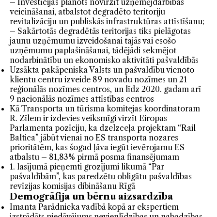
– Investīcijas plānots novirzīt uzņēmējdarbības
veicināšanai, atbalstot degradēto teritoriju
revitalizāciju un publiskās infrastruktūras attīstīšanu;
– Sakārtotās degradētās teritorijas tiks pielāgotas
jaunu uzņēmumu izveidošanai tajās vai esošo
uzņēmumu paplašināšanai, tādējādi sekmējot
nodarbinātību un ekonomisko aktivitāti pašvaldībās
Uzsākta pakāpeniska Valsts un pašvaldību vienoto
klientu centru izveide 89 novadu nozīmes un 21
reģionālās nozīmes centros, un līdz 2020. gadam arī
9 nacionālās nozīmes attīstības centros
Kā Transporta un tūrisma komitejas koordinatoram
R. Zīlem ir izdevies veiksmīgi virzīt Eiropas
Parlamenta pozīciju, ka dzelzceļa projektam “Rail
Baltica” jābūt vienai no ES transporta nozares
prioritātēm, kas šogad ļāva iegūt ievērojamu ES
atbalstu – 81,83% pirmā posma finansējumam
1. lasījumā pieņemti grozījumi likumā “Par
pašvaldībām”, kas paredzētu obligātu pašvaldības
revīzijas komisijas dibināšanu Rīgā
Demogrāfija un bērnu aizsardzība
Imanta Parādnieka vadībā kopā ar ekspertiem
izstrādāts piedāvājums nevienlīdzības un nabadzības