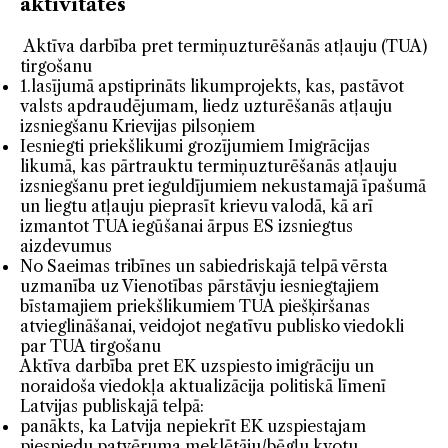
aktivitātes
Aktīva darbība pret termiņuzturēšanās atļauju (TUA)
tirgošanu
1.lasījumā apstiprināts likumprojekts, kas, pastāvot
valsts apdraudējumam, liedz uzturēšanās atļauju
izsniegšanu Krievijas pilsoņiem
Iesniegti priekšlikumi grozījumiem Imigrācijas
likumā, kas pārtrauktu termiņuzturēšanās atļauju
izsniegšanu pret ieguldījumiem nekustamajā īpašumā
un liegtu atļauju pieprasīt krievu valodā, kā arī
izmantot TUA iegūšanai ārpus ES izsniegtus
aizdevumus
No Saeimas tribīnes un sabiedriskajā telpā vērsta
uzmanība uz Vienotības pārstāvju iesniegtajiem
bīstamajiem priekšlikumiem TUA piešķiršanas
atvieglināšanai, veidojot negatīvu publisko viedokli
par TUA tirgošanu
Aktīva darbība pret EK uzspiesto imigrāciju un
noraidoša viedokļa aktualizācija politiskā līmenī
Latvijas publiskajā telpā:
panākts, ka Latvija nepiekrīt EK uzspiestajam
piespiedu patvēruma meklētāju/bēgļu kvotu