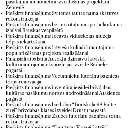
pasākumu un nometņu izveidošanas projektam
Zebrenē
Piešķirts finansējums Svitenes tautas nama skatuves
rekonstrukcijai
Piešķirts finansējums bērnu rotaļu un sporta laukuma
izbūvei Bauskas vecpilsētā
Piešķirts finansējums Iecavas vidusskolas muzeja
telpas iekārtošanai
Piešķirts finansējums latviešu kulinārā mantojuma
popularizēšanas projekta realizēšanai
Finansiāli atbalstīta Ausekļu dzirnavu latviskā
kultūrmantojuma ekspozīcijas izveide Bārbeles
pagastā
Piešķirts finansējums Vecumnieku luterāņu baznīcas
torņa renovācijai
Piešķirts finansējums inventāra iegādei brīvdabas
kultūras pasākumu norises nodrošināšanai Atašienes
pagastā
Piešķirts finansējums biedrībai “Tautskola 99 Baltie
zirgi” brīvdabas klases izveidei Drustu pagastā
Piešķirts finansējums Zaubes luterāņu baznīcas torņa
rekonstrukcijai
Piešķirts finansējums “Daugavas Vanagi Latvijā”