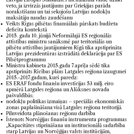
veto, ja izvirzās jautājums par Grieķijas parāda
norakstīšanu un tai sekojošu Latvijas nodokļu
maksātāju naudas zaudēšanu
Veikts Rīgas pilsētas finansiālais pārskats budžeta
deficīta kontekstā
2015. gada 10. jūnijā Neformālajā ES reģionālās
attīstības ministru sanāksmē par teritoriālās un
pilsētu attīstības jautājumiem Rīgā tika apstiprināta
Latvijas prezidentūras izstrādātā deklarācija par ES
Pilsētprogrammu
Ministru kabineta 2015.gada 7.aprīļa sēdē tika
apstiprināts Rīcības plāns Latgales reģiona izaugsmei
2015.-2017.gadam, kurš paredz:
ES ERAF fondu finanšu investīcijas 53 milj. eiro
apmērā Latgales reģiona un Alūksnes novada
pašvaldībās;
nodokļu politikas izmaiņas – speciālās ekonomiskās
zonas paplašināšana visā Latgales reģiona teritorijā.
Pilnveidota plānošanas reģionu darbība
Īstenots Norvēģijas finanšu instrumenta programmas
„Kapacitātes stiprināšana un institucionālā sadarbība
starp Latvijas un Norvēģijas valsts institūcijām,