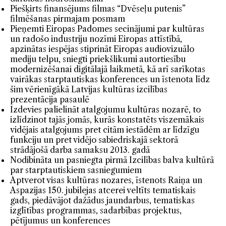
Piešķirts finansējums filmas “Dvēseļu putenis”
filmēšanas pirmajam posmam
Pieņemti Eiropas Padomes secinājumi par kultūras
un radošo industriju nozīmi Eiropas attīstībā,
apzinātas iespējas stiprināt Eiropas audiovizuālo
mediju telpu, sniegti priekšlikumi autortiesību
modernizēšanai digitālajā laikmetā, kā arī sarīkotas
vairākas starptautiskas konferences un īstenota līdz
šim vērienīgākā Latvijas kultūras izcilības
prezentācija pasaulē
Izdevies palielināt atalgojumu kultūras nozarē, to
izlīdzinot tajās jomās, kurās konstatēts viszemākais
vidējais atalgojums pret citām iestādēm ar līdzīgu
funkciju un pret vidējo sabiedriskajā sektorā
strādājošā darba samaksu 2013. gadā
Nodibināta un pasniegta pirmā Izcilības balva kultūrā
par starptautiskiem sasniegumiem
Aptverot visas kultūras nozares, īstenots Raiņa un
Aspazijas 150. jubilejas atcerei veltīts tematiskais
gads, piedāvājot dažādus jaundarbus, tematiskas
izglītības programmas, sadarbības projektus,
pētījumus un konferences