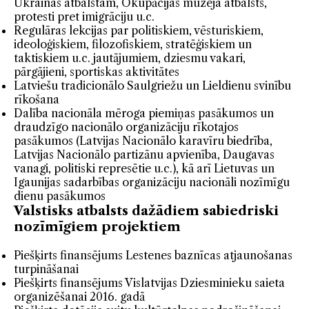
Ukrainas atbalstam, Okupācijas muzeja atbalsts,
protesti pret imigrāciju u.c.
Regulāras lekcijas par politiskiem, vēsturiskiem,
ideoloģiskiem, filozofiskiem, stratēģiskiem un
taktiskiem u.c. jautājumiem, dziesmu vakari,
pārgājieni, sportiskas aktivitātes
Latviešu tradicionālo Saulgriežu un Lieldienu svinību
rīkošana
Dalība nacionāla mēroga piemiņas pasākumos un
draudzīgo nacionālo organizāciju rīkotajos
pasākumos (Latvijas Nacionālo karavīru biedrība,
Latvijas Nacionālo partizānu apvienība, Daugavas
vanagi, politiski represētie u.c.), kā arī Lietuvas un
Igaunijas sadarbības organizāciju nacionāli nozīmīgu
dienu pasākumos
Valstisks atbalsts dažādiem sabiedriski
nozīmīgiem projektiem
Piešķirts finansējums Lestenes baznīcas atjaunošanas
turpināšanai
Piešķirts finansējums Vislatvijas Dziesminieku saieta
organizēšanai 2016. gadā