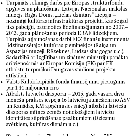
Turpināts sekmīgs darbs pie Eiropas struktūrfondu
apguves un plānošanas. Latvijas Nacionālais mākslas
muzejs, Rīgas Doms, „Lielais dzintars” Liepājā –
nozīmīgi kultūras infrastruktūras projekti, kas šogad
tiks pabeigti, pateicoties līdzfinansējumam no 2007.–
2013. gada plānošanas perioda ERAF līdzekļiem.
Turpinās atjaunošanas darbi EEZ finanšu instrumenta
līdzfinansētajos kultūras pieminekļos (Raiņa un
Aspazijas muzeji, Rēzeknes, Ludzas sinagogas u.c.).
Sadarbībā ar Izglītības un zinātnes ministriju panākta
arī vienošanās ar Eiropas Komisiju (EK) par EK
atbalstu turpmākai Daugavas stadiona projekta
attīstībai.
Valsts Kultūrkapitāla fonda finansējuma pieaugums
par 1,44 miljoniem eiro
Atbalsts latviešu diasporai – 2015. gada vasarā divu
mēnešu prakses iespēja 16 latviešu jauniešiem no ASV
un Kanādas, KM apņēmusies sniegt atbalstu latviešu
diasporas mītnes zemēs notiekošajiem latviešu
identitātes stiprināšanas pasākumiem (Dziesmu
svētkiem, kultūras dienām u.c.)