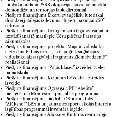
Limbažu nodaļai PSRS okupācijas laika pieminekļa
demontāžai un teritorijas labiekārtošanai
Piešķirts finansējums Biķeru evaņģēliski luteriskai
draudzei jubilejas izdevuma “Biķeru baznīcai 250”
izdošanai
Piešķirts finansējums karoga mastu izgatavošanai un
uzstādīšanai (3 masti) pie Cēsu pilsētas Pastariņa
sākumskolas
Piešķirts finansējums projekta “Mujānu viduslaiku
cietokšņa Baltais tornis – visspilgtāk saglabājies
viduslaiku aizsargbūvju fragments Ziemeļvidzemē”
realizēšanai
Piešķirts finansējums “Zaļās klases” izveidei Ēveles
pamatskolā
Piešķirts finansējums Ķeipenes brīvdabas estrādes
izveidei
Piešķirts finansējums Ogresgala PII “Ābelīte”
pielāgošanai Montesori apmācības programmai
Piešķirts finansējums biedrībai “Sporta klubs
“Alūksne”” Bērnu un jaunatnes sporta skolas interešu
izglītības programmai inventāra iegādei
Piešķirts finansējums Alūksnes Kultūras centra deju