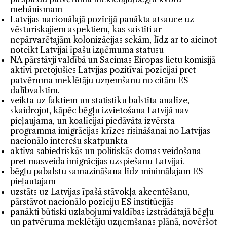
mehānismam
Latvijas nacionālajā pozīcijā panākta atsauce uz
vēsturiskajiem aspektiem, kas saistīti ar
nepārvarētajām kolonizācijas sekām, līdz ar to aicinot
noteikt Latvijai īpašu izņēmuma statusu
NA pārstāvji valdībā un Saeimas Eiropas lietu komisijā
aktīvi pretojušies Latvijas pozitīvai pozīcijai pret
patvēruma meklētāju uzņemšanu no citām ES
dalībvalstīm.
veikta uz faktiem un statistiku balstīta analīze,
skaidrojot, kāpēc bēgļu izvietošana Latvijā nav
pieļaujama, un koalīcijai piedāvāta izvērsta
programma imigrācijas krīzes risināšanai no Latvijas
nacionālo interešu skatpunkta
aktīva sabiedriskās un politiskās domas veidošana
pret masveida imigrācijas uzspiešanu Latvijai.
bēgļu pabalstu samazināšana līdz minimālajam ES
pieļautajam
uzstāts uz Latvijas īpašā stāvokļa akcentēšanu,
pārstāvot nacionālo pozīciju ES institūcijās
panākti būtiski uzlabojumi valdības izstrādātajā bēgļu
un patvēruma meklētāju uzņemšanas plānā, novēršot