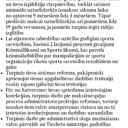
un tiesu izpildītāja starpniecības, turklāt saīsinot
minimālo uzturlīdzekļu izmaksas sākuma laiku
no aptuveni 9 mēnešiem līdz 3 mēnešiem. Tāpat
piedāvāts maksāt uzturlīdzekļus arī jauniešiem līdz
19 gadu vecumam, ja jaunietis turpina iegūt vidējo
izglītību
Lai atjaunotu sabiedrības uzticību godīgām sporta
sacensībām, Saeimā 2.lasījumā pieņemti grozījumi
Krimināllikumā un Sporta likumā, kas paredz
kriminālatbildību par manipulācijām ar sporta
organizāciju rīkotu sporta sacensību rezultātiem un
gaitu
Turpinās tiesu sistēmas reforma, pakāpeniski
apvienojot vienas apgabaltiesas darbības teritorijā
esošās rajonu (pilsētu) tiesu teritorijas
Pēc no Satversmes tiesas sprieduma izrietošajām
korekcijām, turpinās darbs pie maksātnespējas
procesa administratoru profesijas reformas, tostarp
nosakot tiem valsts amatpersonas statusu un no tā
izrietošus ierobežojumus un darbības uzraudzību
Turpinās darbs pie administratīvā sloga mazināšanas
valsts pārvaldē un Tieslietu ministrijas padotības