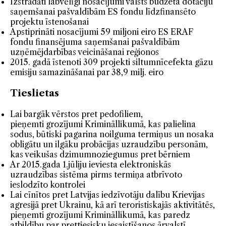
Izstrādāti labvēlīgi nosacījumi valsts budžeta dotāciju
saņemšanai pašvaldībām ES fondu līdzfinansēto
projektu īstenošanai
Apstiprināti nosacījumi 59 miljoni eiro ES ERAF
fondu finansējuma saņemšanai pašvaldībām
uzņēmējdarbības veicināšanai reģionos
2015. gadā īstenoti 309 projekti siltumnīcefekta gāzu
emisiju samazināšanai par 38,9 milj. eiro
Tieslietas
Lai bargāk vērstos pret pedofiliem,
pieņemti grozījumi Krimināllikumā, kas palielina
sodus, būtiski pagarina noilguma termiņus un nosaka
obligātu un ilgāku probācijas uzraudzību personām,
kas veikušas dzimumnoziegumus pret bērniem
Ar 2015.gada 1.jūliju ieviesta elektroniskās
uzraudzības sistēma pirms termiņa atbrīvoto
ieslodzīto kontrolei
Lai cīnītos pret Latvijas iedzīvotāju dalību Krievijas
agresijā pret Ukrainu, kā arī teroristiskajās aktivitātēs,
pieņemti grozījumi Krimināllikumā, kas paredz
atbildību par prettiesisku iesaistīšanos ārvalstī