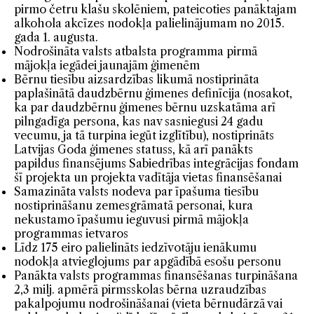
pirmo četru klašu skolēniem, pateicoties panāktajam
alkohola akcīzes nodokļa palielinājumam no 2015.
gada 1. augusta.
Nodrošināta valsts atbalsta programma pirmā
mājokļa iegādei jaunajām ģimenēm
Bērnu tiesību aizsardzības likumā nostiprināta
paplašinātā daudzbērnu ģimenes definīcija (nosakot,
ka par daudzbērnu ģimenes bērnu uzskatāma arī
pilngadīga persona, kas nav sasniegusi 24 gadu
vecumu, ja tā turpina iegūt izglītību), nostiprināts
Latvijas Goda ģimenes statuss, kā arī panākts
papildus finansējums Sabiedrības integrācijas fondam
šī projekta un projekta vadītāja vietas finansēšanai
Samazināta valsts nodeva par īpašuma tiesību
nostiprināšanu zemesgrāmatā personai, kura
nekustamo īpašumu ieguvusi pirmā mājokļa
programmas ietvaros
Līdz 175 eiro palielināts iedzīvotāju ienākumu
nodokļa atvieglojums par apgādībā esošu personu
Panākta valsts programmas finansēšanas turpināšana
2,3 milj. apmērā pirmsskolas bērna uzraudzības
pakalpojumu nodrošināšanai (vieta bērnudārzā vai