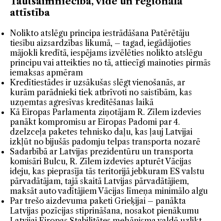
Tautsaimniecība, vide un reģionālā
attīstība
Nolikto atslēgu principa iestrādāšana Patērētāju
tiesību aizsardzības likumā, – tagad, iegādājoties
mājokli kredītā, iespējams izvēlēties nolikto atslēgu
principu vai atteikties no tā, attiecīgi mainoties pirmās
iemaksas apmēram
Kredītiestādes ir uzsākušas slēgt vienošanās, ar
kurām parādnieki tiek atbrīvoti no saistībām, kas
uzņemtas agresīvas kreditēšanas laikā
Kā Eiropas Parlamenta ziņotājam R. Zīlem izdevies
panākt kompromisu ar Eiropas Padomi par 4.
dzelzceļa paketes tehnisko daļu, kas ļauj Latvijai
izkļūt no bijušās padomju telpas transporta nozarē
​Sadarbībā ar Latvijas prezidentūru un transporta
komisāri Bulcu, R. Zīlem izdevies apturēt Vācijas
ideju, kas pieprasīja tās teritorijā jebkuram ES valstu
pārvadātājam, tajā skaitā Latvijas pārvadātājiem,
maksāt auto vadītājiem Vācijas līmeņa minimālo algu
Par trešo aizdevuma paketi Grieķijai – panākta
Latvijas pozīcijas stiprināšana, nosakot pienākumu
Latvijai Eiropas Stabilitātes mehānisma valdē uzlikt