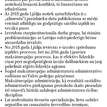
notiekošā bruņotā konfliktā, tā finansēšanu un
atbalstīšanu
Ar 2015.gada 1.jūliju notiek uzturlīdzekļu (t.s.
„alimentu”) parādnieku datu publiskošana ar mērķi
veicināt atbildīgu un godprātīgu saistību izpildi no
vecāku puses
Izveidota starpinstitucionāla darba grupa, lai risinātu
problēmsituācijas ar Latvijas valstspiederīgo bērnu
aizsardzību ārvalstīs
No 2015.gada 1.jūlija ieviestas e-izsoles spriedumu
izpildes procesos, bet no 2016.gada 1.janvāra
maksātnespējas procesos, kas ir efektīvs līdzeklis
cīņai pret negodprātīgiem izsoļu dalībniekiem un ļauj
palielināt atgūto līdzekļu apjomu
Šogad maksātnespējas administratoru administratīvo
sodīšanu no Valsts policijas pārņēmusi
Maksātnespējas administrācija, kā rezultātā sastādīto
administratīvo pārkāpumu protokolu skaits pieaudzis
60 reizes(!), būtiski uzlabojot administratoru rīcības
disciplīnu
Lai nodrošinātu tiesnešu specializāciju, lietu sadales
nejaušību un samazinātu tiesvedības termiņus,