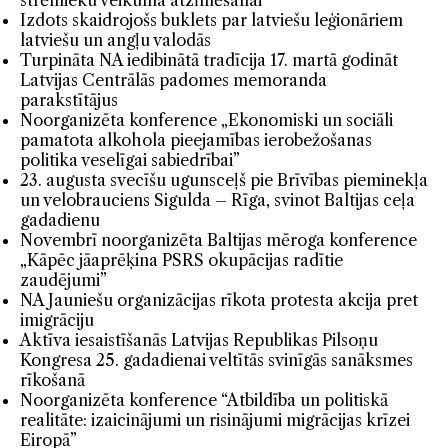
strēlnieku veikuma atzīmēšanai
Izdots skaidrojošs buklets par latviešu leģionāriem
latviešu un angļu valodās
Turpināta NA iedibinātā tradīcija 17. martā godināt
Latvijas Centrālās padomes memoranda
parakstītājus
Noorganizēta konference „Ekonomiski un sociāli
pamatota alkohola pieejamības ierobežošanas
politika veselīgai sabiedrībai”
23. augusta svecīšu ugunsceļš pie Brīvības pieminekļa
un velobrauciens Sigulda – Rīga, svinot Baltijas ceļa
gadadienu
Novembrī noorganizēta Baltijas mēroga konference
„Kāpēc jāaprēķina PSRS okupācijas radītie
zaudējumi”
NA Jauniešu organizācijas rīkota protesta akcija pret
imigrāciju
Aktīva iesaistīšanās Latvijas Republikas Pilsoņu
Kongresa 25. gadadienai veltītās svinīgās sanāksmes
rīkošanā
Noorganizēta konference “Atbildība un politiskā
realitāte: izaicinājumi un risinājumi migrācijas krīzei
Eiropā”