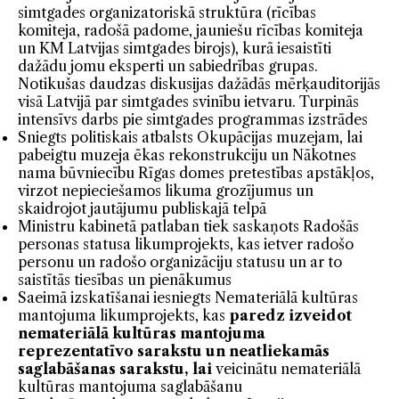
simtgades organizatoriskā struktūra (rīcības
komiteja, radošā padome, jauniešu rīcības komiteja
un KM Latvijas simtgades birojs), kurā iesaistīti
dažādu jomu eksperti un sabiedrības grupas.
Notikušas daudzas diskusijas dažādās mērķauditorijās
visā Latvijā par simtgades svinību ietvaru. Turpinās
intensīvs darbs pie simtgades programmas izstrādes
Sniegts politiskais atbalsts Okupācijas muzejam, lai
pabeigtu muzeja ēkas rekonstrukciju un Nākotnes
nama būvniecību Rīgas domes pretestības apstākļos,
virzot nepieciešamos likuma grozījumus un
skaidrojot jautājumu publiskajā telpā
Ministru kabinetā patlaban tiek saskaņots Radošās
personas statusa likumprojekts, kas ietver radošo
personu un radošo organizāciju statusu un ar to
saistītās tiesības un pienākumus
Saeimā izskatīšanai iesniegts Nemateriālā kultūras
mantojuma likumprojekts, kas
paredz izveidot
nemateriālā kultūras mantojuma
reprezentatīvo sarakstu un neatliekamās
saglabāšanas sarakstu, lai
veicinātu nemateriālā
kultūras mantojuma saglabāšanu