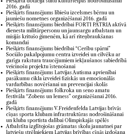
Piešķirta dotācija suitu kultūrtelpas nodrošināšanai
2016. gadā
Piešķirts finansējums lībiešu izcelsmes bērnu un
jauniešu nometnes organizēšanai 2016. gadā
Piešķirts finansējums biedrībai FORTI PATRIA aktīvā
dienesta militārpersonu un jaunsargu atbalstam un
misijās kritušo ģimenēm, kā arī riteņbraukšanas
komandai
Piešķirts finansējums biedrībai “Cerību spārni”
Sociālo pakalpojumu centra izveidei un cilvēku ar
garīga rakstura traucējumiem iekļaušanos sabiedrībā
veicinošu projektu īstenošanai
Piešķirts finansējums Latvijas Autisma apvienībai
pasākumu cikla izveidei fiziskās un emocionālās
vardarbības novēršanai un prevencijai skolās
Piešķirts finansējums folkroka un seno amatu
festivāla “Zobens un lemess” organizēšanai 2016.
gadā
Piešķirts finansējums V.Freidenfelda Latvijas brīvās
cīņas sporta klubam infrastruktūras nodrošināšanai
un kluba sportista dalībai Olimpiskajās spēlēs
Atbalstīta izglītojošas grāmatas skolu jaunatnei par
latviešu strēlniekiem Latvijas brīvības cīņās izdošana