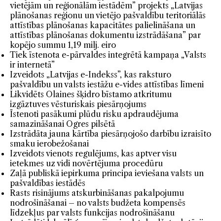
vietējām un reģionālām iestādēm” projekts „Latvijas
plānošanas reģionu un vietējo pašvaldību teritoriālās
attīstības plānošanas kapacitātes palielināšana un
attīstības plānošanas dokumentu izstrādāšana” par
kopējo summu 1,19 milj. eiro
Tiek īstenota e-pārvaldes integrētā kampaņa „Valsts
ir internetā”
Izveidots „Latvijas e-Indekss”, kas raksturo
pašvaldību un valsts iestāžu e-vides attīstības līmeni
Likvidēts Olaines šķidro bīstamo atkritumu
izgāztuves vēsturiskais piesārņojums
Īstenoti pasākumi plūdu risku apdraudējuma
samazināšanai Ogres pilsētā
Izstrādāta jauna kārtība piesārņojošo darbību izraisīto
smaku ierobežošanai
Izveidots vienots regulējums, kas aptver visu
ietekmes uz vidi novērtējuma procedūru
Zaļā publiskā iepirkuma principa ieviešana valsts un
pašvaldības iestādēs
Rasts risinājums atskurbināšanas pakalpojumu
nodrošināšanai – no valsts budžeta kompensēs
līdzekļus par valsts funkcijas nodrošināšanu