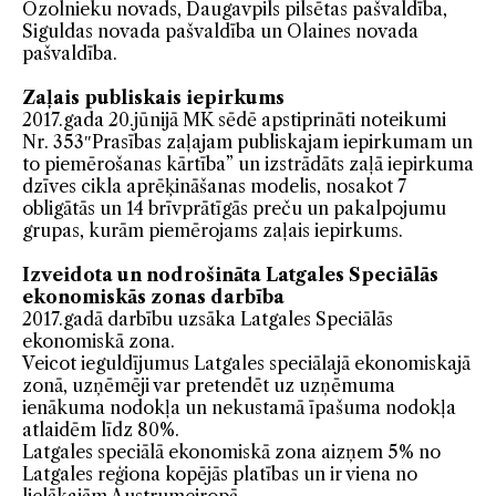
Ozolnieku novads, Daugavpils pilsētas pašvaldība,
Siguldas novada pašvaldība un Olaines novada
pašvaldība.
Zaļais publiskais iepirkums
2017.gada 20.jūnijā MK sēdē apstiprināti noteikumi
Nr. 353″Prasības zaļajam publiskajam iepirkumam un
to piemērošanas kārtība” un izstrādāts zaļā iepirkuma
dzīves cikla aprēķināšanas modelis, nosakot 7
obligātās un 14 brīvprātīgās preču un pakalpojumu
grupas, kurām piemērojams zaļais iepirkums.
Izveidota un nodrošināta Latgales Speciālās
ekonomiskās zonas darbība
2017.gadā darbību uzsāka Latgales Speciālās
ekonomiskā zona.
Veicot ieguldījumus Latgales speciālajā ekonomiskajā
zonā, uzņēmēji var pretendēt uz uzņēmuma
ienākuma nodokļa un nekustamā īpašuma nodokļa
atlaidēm līdz 80%.
Latgales speciālā ekonomiskā zona aizņem 5% no
Latgales reģiona kopējās platības un ir viena no