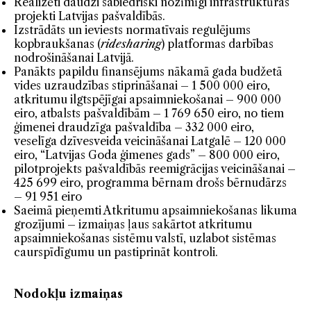
Realizēti daudzi sabiedriski nozīmīgi infrastruktūras
projekti Latvijas pašvaldībās.
Izstrādāts un ieviests normatīvais regulējums
kopbraukšanas (
ridesharing
) platformas darbības
nodrošināšanai Latvijā.
Panākts papildu finansējums nākamā gada budžetā
vides uzraudzības stiprināšanai – 1 500 000 eiro,
atkritumu ilgtspējīgai apsaimniekošanai – 900 000
eiro, atbalsts pašvaldībām – 1 769 650 eiro, no tiem
ģimenei draudzīga pašvaldība – 332 000 eiro,
veselīga dzīvesveida veicināšanai Latgalē – 120 000
eiro, “Latvijas Goda ģimenes gads” – 800 000 eiro,
pilotprojekts pašvaldībās reemigrācijas veicināšanai –
425 699 eiro, programma bērnam drošs bērnudārzs
– 91 951 eiro
Saeimā pieņemti Atkritumu apsaimniekošanas likuma
grozījumi – izmaiņas ļaus sakārtot atkritumu
apsaimniekošanas sistēmu valstī, uzlabot sistēmas
caurspīdīgumu un pastiprināt kontroli.
Nodokļu izmaiņas