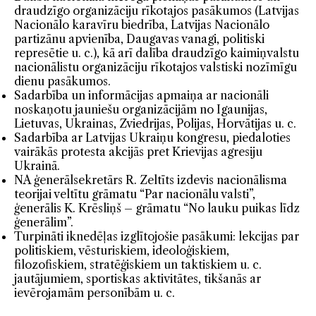
draudzīgo organizāciju rīkotajos pasākumos (Latvijas
Nacionālo karavīru biedrība, Latvijas Nacionālo
partizānu apvienība, Daugavas vanagi, politiski
represētie u. c.), kā arī dalība draudzīgo kaimiņvalstu
nacionālistu organizāciju rīkotajos valstiski nozīmīgu
dienu pasākumos.
Sadarbība un informācijas apmaiņa ar nacionāli
noskaņotu jauniešu organizācijām no Igaunijas,
Lietuvas, Ukrainas, Zviedrijas, Polijas, Horvātijas u. c.
Sadarbība ar Latvijas Ukraiņu kongresu, piedaloties
vairākās protesta akcijās pret Krievijas agresiju
Ukrainā.
NA ģenerālsekretārs R. Zeltīts izdevis nacionālisma
teorijai veltītu grāmatu “Par nacionālu valsti”,
ģenerālis K. Krēsliņš – grāmatu “No lauku puikas līdz
ģenerālim”.
Turpināti iknedēļas izglītojošie pasākumi: lekcijas par
politiskiem, vēsturiskiem, ideoloģiskiem,
filozofiskiem, stratēģiskiem un taktiskiem u. c.
jautājumiem, sportiskas aktivitātes, tikšanās ar
ievērojamām personībām u. c.