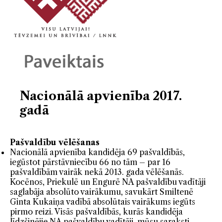
Nacionālā apvienība 2017.
gadā
Pašvaldību vēlēšanas
Nacionālā apvienība kandidēja 69 pašvaldībās,
iegūstot pārstāvniecību 66 no tām – par 16
pašvaldībām vairāk nekā 2013. gada vēlēšanās.
Kocēnos, Priekulē un Engurē NA pašvaldību vadītāji
saglabāja absolūto vairākumu, savukārt Smiltenē
Ginta Kukaiņa vadībā absolūtais vairākums iegūts
pirmo reizi. Visās pašvaldībās, kurās kandidēja
līdzšinējie NA pašvaldību vadītāji, mūsu saraksti