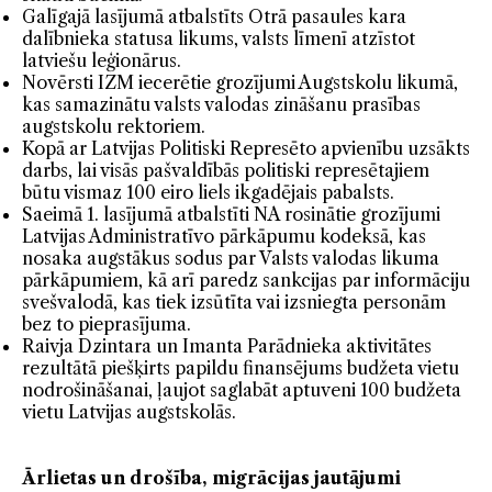
Galīgajā lasījumā atbalstīts Otrā pasaules kara
dalībnieka statusa likums, valsts līmenī atzīstot
latviešu leģionārus.
Novērsti IZM iecerētie grozījumi Augstskolu likumā,
kas samazinātu valsts valodas zināšanu prasības
augstskolu rektoriem.
Kopā ar Latvijas Politiski Represēto apvienību uzsākts
darbs, lai visās pašvaldībās politiski represētajiem
būtu vismaz 100 eiro liels ikgadējais pabalsts.
Saeimā 1. lasījumā atbalstīti NA rosinātie grozījumi
Latvijas Administratīvo pārkāpumu kodeksā, kas
nosaka augstākus sodus par Valsts valodas likuma
pārkāpumiem, kā arī paredz sankcijas par informāciju
svešvalodā, kas tiek izsūtīta vai izsniegta personām
bez to pieprasījuma.
Raivja Dzintara un Imanta Parādnieka aktivitātes
rezultātā piešķirts papildu finansējums budžeta vietu
nodrošināšanai, ļaujot saglabāt aptuveni 100 budžeta
vietu Latvijas augstskolās.
Ārlietas un drošība, migrācijas jautājumi