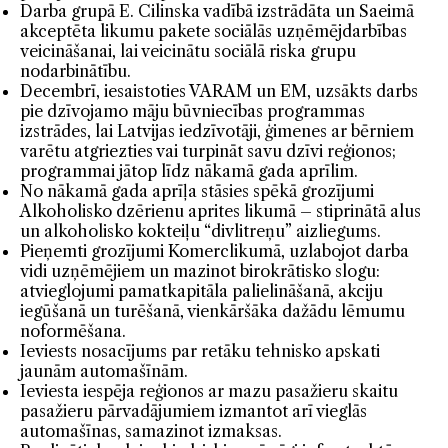
Darba grupā E. Cilinska vadībā izstrādāta un Saeimā
akceptēta likumu pakete sociālās uzņēmējdarbības
veicināšanai, lai veicinātu sociālā riska grupu
nodarbinātību.
Decembrī, iesaistoties VARAM un EM, uzsākts darbs
pie dzīvojamo māju būvniecības programmas
izstrādes, lai Latvijas iedzīvotāji, ģimenes ar bērniem
varētu atgriezties vai turpināt savu dzīvi reģionos;
programmai jātop līdz nākamā gada aprīlim.
No nākamā gada aprīļa stāsies spēkā grozījumi
Alkoholisko dzērienu aprites likumā – stiprinātā alus
un alkoholisko kokteiļu “divlitreņu” aizliegums.
Pieņemti grozījumi Komerclikumā, uzlabojot darba
vidi uzņēmējiem un mazinot birokrātisko slogu:
atvieglojumi pamatkapitāla palielināšanā, akciju
iegūšanā un turēšanā, vienkāršāka dažādu lēmumu
noformēšana.
Ieviests nosacījums par retāku tehnisko apskati
jaunām automašīnām.
Ieviesta iespēja reģionos ar mazu pasažieru skaitu
pasažieru pārvadājumiem izmantot arī vieglās
automašīnas, samazinot izmaksas.