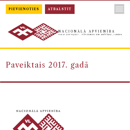
PIEVIENOTIES
ATBALSTĪT
NACIONĀLĀ APVIENĪBA
VISU LATVIJAI! - TĒVZEMEI UN BRĪVĪBAI / LNNK
Paveiktais 2017. gadā