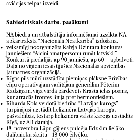
aviācijas telpas izveidi.
Sabiedriskais darbs, pasākumi
NA biedru un atbalstītāju informēšanai uzsākta NA
apkārtraksta “Nacionālā Neatkarība” izdošana.
veiksmīgi noorganizēts Raivja Dzintara konkurss
jauniešiem “Aicini amatpersonu runāt latviski!”.
Konkursā piedalījās ap 90 jauniešu, ap 60 – apbalvoti.
Daļa no viņiem iesaistījušies Nacionālās apvienības
Jaunatnes organizācijā.
Rīgas pils mūrī uzstādīta piemiņas plāksne Brīvības
cīņu operatīvajam vadītājam ģenerālim Pēterim
Radziņam, viņa vārdā pārdēvēts Krasta ielas posms,
kur atradās frontes līnija pret bermontiešiem.
Riharda Kola veidotā biedrība “Latvijas karogs”
turpinājusi uzstādīt lielizmēra Latvijas karogus
pašvaldībās, tostarp lielizmēra valsts karogs uzstādīts
Rīgā, uz AB dambja.
18. novembra Lāpu gājiens pulcēja līdz šim lielāko
dalībnieku skaitu –18 000 cilvēku.