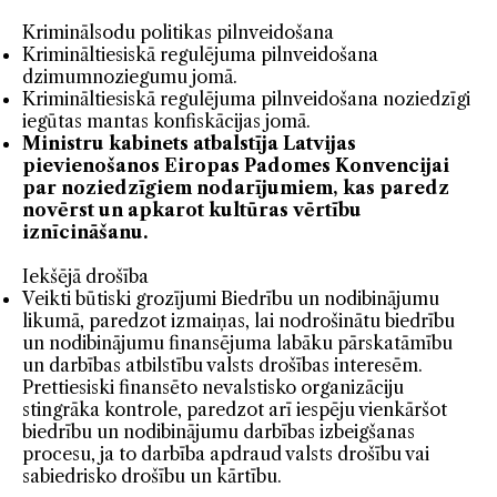
Kriminālsodu politikas pilnveidošana
Krimināltiesiskā regulējuma pilnveidošana
dzimumnoziegumu jomā.
Krimināltiesiskā regulējuma pilnveidošana noziedzīgi
iegūtas mantas konfiskācijas jomā.
Ministru kabinets atbalstīja Latvijas
pievienošanos Eiropas Padomes Konvencijai
par noziedzīgiem nodarījumiem, kas paredz
novērst un apkarot kultūras vērtību
iznīcināšanu.
Iekšējā drošība
Veikti būtiski grozījumi Biedrību un nodibinājumu
likumā, paredzot izmaiņas, lai nodrošinātu biedrību
un nodibinājumu finansējuma labāku pārskatāmību
un darbības atbilstību valsts drošības interesēm.
Prettiesiski finansēto nevalstisko organizāciju
stingrāka kontrole, paredzot arī iespēju vienkāršot
biedrību un nodibinājumu darbības izbeigšanas
procesu, ja to darbība apdraud valsts drošību vai
sabiedrisko drošību un kārtību.