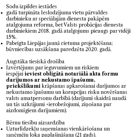
Sodu izpildes iestādes
gadā turpināta Ieslodzījuma vietu pārvaldes
darbinieku ar speciālajām dienesta pakāpēm
atalgojuma reforma, bet Valsts probācijas dienesta
darbiniekiem 2018. gadā atalgojums pieaugs par vidēji
15%.
Pabeigta Liepājas jaunā cietuma projektēšana;
būvniecības uzsākšana paredzēta 2020. gadā.
Augstāka tiesiskā drošība
Izvērtējums par ieguvumiem un riskiem
iespējai
ieviest obligātā notariālā akta formu
darījumos ar nekustamo īpašumu,
priekšlikumi
krāpšanas apkarošanai darījumos ar
nekustamo īpašumu un korupcijas risku novēršanas
valsts amatpersonu darbībā (darījumi skaidrā naudā
un tās uzkrājumi +ierobežojumi, ziņošana par
aizdomīgiem darījumiem).
Bērnu tiesību aizsardzība
Uzturlīdzekļu saņemšanas vienkāršošana un
saņēmēju loka paplašināšana (21 gads).