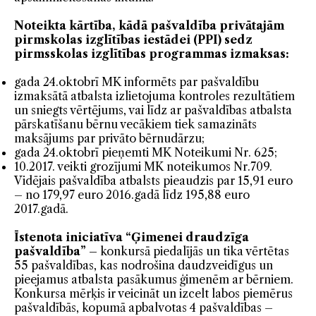
Noteikta kārtība, kādā pašvaldība privātajām
pirmskolas izglītības iestādei (PPI) sedz
pirmsskolas izglītības programmas izmaksas:
gada 24.oktobrī MK informēts par pašvaldību
izmaksātā atbalsta izlietojuma kontroles rezultātiem
un sniegts vērtējums, vai līdz ar pašvaldības atbalsta
pārskatīšanu bērnu vecākiem tiek samazināts
maksājums par privāto bērnudārzu;
gada 24.oktobrī pieņemti MK Noteikumi Nr. 625;
10.2017. veikti grozījumi MK noteikumos Nr.709.
Vidējais pašvaldība atbalsts pieaudzis par 15,91 euro
– no 179,97 euro 2016.gadā līdz 195,88 euro
2017.gadā.
Īstenota iniciatīva “Ģimenei draudzīga
pašvaldība” –
konkursā piedalījās un tika vērtētas
55 pašvaldības, kas nodrošina daudzveidīgus un
pieejamus atbalsta pasākumus ģimenēm ar bērniem.
Konkursa mērķis ir veicināt un izcelt labos piemērus
pašvaldībās, kopumā apbalvotas 4 pašvaldības –