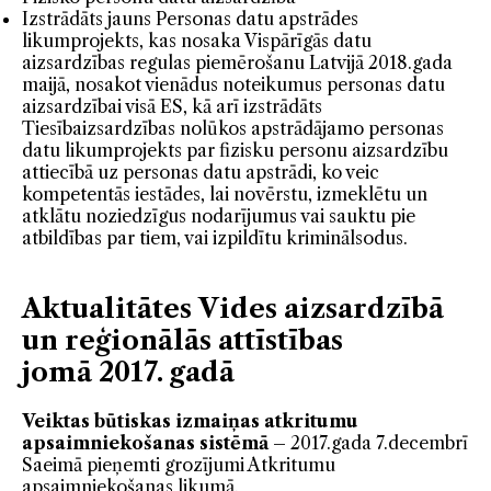
Izstrādāts jauns Personas datu apstrādes
likumprojekts, kas nosaka Vispārīgās datu
aizsardzības regulas piemērošanu Latvijā 2018.gada
maijā, nosakot vienādus noteikumus personas datu
aizsardzībai visā ES, kā arī izstrādāts
Tiesībaizsardzības nolūkos apstrādājamo personas
datu likumprojekts par fizisku personu aizsardzību
attiecībā uz personas datu apstrādi, ko veic
kompetentās iestādes, lai novērstu, izmeklētu un
atklātu noziedzīgus nodarījumus vai sauktu pie
atbildības par tiem, vai izpildītu kriminālsodus.
Aktualitātes Vides aizsardzībā
un reģionālās attīstības
jomā 2017. gadā
Veiktas būtiskas izmaiņas atkritumu
apsaimniekošanas sistēmā –
2017.gada 7.decembrī
Saeimā pieņemti grozījumi Atkritumu
apsaimniekošanas likumā.