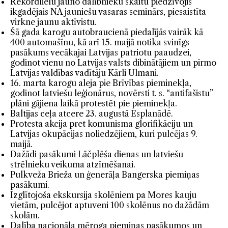
Rekordlielu jauno dalībnieku skaitu piedzīvojis
ikgadējais NA jauniešu vasaras seminārs, piesaistīta
virkne jaunu aktīvistu.
Šā gada karogu autobraucienā piedalījās vairāk kā
400 automašīnu, kā arī 15. maijā notika svinīgs
pasākums vecākajai Latvijas patriotu paaudzei,
godinot vienu no Latvijas valsts dibinātājiem un pirmo
Latvijas valdības vadītāju Kārli Ulmani.
16. marta karogu aleja pie Brīvības pieminekļa,
godinot latviešu leģionārus, novērsti t. s. “antifašistu”
plāni gājiena laikā protestēt pie pieminekļa.
Baltijas ceļa atcere 23. augustā Esplanādē.
Protesta akcija pret komunisma glorifikāciju un
Latvijas okupācijas noliedzējiem, kuri pulcējas 9.
maijā.
Dažādi pasākumi Lāčplēša dienas un latviešu
strēlnieku veikuma atzīmēšanai.
Pulkveža Brieža un ģenerāļa Bangerska piemiņas
pasākumi.
Izglītojoša ekskursija skolēniem pa Mores kauju
vietām, pulcējot aptuveni 100 skolēnus no dažādām
skolām.
Dalība nacionāla mēroga piemiņas pasākumos un