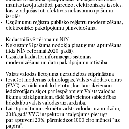
mantas izsoļu kārtībā, paredzot elektroniskas izsoles,
kas izrādījušās ļoti efektīvas nekustamo īpašumu
izsolēs.
Uzņēmumu reģistra publisko reģistru modernizēšana,
elektronisko pakalpojumu pilnveidošana.
Kadastrālā vērtēšana un NĪN
Nekustamā īpašuma nodokļa pieauguma apturēšana
(līdz NĪN reformai 2020. gadā).
Uzsākta kadastra informācijas sistēmas
modernizēšana un datu pakalpojumu attīstība
Valsts valodas lietojuma uzraudzības stiprināšana
Ieviešot modernās tehnoloģijas, Valsts valodas centrs
(VVC) izstrādā mobilo lietotni, kas ļaus ikvienam
iedzīvotājam ziņot par iespējamiem Valsts valodas
likuma pārkāpumiem, tādējādi veicinot sabiedrības
līdzdalību valsts valodas aizsardzībā.
Lai stiprinātu un sekmētu valsts valodas uzraudzību,
2018.gadā VVC inspektoru atalgojums pieaugs
par aptuveni 20%, pārsniedzot 1000 eiro mēnesī “uz
papīra”.