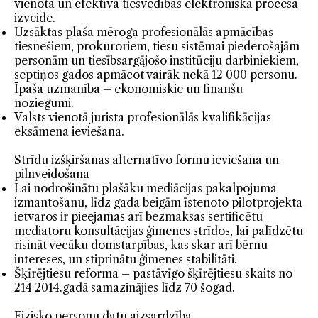
vienota un efektīva tiesvedības elektroniskā procesa
izveide.
Uzsāktas plaša mēroga profesionālās apmācības
tiesnešiem, prokuroriem, tiesu sistēmai piederošajām
personām un tiesībsargājošo institūciju darbiniekiem,
septiņos gados apmācot vairāk nekā 12 000 personu.
Īpaša uzmanība – ekonomiskie un finanšu
noziegumi.
Valsts vienotā jurista profesionālās kvalifikācijas
eksāmena ieviešana.
Strīdu izšķiršanas alternatīvo formu ieviešana un
pilnveidošana
Lai nodrošinātu plašāku mediācijas pakalpojuma
izmantošanu, līdz gada beigām īstenoto pilotprojekta
ietvaros ir pieejamas arī bezmaksas sertificētu
mediatoru konsultācijas ģimenes strīdos, lai palīdzētu
risināt vecāku domstarpības, kas skar arī bērnu
intereses, un stiprinātu ģimenes stabilitāti.
Šķīrējtiesu reforma – pastāvīgo šķīrējtiesu skaits no
214 2014.gadā samazinājies līdz 70 šogad.
Fizisko personu datu aizsardzība