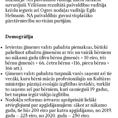
uzvarējuši. Vēlēšanu rezultātā pašvaldības vadītāja
krēslu ieguvis arī Ogres nodaļas vadītājs Egils
Helmanis. NA pašvaldībās guvusi visplašāko
pārstāvniecību no visām partijām.
Demogrāfija
Ieviestas ģimenes valsts pabalsta piemaksas, būtiski
palielinot atbalstu ģimenēm ar trīs un vairāk bērniem
no nākamā gada (divu bērnu ģimenēs + 10 eiro, trīs
bērnu ģimenēs + 66, četru bērnu +116, piecu bērnu +
166 utt.).
Ģimenes valsts pabalstu turpmāk varēs saņemt arī tie
vecāki, kuru bērni mācās profesionālajās un Kultūras
ministrijas pārziņā esošajās izglītības iestādēs, turklāt
to saņems arī par bērniem, kuri sasnieguši 19 gadus,
bet turpina iegūt vidējo izglītību.
Nodokļu reformas ietvaros apstiprināti lielāki
atvieglojumi par apgādājamajiem: sākot ar nākamo
gadu, tie būs 200 eiro par katru apgādājamo, no 2019.
gada – 225 eiro, no 2020. gada – 250 eiro.