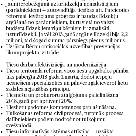
Jauni ierobežojumi uzturlīdzekļu nemaksātājiem
(parādniekiem) – autovadītāja tiesības utt. Pateicoties
reformai, ievērojams progress ir naudas līdzekļu
atgūšanā no parādniekiem, kuru vietā no valsts
budžeta līdzekļiem viņu bērniem ir izmaksāti
uzturlīdzekļi. Ja vēl 2013.gadā atgūtie līdzekļi bija 2,2
miljoni, tad šogad summa pārsniegs piecus miljonus.
Uzsākta Bērnu antisociālas uzvedības prevencijas
likumprojekta izstrāde.
Tiesu darba efektivizācija un modernizācija
Tiesu teritoriālā reforma visos tiesu apgabalos pilnībā
tiks pabeigta 2018.gada 1.martā, dodot iespēju
tiesnešiem specializēties un pilnvērtīgāk ievērot lietu
sadales nejaušības principu.
Tiesnešu un prokuroru atalgojuma palielināšana
2018.gadā par aptuveni 20%.
Tieslietu padomes kompetences paplašināšana.
Tulkošanas reforma civilprocesā, turpmāk procesa
dalībniekiem pašiem nodrošinot tulkojumu
svešvalodā.
Tiesu informatīvās sistēmas attīstība – uzsākta