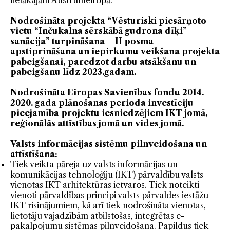
lielākajām Austrumeiropā.
Nodrošināta projekta “Vēsturiski piesārņoto
vietu “Inčukalna sērskābā gudrona dīķi”
sanācija” turpināšana – II posma
apstiprināšana un iepirkumu veikšana projekta
pabeigšanai, paredzot darbu atsākšanu un
pabeigšanu līdz 2023.gadam.
Nodrošināta Eiropas Savienības fondu 2014.–
2020. gada plānošanas perioda investīciju
pieejamība projektu iesniedzējiem IKT jomā,
reģionālās attīstības jomā un vides jomā.
Valsts informācijas sistēmu pilnveidošana un
attīstīšana:
Tiek veikta pāreja uz valsts informācijas un
komunikācijas tehnoloģiju (IKT) pārvaldību valsts
vienotas IKT arhitektūras ietvaros. Tiek noteikti
vienoti pārvaldības principi valsts pārvaldes iestāžu
IKT risinājumiem, kā arī tiek nodrošināta vienotas,
lietotāju vajadzībām atbilstošas, integrētas e-
pakalpojumu sistēmas pilnveidošana. Papildus tiek