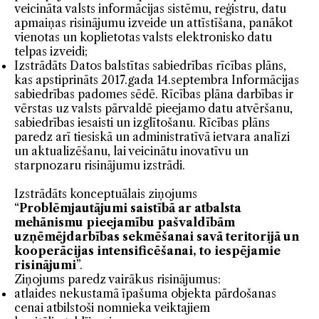
veicināta valsts informācijas sistēmu, reģistru, datu
apmaiņas risinājumu izveide un attīstīšana, panākot
vienotas un koplietotas valsts elektronisko datu
telpas izveidi;
Izstrādāts Datos balstītas sabiedrības rīcības plāns,
kas apstiprināts 2017.gada 14.septembra Informācijas
sabiedrības padomes sēdē. Rīcības plāna darbības ir
vērstas uz valsts pārvaldē pieejamo datu atvēršanu,
sabiedrības iesaisti un izglītošanu. Rīcības plāns
paredz arī tiesiskā un administratīvā ietvara analīzi
un aktualizēšanu, lai veicinātu inovatīvu un
starpnozaru risinājumu izstrādi.
Izstrādāts konceptuālais ziņojums
“
Problēmjautājumi saistībā ar atbalsta
mehānismu pieejamību pašvaldībām
uzņēmējdarbības sekmēšanai savā teritorijā un
kooperācijas intensificēšanai, to iespējamie
risinājumi
”.
Ziņojums paredz vairākus risinājumus:
atlaides nekustamā īpašuma objekta pārdošanas
cenai atbilstoši nomnieka veiktajiem