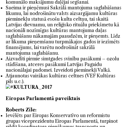
komunālo maksājumu daļējai segšanai.
Saeima ir pieņēmusi Sakrālā mantojuma saglabāšanas
likumu, lai nodrošinātu valsts aizsargājamu kultūras
pieminekļu statusā esošu kulta celtņu, tai skaitā
Latvijas dievnamu, un reliģisko rituālu priekšmetu kā
nacionāli nozīmīgas kultūras mantojuma daļas
saglabāšanu nākamajām paaudzēm, ir pieņemts. Līdz
ar likuma pieņemšanu turpmākajos gados ir iezīmēts
finansējums, lai varētu nodrošināt sakrālā
mantojuma saglabāšanu.
Aizvadīti pirmie simtgades svinību pasākumi – ozolu
stādīšana, atceres pasākumi Latvijas Pagaidu
nacionālajai padomei. Izveidoti pieminekļi Valkā.
Atjaunotas vairākas kultūras celtnes (VEF Kultūras
pils u.c.).
Eiropas Parlamentā paveiktais
Roberts Zīle:
Ievēlēts par Eiropas Konservatīvo un reformistu
grupas viceprezidentu Eiropas Parlamentā, turpinot
pildīt koordinatora pienākumus transporta un