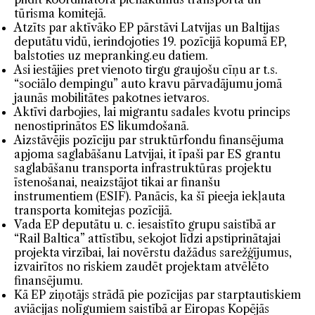
tūrisma komitejā.
Atzīts par aktīvāko EP pārstāvi Latvijas un Baltijas
deputātu vidū, ierindojoties 19. pozīcijā kopumā EP,
balstoties uz mepranking.eu datiem.
Asi iestājies pret vienoto tirgu graujošu cīņu ar t.s.
“sociālo dempingu” auto kravu pārvadājumu jomā
jaunās mobilitātes pakotnes ietvaros.
Aktīvi darbojies, lai migrantu sadales kvotu princips
nenostiprinātos ES likumdošanā.
Aizstāvējis pozīciju par struktūrfondu finansējuma
apjoma saglabāšanu Latvijai, it īpaši par ES grantu
saglabāšanu transporta infrastruktūras projektu
īstenošanai, neaizstājot tikai ar finanšu
instrumentiem (ESIF). Panācis, ka šī pieeja iekļauta
transporta komitejas pozīcijā.
Vada EP deputātu u. c. iesaistīto grupu saistībā ar
“Rail Baltica” attīstību, sekojot līdzi apstiprinātajai
projekta virzībai, lai novērstu dažādus sarežģījumus,
izvairītos no riskiem zaudēt projektam atvēlēto
finansējumu.
Kā EP ziņotājs strādā pie pozīcijas par starptautiskiem
aviācijas nolīgumiem saistībā ar Eiropas Kopējās