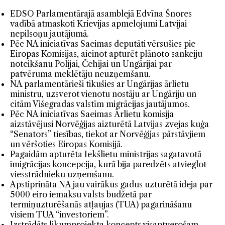
EDSO Parlamentārajā asamblejā Edvīna Šnores
vadībā atmaskoti Krievijas apmelojumi Latvijai
nepilsoņu jautājumā.
Pēc NA iniciatīvas Saeimas deputāti vērsušies pie
Eiropas Komisijas, aicinot apturēt plānoto sankciju
noteikšanu Polijai, Čehijai un Ungārijai par
patvēruma meklētāju neuzņemšanu.
NA parlamentārieši tikušies ar Ungārijas ārlietu
ministru, uzsverot vienotu nostāju ar Ungāriju un
citām Višegradas valstīm migrācijas jautājumos.
Pēc NA iniciatīvas Saeimas Ārlietu komisija
aizstāvējusi Norvēģijas aizturētā Latvijas zvejas kuģa
“Senators” tiesības, tiekot ar Norvēģijas pārstāvjiem
un vēršoties Eiropas Komisijā.
Pagaidām apturēta Iekšlietu ministrijas sagatavotā
imigrācijas koncepcija, kurā bija paredzēts atvieglot
viesstrādnieku uzņemšanu.
Apstiprināta NA jau vairākus gadus uzturētā ideja par
5000 eiro iemaksu valsts budžetā par
termiņuzturēšanās atļaujas (TUA) pagarināšanu
visiem TUA “investoriem”.
Izstrādāts likumprojekta koncepts visaptverošam