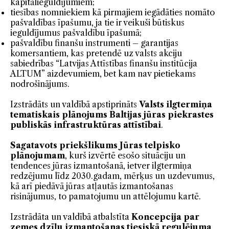
kapitālieguldījumiem;
tiesības nomniekiem kā pirmajiem iegādāties nomāto
pašvaldības īpašumu, ja tie ir veikuši būtiskus
ieguldījumus pašvaldību īpašumā;
pašvaldību finanšu instrumenti – garantijas
komersantiem, kas pretendē uz valsts akciju
sabiedrības “Latvijas Attīstības finanšu institūcija
ALTUM” aizdevumiem, bet kam nav pietiekams
nodrošinājums.
Izstrādāts un valdībā apstiprināts
Valsts ilgtermiņa
tematiskais plānojums Baltijas jūras piekrastes
publiskās infrastruktūras attīstībai
.
Sagatavots priekšlikums Jūras telpisko
plānojumam
, kurš izvērtē esošo situāciju un
tendences jūras izmantošanā, ietver ilgtermiņa
redzējumu līdz 2030.gadam, mērķus un uzdevumus,
kā arī piedāvā jūras atļautās izmantošanas
risinājumus, to pamatojumu un attēlojumu kartē.
Izstrādāta un valdībā atbalstīta
Koncepcija par
zemes dzīļu izmantošanas tiesiskā regulējuma