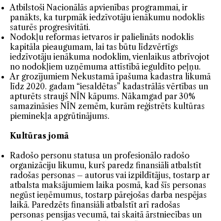
Atbilstoši Nacionālās apvienības programmai, ir
panākts, ka turpmāk iedzīvotāju ienākumu nodoklis
saturēs progresivitāti.
Nodokļu reformas ietvaros ir palielināts nodoklis
kapitāla pieaugumam, lai tas būtu līdzvērtīgs
iedzīvotāju ienākuma nodoklim, vienlaikus atbrīvojot
no nodokļiem uzņēmuma attīstībā ieguldīto peļņu.
Ar grozījumiem Nekustamā īpašuma kadastra likumā
līdz 2020. gadam “iesaldētas” kadastrālās vērtības un
apturēts straujš NĪN kāpums. Nākamgad par 30%
samazināsies NĪN zemēm, kurām reģistrēts kultūras
pieminekļa apgrūtinājums.
Kultūras jomā
Radošo personu statusa un profesionālo radošo
organizāciju likumu, kurš paredz finansiāli atbalstīt
radošas personas – autorus vai izpildītājus, tostarp ar
atbalsta maksājumiem laika posmā, kad šīs personas
negūst ieņēmumus, tostarp pārejošas darba nespējas
laikā. Paredzēts finansiāli atbalstīt arī radošas
personas pensijas vecumā, tai skaitā ārstniecības un