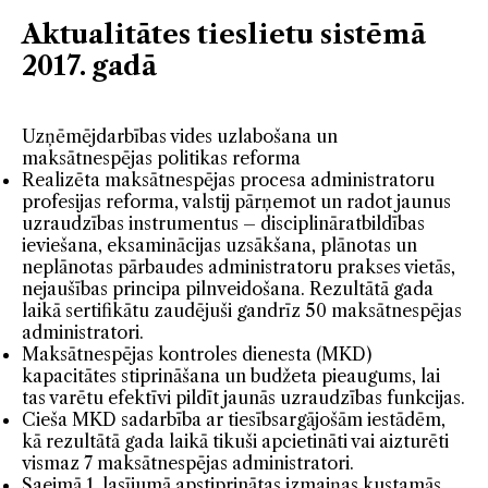
Aktualitātes tieslietu sistēmā
2017. gadā
Uzņēmējdarbības vides uzlabošana un
maksātnespējas politikas reforma
Realizēta maksātnespējas procesa administratoru
profesijas reforma, valstij pārņemot un radot jaunus
uzraudzības instrumentus – disciplināratbildības
ieviešana, eksaminācijas uzsākšana, plānotas un
neplānotas pārbaudes administratoru prakses vietās,
nejaušības principa pilnveidošana. Rezultātā gada
laikā sertifikātu zaudējuši gandrīz 50 maksātnespējas
administratori.
Maksātnespējas kontroles dienesta (MKD)
kapacitātes stiprināšana un budžeta pieaugums, lai
tas varētu efektīvi pildīt jaunās uzraudzības funkcijas.
Cieša MKD sadarbība ar tiesībsargājošām iestādēm,
kā rezultātā gada laikā tikuši apcietināti vai aizturēti
vismaz 7 maksātnespējas administratori.
Saeimā 1. lasījumā apstiprinātas izmaiņas kustamās