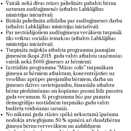
Vairāk nekā divas reizes palielināts pabalsts bērna
uzturam audžuģimenēs (atbalsts Labklājības
ministrijas iniciatīvai).
Būtiski palielināta atlīdzība par audžuģimenes darbu
(atbalsts Labklājības ministrijas iniciatīvai).
Par nestrādājošiem audžuģimeņu vecākiem turpmāk
tiks veiktas sociālās iemaksas (atbalsts Labklājības
ministrijas iniciatīvai).
Turpināta mājokļu atbalsta programma jaunajām
ģimenēm (kopš 2015. gada valsts atbalstu saņēmušas
vairāk nekā 5000 ģimenes ar bērniem).
Izstrādāta programma “Māras solis” turpmākam
ģimeņu ar bērniem atbalstam, koncentrējoties uz
veselības aprūpes pieejamību bērniem, darba un
ģimenes dzīves savietojamību, finansiālu atbalstu
bērna piedzimšanas un kopšanas posmā līdz pusotra
gada vecumam. Šī programma būs par pamatu
demogrāfijas nostādnēm turpmāko gadu valsts
budžeta veidošanas sarunās.
No nākamā gada stāsies spēkā nekustamā īpašuma
nodokļa atvieglojums 50 % apmērā arī daudzbērnu
ģimeņu bērnu vecvecākiem un aizbildņiem