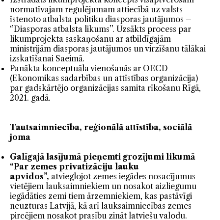
normatīvajam regulējumam attiecībā uz valsts
īstenoto atbalsta politiku diasporas jautājumos –
‘’Diasporas atbalsta likums’’. Uzsākts process par
likumprojekta saskaņošanu ar atbildīgajām
ministrijām diasporas jautājumos un virzīšanu tālākai
izskatīšanai Saeimā.
Panākta konceptuāla vienošanās ar OECD
(Ekonomikas sadarbības un attīstības organizācija)
par gadskārtējo organizācijas samita rīkošanu Rīgā,
2021. gadā.
Tautsaimniecība, reģionālā attīstība, sociālā
joma
Galīgajā lasījumā pieņemti grozījumi likumā
“Par zemes privatizāciju lauku
apvidos”,
atvieglojot zemes iegādes nosacījumus
vietējiem lauksaimniekiem un nosakot aizliegumu
iegādāties zemi tiem ārzemniekiem, kas pastāvīgi
neuzturas Latvijā, kā arī lauksaimniecības zemes
pircējiem nosakot prasību zināt latviešu valodu.