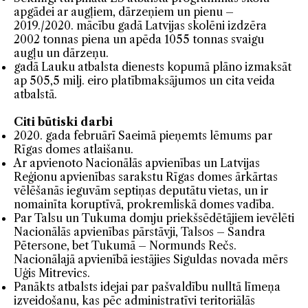
apgādei ar augļiem, dārzeņiem un pienu –
2019./2020. mācību gadā Latvijas skolēni izdzēra
2002 tonnas piena un apēda 1055 tonnas svaigu
augļu un dārzeņu.
gadā Lauku atbalsta dienests kopumā plāno izmaksāt
ap 505,5 milj. eiro platībmaksājumos un cita veida
atbalstā.
Citi būtiski darbi
2020. gada februārī Saeimā pieņemts lēmums par
Rīgas domes atlaišanu.
Ar apvienoto Nacionālās apvienības un Latvijas
Reģionu apvienības sarakstu Rīgas domes ārkārtas
vēlēšanās ieguvām septiņas deputātu vietas, un ir
nomainīta koruptīvā, prokremliskā domes vadība.
Par Talsu un Tukuma domju priekšsēdētājiem ievēlēti
Nacionālās apvienības pārstāvji, Talsos – Sandra
Pētersone, bet Tukumā – Normunds Rečs.
Nacionālajā apvienībā iestājies Siguldas novada mērs
Uģis Mitrevics.
Panākts atbalsts idejai par pašvaldību nulltā līmeņa
izveidošanu, kas pēc administratīvi teritoriālās