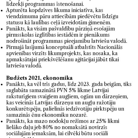
līdzekļi programmas īstenošanai.
Apturēta kopdzīves likuma iniciatīva, kas
viendzimuma pāru attiecībām piedēvētu līdzīgu
statusu kā laulības ceļā izveidotām ģimenēm.
Panākts, ka visām pašvaldību pārziņā esošajām
pirmsskolas izglītības iestādēm ir pienākums
nodrošināt programmas pieejamību latviešu valodā.
Pirmajā lasījumā konceptuāli atbalstīts Nacionālās
apvienības virzīts likumprojekts, kas nosaka, ka
apmaksātajai priekšvēlēšanu aģitācijai jābūt tikai
latviešu valodā.
Budžets 2021, ekonomika
Panākts, ka vēl trīs gadus, līdz 2023. gada beigām, tiks
saglabāta samazinātā PVN 5% likme Latvijai
raksturīgiem svaigiem augļiem, ogām un dārzeņiem,
kas veicinās Latvijas dārzeņu un augļu ražotāju
konkurētspēju, palielinās iedzīvotāju pirktspēju un
samazinās ēnu ekonomiku nozarē.
Panākts, ka mazo nodokļu režīmos ar 25% likmi
lielāko daļu jeb 80% no nomaksātā novirzīs
sociālajām iemaksām, lai cilvēki būtu sociāli