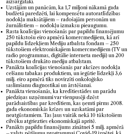
aizsargātāki.
Uzstājām un panācām, ka 1,7 miljoni nākamā gada
budžetā paredzēti, lai kompensētu autoratlīdzības
nodokļa maksātājiem – radošajām personām un
žurnālistiem – nodokļu izmaksu pieaugumu.
Rasta koalīcijas vienošanās par papildu finansējumu
250 tūkstošu eiro apmērā komercmedijiem, kā arī
papildu līdzekļiem Mediju atbalsta fondam – 250
tūkstošiem elektroniskajiem komercmedijiem (TV un
radio programmas, digitālie interneta mediji) un 200
tūkstošiem drukāto mediju atbalstam.
Panākta koalīcijas vienošanās par akcīzes nodokļa
celšanu tabakas produktiem, un iegūtie līdzekļi 3,6
milj. eiro apmērā tiks novirzīti onkoloģisko
saslimšanu diagnostikai un ārstēšanai.
Panākta vienošanās, ka kredītiestādes un parādu
piedziņas uzņēmumi var vienpusēji dzēst
parādsaistības par kredītiem, kas ņemti pirms 2008.
gada ekonomiskās krīzes un uzskatāmi par
neatgūstamiem. Tas ļaus vairāk nekā 10 tūkstošiem
cilvēku atgriezties ekonomiskajā apritē.
Panākts papildu finansējums zinātnei 5 milj. apmērā
– valsts pētījumu programmai Covid-19 izpētei, kā