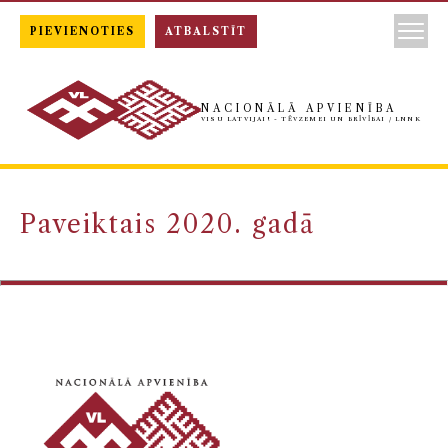
PIEVIENOTIES
ATBALSTĪT
NACIONĀLĀ APVIENĪBA
VISU LATVIJAI! - TĒVZEMEI UN BRĪVĪBAI / LNNK
Paveiktais 2020. gadā