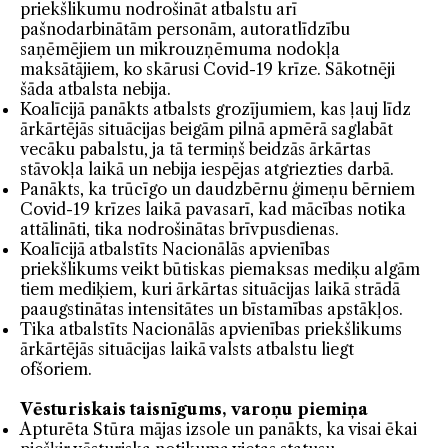
priekšlikumu nodrošināt atbalstu arī
pašnodarbinātām personām, autoratlīdzību
saņēmējiem un mikrouzņēmuma nodokļa
maksātājiem, ko skārusi Covid-19 krīze. Sākotnēji
šāda atbalsta nebija.
Koalīcijā panākts atbalsts grozījumiem, kas ļauj līdz
ārkārtējās situācijas beigām pilnā apmērā saglabāt
vecāku pabalstu, ja tā termiņš beidzās ārkārtas
stāvokļa laikā un nebija iespējas atgriezties darbā.
Panākts, ka trūcīgo un daudzbērnu ģimeņu bērniem
Covid-19 krīzes laikā pavasarī, kad mācības notika
attālināti, tika nodrošinātas brīvpusdienas.
Koalīcijā atbalstīts Nacionālās apvienības
priekšlikums veikt būtiskas piemaksas mediķu algām
tiem mediķiem, kuri ārkārtas situācijas laikā strādā
paaugstinātas intensitātes un bīstamības apstākļos.
Tika atbalstīts Nacionālās apvienības priekšlikums
ārkārtējās situācijas laikā valsts atbalstu liegt
ofšoriem.
Vēsturiskais taisnīgums, varoņu piemiņa
Apturēta Stūra mājas izsole un panākts, ka visai ēkai