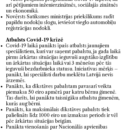
arī pētījumiem inženierzinātnēs, sociālajās zinātnēs
un ekonomikā.
Novērsts Satiksmes ministrijas priekšlikums radīt
papildu nodokļu slogu, ieviešot vieglo automobiļu
reģistrācijas nodokli.
Atbalsts Covid-19 krīzē
Covid-19 laikā panākts īpašs atbalsts jaunajiem
speciālistiem, kuri var saņemt pabalstu, ja gada laikā
pirms ārkārtas situācijas ieguvuši augstāko izglītību
un ārkārtas situācijas laikā vai 3 mēnešus pēc tās
ieguvuši bezdarbnieka statusu. Iniciatīvas mērķis –
panākt, lai speciālisti darbu meklētu Latvijā nevis
ārzemēs.
Panākts, ka dīkstāves pabalstam pavasarī veikta
piemaksa 50 eiro apmērā par katru bērnu ģimenē.
Tas darīts, lai panāktu taisnīgāku atbalstu ģimenēm,
kurās aug bērni.
Panākts, ka maksimālais dīkstāves pabalsts tiek
palielināts līdz 1000 eiro un izmaksas periods ir vēl
pēc ārkārtas situācijas beigām.
Panākta vienošanās par Nacionālās apvienības