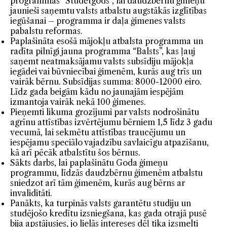
programmas “Studētgods”, lai daudzbērnu ģimeņu
jaunieši saņemtu valsts atbalstu augstākās izglītības
iegūšanai – programma ir daļa ģimenes valsts
pabalstu reformas.
Paplašināta esošā mājokļu atbalsta programma un
radīta pilnīgi jauna programma “Balsts”, kas ļauj
saņemt neatmaksājamu valsts subsīdiju mājokļa
iegādei vai būvniecībai ģimenēm, kurās aug trīs un
vairāk bērnu. Subsīdijas summa: 8000-12000 eiro.
Līdz gada beigām kādu no jaunajām iespējām
izmantoja vairāk nekā 100 ģimenes.
Pieņemti likuma grozījumi par valsts nodrošinātu
agrīnu attīstības izvērtējumu bērniem 1,5 līdz 3 gadu
vecumā, lai sekmētu attīstības traucējumu un
iespējamu speciālo vajadzību savlaicīgu atpazīšanu,
kā arī pēcāk atbalstītu šos bērnus.
Sākts darbs, lai paplašinātu Goda ģimeņu
programmu, līdzās daudzbērnu ģimenēm atbalstu
sniedzot arī tām ģimenēm, kurās aug bērns ar
invaliditāti.
Panākts, ka turpinās valsts garantētu studiju un
studējošo kredītu izsniegšana, kas gada otrajā pusē
bija apstājusies, jo lielās intereses dēļ tika izsmelti