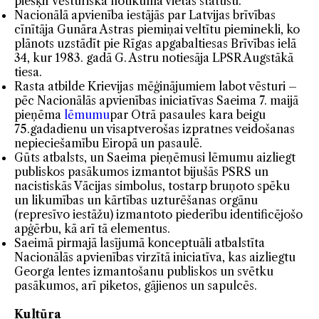
piešķir vēsturiska notikuma vietas statusu.
Nacionālā apvienība iestājās par Latvijas brīvības
cīnītāja Gunāra Astras piemiņai veltītu pieminekli, ko
plānots uzstādīt pie Rīgas apgabaltiesas Brīvības ielā
34, kur 1983. gadā G. Astru notiesāja LPSR Augstākā
tiesa.
Rasta atbilde Krievijas mēģinājumiem labot vēsturi –
pēc Nacionālās apvienības iniciatīvas Saeima 7. maijā
pieņēma
lēmumu
par Otrā pasaules kara beigu
75.gadadienu un visaptverošas izpratnes veidošanas
nepieciešamību Eiropā un pasaulē.
Gūts atbalsts, un Saeima pieņēmusi lēmumu aizliegt
publiskos pasākumos izmantot bijušās PSRS un
nacistiskās Vācijas simbolus, tostarp bruņoto spēku
un likumības un kārtības uzturēšanas orgānu
(represīvo iestāžu) izmantoto piederību identificējošo
apģērbu, kā arī tā elementus.
Saeimā pirmajā lasījumā konceptuāli atbalstīta
Nacionālās apvienības virzītā iniciatīva, kas aizliegtu
Georga lentes izmantošanu publiskos un svētku
pasākumos, arī piketos, gājienos un sapulcēs.
Kultūra