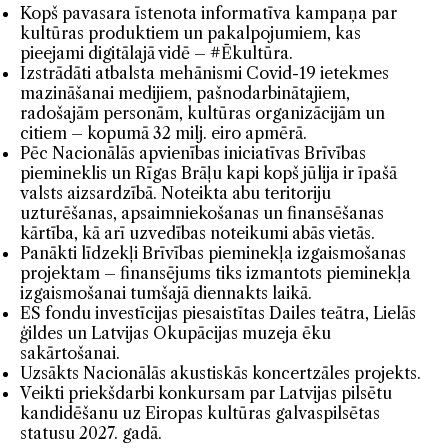
Kopš pavasara īstenota informatīva kampaņa par
kultūras produktiem un pakalpojumiem, kas
pieejami digitālajā vidē – #Ēkultūra.
Izstrādāti atbalsta mehānismi Covid-19 ietekmes
mazināšanai medijiem, pašnodarbinātajiem,
radošajām personām, kultūras organizācijām un
citiem – kopumā 32 milj. eiro apmērā.
Pēc Nacionālās apvienības iniciatīvas Brīvības
piemineklis un Rīgas Brāļu kapi kopš jūlija ir īpašā
valsts aizsardzībā. Noteikta abu teritoriju
uzturēšanas, apsaimniekošanas un finansēšanas
kārtība, kā arī uzvedības noteikumi abās vietās.
Panākti līdzekļi Brīvības pieminekļa izgaismošanas
projektam – finansējums tiks izmantots pieminekļa
izgaismošanai tumšajā diennakts laikā.
ES fondu investīcijas piesaistītas Dailes teātra, Lielās
ģildes un Latvijas Okupācijas muzeja ēku
sakārtošanai.
Uzsākts Nacionālās akustiskās koncertzāles projekts.
Veikti priekšdarbi konkursam par Latvijas pilsētu
kandidēšanu uz Eiropas kultūras galvaspilsētas
statusu 2027. gadā.