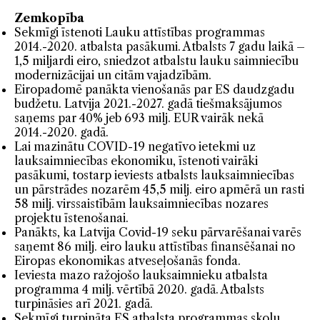
Zemkopība
Sekmīgi īstenoti Lauku attīstības programmas
2014.-2020. atbalsta pasākumi. Atbalsts 7 gadu laikā –
1,5 miljardi eiro, sniedzot atbalstu lauku saimniecību
modernizācijai un citām vajadzībām.
Eiropadomē panākta vienošanās par ES daudzgadu
budžetu. Latvija 2021.-2027. gadā tiešmaksājumos
saņems par 40% jeb 693 milj. EUR vairāk nekā
2014.-2020. gadā.
Lai mazinātu COVID-19 negatīvo ietekmi uz
lauksaimniecības ekonomiku, īstenoti vairāki
pasākumi, tostarp ieviests atbalsts lauksaimniecības
un pārstrādes nozarēm 45,5 milj. eiro apmērā un rasti
58 milj. virssaistībām lauksaimniecības nozares
projektu īstenošanai.
Panākts, ka Latvija Covid-19 seku pārvarēšanai varēs
saņemt 86 milj. eiro lauku attīstības finansēšanai no
Eiropas ekonomikas atveseļošanās fonda.
Ieviesta mazo ražojošo lauksaimnieku atbalsta
programma 4 milj. vērtībā 2020. gadā. Atbalsts
turpināsies arī 2021. gadā.
Sekmīgi turpināta ES atbalsta programmas skolu