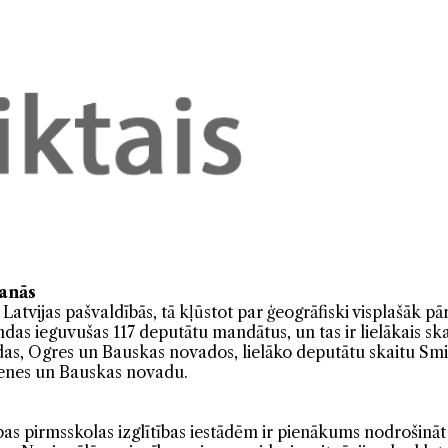
anās
atvijas pašvaldībās, tā kļūstot par ģeogrāfiski visplašāk pārs
das ieguvušas 117 deputātu mandātus, un tas ir lielākais s
as, Ogres un Bauskas novados, lielāko deputātu skaitu Sm
ltenes un Bauskas novadu.
bas pirmsskolas izglītības iestādēm ir pienākums nodrošinā