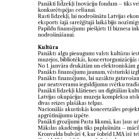
Panākti līdzekļi Inovāciju fondam – tiks v
konkurētspējas celšanai.
Rasti līdzekļi, lai nodrošinātu Latvijas ek
eksports šajā sarežģītajā laikā bijis nozīmī
Papildu finansējums piešķirts 11 biznesa in
nodrošināšanai.
Kultūra
Panākts algu pieaugums valsts kultūras ies
muzejos, bibliotēkās, koncertorganizācijās 
No 1. janvāra drukātām un elektroniskām
Panākts finansējums jaunam, vēsturiski izgl
Panākts finansējums, lai uzsāktu gatavošan
par neatsveramu ieguldījumu svētku tradīci
Panākti līdzekļi klātienes un digitālām kul
Latvijas okupācijas muzeja kompleksa atslē
divas reizes plašākas telpas.
Nacionālās akustiskās koncertzāles projekt
apgrūtinājumu izpēte.
Panākti grozījumi Pasta likumā, kas ļaus ar
Mākslas akadēmija tiks paplašināta – mācīb
Kronvalda bulvārī 4, kur šobrīd LMA īrē te