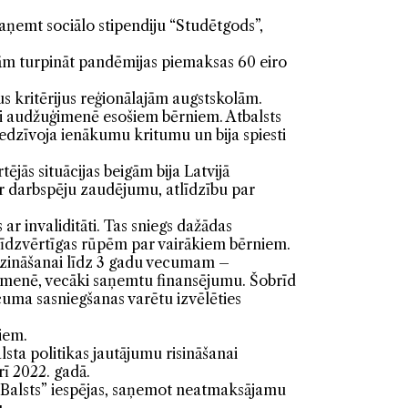
aņemt sociālo stipendiju “Studētgods”,
igām turpināt pandēmijas piemaksas 60 eiro
us kritērijus reģionālajām augstskolām.
 vai audžuģimenē esošiem bērniem. Atbalsts
dzīvoja ienākumu kritumu un bija spiesti
tējās situācijas beigām bija Latvijā
ar darbspēju zaudējumu, atlīdzību par
ar invaliditāti. Tas sniegs dažādas
 līdzvērtīgas rūpēm par vairākiem bērniem.
udzināšanai līdz 3 gadu vecumam –
 ģimenē, vecāki saņemtu finansējumu. Šobrīd
cuma sasniegšanas varētu izvēlēties
iem.
sta politikas jautājumu risināšanai
ī 2022. gadā.
Balsts” iespējas, saņemot neatmaksājamu