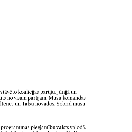
tāvēto koalīcijas partiju. Jūnijā un
kaits no visām partijām. Mūsu komandas
iltenes un Talsu novados. Šobrīd mūsu
t programmas pieejamību valsts valodā.