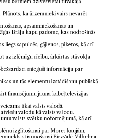
viešu bērniem dzīvesvietai tuvākajā
s. Plānots, ka ārzemnieki vairs nevarēs
antošanas, apsaimniekošanas un
n Rīgas Brāļu kapu padome, kas nodrošinās
liegs sapulcēs, gājienos, piketos, kā arī
t uz izlēmīgu rīcību, ārkārtas stāvokļa
bežsardzei snieguši informāciju par
hnikas un tās elementu izstādīšanu publiskā
irt finansējumu jauna kabeļtelevīzijas
veicama tikai valsts valodā.
atviešu valodu kā valsts valodu.
ojumu valsts svētku noformējumā, kā arī
kolēnu izglītošanai par Mores kaujām,
ieminekļa atjaunošanai Birzgalē, Vilhelma