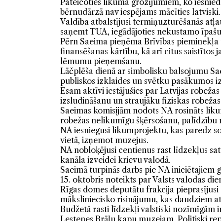
Pateicoties likuma grozījumiem, ko iesniedz
bērnudārzā nav iespējams mācīties latviski.
Valdība atbalstījusi termiņuzturēšanās atļau
saņemt TUA, iegādājoties nekustamo īpašum
Pērn Saeima pieņēma Brīvības pieminekļa 
finansēšanas kārtību, kā arī citus saistīt
lēmumu pieņemšanu.
Lāčplēša dienā ar simbolisku balsojumu Saei
publiskos izklaides un svētku pasākumos i
Esam aktīvi iestājušies par Latvijas robež
izsludināšanu un straujāku fiziskas robeža
Saeimas komisijām nodots NA rosināts likum
robežas nelikumīgu šķērsošanu, palīdzību 
NA iesniegusi likumprojektu, kas paredz sod
vietā, izņemot muzejus.
NA nobloķējusi centienus rast līdzekļus sat
kanāla izveidei krievu valodā.
Saeimā turpinās darbs pie NA iniciētajiem g
15. oktobris noteikts par Valsts valodas di
Rīgas domes deputātu frakcija pieprasījusi
māksliniecisko risinājumu, kas daudziem at
Budžetā rasti līdzekļi valstiski nozīmīgām 
Lestenes Brāļu kapu muzejam, Politiski re