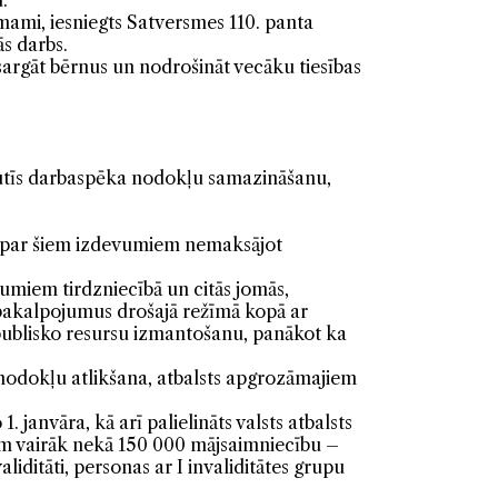
.
emami, iesniegts Satversmes 110. panta
s darbs.
asargāt bērnus un nodrošināt vecāku tiesības
zjutīs darbaspēka nodokļu samazināšanu,
ā, par šiem izdevumiem nemaksājot
umiem tirdzniecībā un citās jomās,
 pakalpojumus drošajā režīmā kopā ar
 publisko resursu izmantošanu, panākot ka
nodokļu atlikšana, atbalsts apgrozāmajiem
anvāra, kā arī palielināts valsts atbalsts
ņem vairāk nekā 150 000 mājsaimniecību –
ditāti, personas ar I invaliditātes grupu