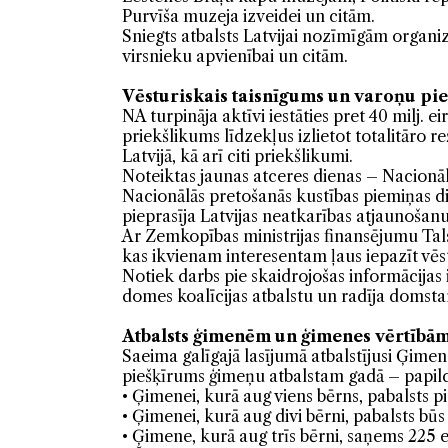
Purvīša muzeja izveidei un citām.
Sniegts atbalsts Latvijai nozīmīgām organizā
virsnieku apvienībai un citām.
Vēsturiskais taisnīgums un varoņu pi
NA turpināja aktīvi iestāties pret 40 milj. ei
priekšlikums līdzekļus izlietot totalitāro 
Latvijā, kā arī citi priekšlikumi.
Noteiktas jaunas atceres dienas – Nacionā
Nacionālās pretošanās kustības piemiņas 
pieprasīja Latvijas neatkarības atjaunošanu
Ar Zemkopības ministrijas finansējumu Ta
kas ikvienam interesentam ļaus iepazīt vē
Notiek darbs pie skaidrojošas informācijas
domes koalīcijas atbalstu un radīja domsta
Atbalsts ģimenēm un ģimenes vērtībā
Saeima galīgajā lasījumā atbalstījusi Ģimene
piešķīrums ģimeņu atbalstam gadā – papild
• Ģimenei, kurā aug viens bērns, pabalsts p
• Ģimenei, kurā aug divi bērni, pabalsts būs
• Ģimene, kurā aug trīs bērni, saņems 225 e