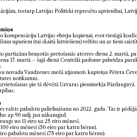
cijām, tostarp Latvijas Politiski represēto apvienībai, Latv
emiņa
ro kompensāciju Latvijas ebreju kopienai, esot vienīgā koalīcij
režīmu upuriem (tai skaitā latviešiem) veltīto un ar tiem sai
lo partizānu bruņotās pretošanās atceres diena 2. martā, p
diena 17. martā – šajā dienā Centrālā padome pabeidza pa
.
lsu novada Vandzenes mežā atjaunots kapteiņa Pētera Čeve
stures notikumus.
 izvietošanas pie tā dēvētā Uzvaras pieminekļa Pārdaugavā
rpības.
m
s valsts pabalstu palielināšanu no 2022. gada. Tas ir pēdējās
us ap 90 milj. jau nākamgad.
ieaugs no 11 eiro uz 25 eiro mēnesī.
 100 eiro mēnesī (50 eiro par katru bērnu).
iro pabalstu mēnesī (75 eiro par katru bērnu).