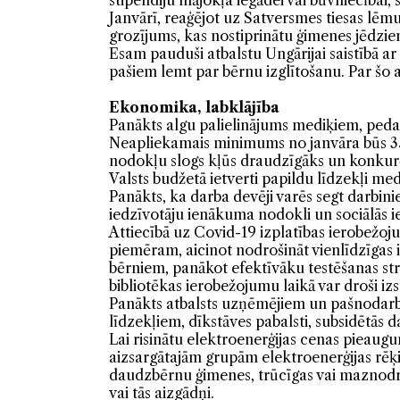
stipendiju mājokļa iegādei vai būvniecībai
Janvārī, reaģējot uz Satversmes tiesas lēm
grozījums, kas nostiprinātu ģimenes jēdzie
Esam pauduši atbalstu Ungārijai saistībā ar
pašiem lemt par bērnu izglītošanu. Par šo 
Ekonomika, labklājība
Panākts algu palielinājums mediķiem, peda
Neapliekamais minimums no janvāra būs 350
nodokļu slogs kļūs draudzīgāks un konkurē
Valsts budžetā ietverti papildu līdzekļi med
Panākts, ka darba devēji varēs segt darbi
iedzīvotāju ienākuma nodokli un sociālās 
Attiecībā uz Covid-19 izplatības ierobežoj
piemēram, aicinot nodrošināt vienlīdzīgas
bērniem, panākot efektīvāku testēšanas str
bibliotēkas ierobežojumu laikā var droši iz
Panākts atbalsts uzņēmējiem un pašnodarb
līdzekļiem, dīkstāves pabalsti, subsidētās da
Lai risinātu elektroenerģijas cenas pieaugu
aizsargātajām grupām elektroenerģijas rēķi
daudzbērnu ģimenes, trūcīgas vai maznodroš
vai tās aizgādņi.