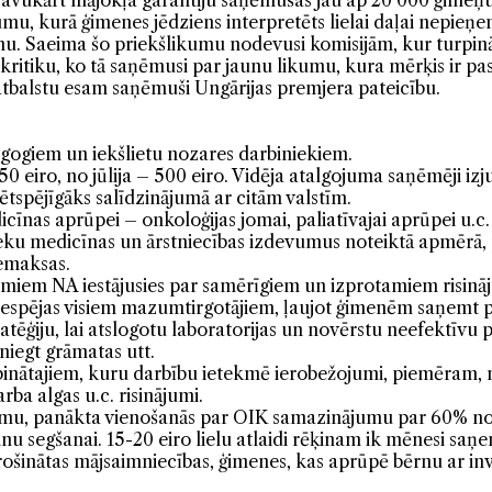
, savukārt mājokļa garantiju saņēmušas jau ap 20 000 ģimeņu
umu, kurā ģimenes jēdziens interpretēts lielai daļai nepieņ
nu. Saeima šo priekšlikumu nodevusi komisijām, kur turpinā
 kritiku, ko tā saņēmusi par jaunu likumu, kura mērķis ir p
atbalstu esam saņēmuši Ungārijas premjera pateicību.
gogiem un iekšlietu nozares darbiniekiem.
 eiro, no jūlija – 500 eiro. Vidēja atalgojuma saņēmēji i
tspējīgāks salīdzinājumā ar citām valstīm.
icīnas aprūpei – onkoloģijas jomai, paliatīvajai aprūpei u.c.
nieku medicīnas un ārstniecības izdevumus noteiktā apmēr
iemaksas.
umiem NA iestājusies par samērīgiem un izprotamiem risināj
 iespējas visiem mazumtirgotājiem, ļaujot ģimenēm saņemt
atēģiju, lai atslogotu laboratorijas un novērstu neefektīvu
sniegt grāmatas utt.
inātajiem, kuru darbību ietekmē ierobežojumi, piemēram, 
rba algas u.c. risinājumi.
mu, panākta vienošanās par OIK samazinājumu par 60% no 1. j
nu segšanai. 15-20 eiro lielu atlaidi rēķinam ik mēnesi sa
inātas mājsaimniecības, ģimenes, kas aprūpē bērnu ar invali