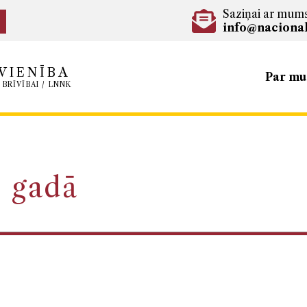
Saziņai ar mum
info@nacional
VIENĪBA
Par m
 BRĪVĪBAI / LNNK
. gadā