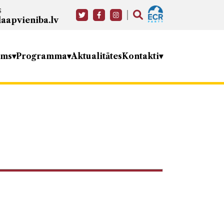
s
aapvieniba.lv
ums
Programma
Aktualitātes
Kontakti