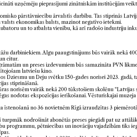
eicināti uzņēmēju pieprasījumi zinātniskām institūcijām ve
onomisko pārstāvniecību ārvalstīs darbību. Tas stiprinās Lat
gs valsts ekonomikas balsts, mazinot negatīvo ietekmi.
kubatoru un to atbalsta vienību, kā arī radošo industriju i
tāžu darbiniekiem. Algu paaugstinājums būs vairāk nekā 400
un citur.
 grāmatām un preses izdevumiem būs samazināta PVN likme
ītojošam latviešu kino.
os Dziesmu un Deju svētku 150-gades norisei 2023. gadā, ta
jas stiprināšanā.
tūras norisēm vairāk nekā 200 tūkstošiem skolēnu “Latvijas 
gas nodotas ekspozīcijas ierīkošanai. Vēsturiskajai muzeja 
a īstenošanā no 36 novietnēm Rīgā izraudzītas 3 piemērotāk
ī turpmāk nodrošināt abonētās preses piegādi pat uz attālāk
u programmu, pētniecības un inovāciju vajadzībām tiks iegā
lpas.