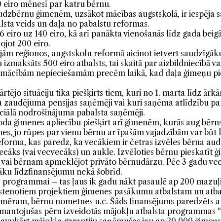
 eiro mēnesī par katru bērnu.
dzbērnu ģimenēm, uzsākot mācības augstskolā, ir iespēja s
balsta veids un daļa no pabalstu reformas.
,6 eiro uz 140 eiro, kā arī panākta vienošanās līdz gada be
jot 200 eiro.
pējām reģionos, augstskolu reformā aicinot ietvert saudzīgāk
 izmaksāts 500 eiro atbalsts, tai skaitā par aizbildniecībā
m mācībām nepieciešamām precēm laikā, kad daļa ģimeņu pie
rtējo situāciju tika piešķirts tiem, kuri no 1. marta līdz ārkār
ka zaudējuma pensijas saņēmēji vai kuri saņēma atlīdzību p
ociālā nodrošinājuma pabalsta saņēmēji.
oda ģimenes apliecību piešķirt arī ģimenēm, kurās aug bērns 
enes, jo rūpes par vienu bērnu ar īpašām vajadzībām var būt
reforma, kas paredz, ka vecākiem ir četras izvēles bērna a
vecāks (vai vecvecāks) un aukle. Izvēloties bērnu pieskatīt
ukli vai bērnam apmeklējot privāto bērnudārzu. Pēc 3 gadu ve
gāku līdzfinansējumu nekā šobrīd.
as programmai – tas ļaus ik gadu nākt pasaulē ap 200 mazuļ
u īstenotiem projektiem ģimenes pasākumu atbalstam un atbal
iemēram, bērnu nometnes u.c. Šāds finansējums paredzēts ar
mantojušas pērn izveidotās mājokļu atbalsta programmas “