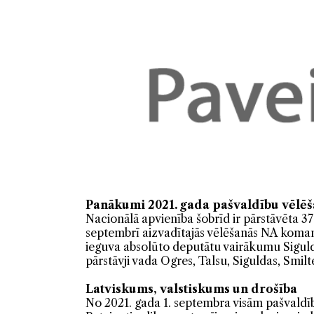
Panākumi 2021. gada pašvaldību vēlēš
Nacionālā apvienība šobrīd ir pārstāvēta 37 L
septembrī aizvadītajās vēlēšanās NA koman
ieguva absolūto deputātu vairākumu Siguld
pārstāvji vada Ogres, Talsu, Siguldas, Smi
Latviskums, valstiskums un drošība
No 2021. gada 1. septembra visām pašvaldī