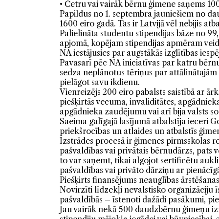
• Četru vai vairāk bērnu ģimene saņems 100
Papildus no 1. septembra jauniešiem no dau
1600 eiro gadā. Tas ir Latvijā vēl nebijis at
Palielināta studentu stipendijas bāze no 99
apjomā, kopējam stipendijas apmēram veido
NA iestājusies par augstākās izglītības ies
Pavasarī pēc NA iniciatīvas par katru bērnu
sedza neplānotus tēriņus par attālinātajā
pielāgot savu ikdienu.
Vienreizējs 200 eiro pabalsts saistībā ar ārkā
piešķirtās vecuma, invaliditātes, apgādnie
apgādnieka zaudējumu vai arī bija valsts s
Saeima galīgajā lasījumā atbalstīja ieceri G
priekšrocības un atlaides un atbalstīs ģim
Izstrādes procesā ir ģimenes pirmsskolas 
pašvaldības vai privātais bērnudārzs, pats 
to var saņemt, tikai algojot sertificētu a
pašvaldības vai privāto dārziņu ar pienācī
Piešķirts finansējums neauglības ārstēšan
Novirzīti līdzekļi nevalstisko organizācij
pašvaldībās – īstenoti dažādi pasākumi, p
Jau vairāk nekā 500 daudzbērnu ģimeņu iz