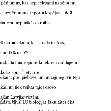
ikt pētījumus, kas nepieciešami uzņēmumu
vijas uzņēmumu eksporta iespējas – tieši
nkubatora turpmākās darbības
0 darbiniekiem, kas strādā teātros,
, no 12% uz 5%.
i skaitā finansējums kolektīvu vadītājiem
skolas soma” ietvaros.
ēkai tapusi piebūve, un muzejs ieguvis teju
ās, un tiek veikta tajos esošo
ajām Latvijas vietām.
dāta bijusī LU bioloģijas fakultātes ēka