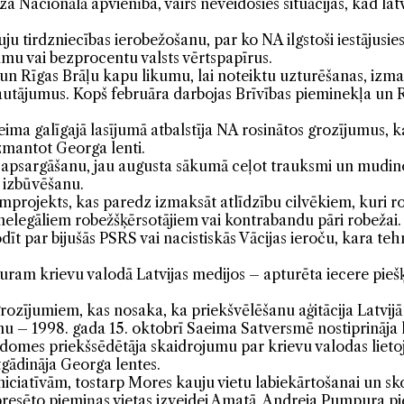
a Nacionālā apvienība, vairs neveidosies situācijas, kad lat
ju tirdzniecības ierobežošanu, par ko NA ilgstoši iestājusie
u vai bezprocentu valsts vērtspapīrus.
un Rīgas Brāļu kapu likumu, lai noteiktu uzturēšanas, izm
os jautājumus. Kopš februāra darbojas Brīvības pieminekļa u
ma galīgajā lasījumā atbalstīja NA rosinātos grozījumus, kas 
zmantot Georga lenti.
as apsargāšanu, jau augusta sākumā ceļot trauksmi un mudino
s izbūvēšanu.
projekts, kas paredz izmaksāt atlīdzību cilvēkiem, kuri ro
nelegāliem robežšķērsotājiem vai kontrabandu pāri robežai.
īt par bijušās PSRS vai nacistiskās Vācijas ieroču, kara te
uram krievu valodā Latvijas medijos – apturēta iecere piešķ
rozījumiem, kas nosaka, ka priekšvēlēšanu aģitācija Latvijā 
enu – 1998. gada 15. oktobrī Saeima Satversmē nostiprināja l
 domes priekšsēdētāja skaidrojumu par krievu valodas liet
gādināja Georga lentes.
iniciatīvām, tostarp Mores kauju vietu labiekārtošanai un s
presēto piemiņas vietas izveidei Amatā, Andreja Pumpura p