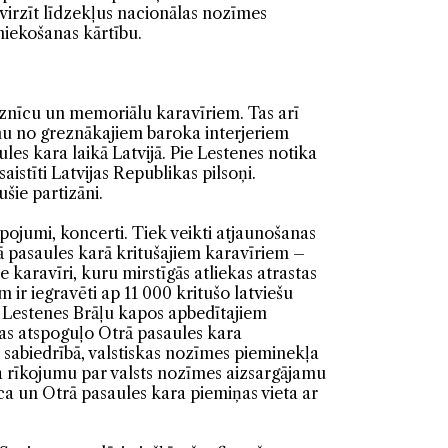
virzīt līdzekļus nacionālas nozīmes
niekošanas kārtību.
baznīcu un memoriālu karavīriem. Tas arī
ienu no greznākajiem baroka interjeriem
les kara laikā Latvijā. Pie Lestenes notika
aistīti Latvijas Republikas pilsoņi.
šie partizāni.
pojumi, koncerti. Tiek veikti atjaunošanas
ā pasaules karā kritušajiem karavīriem –
 karavīri, kuru mirstīgās atliekas atrastas
m ir iegravēti ap 11 000 kritušo latviešu
ar Lestenes Brāļu kapos apbedītajiem
kas atspoguļo Otrā pasaules kara
 sabiedrībā, valstiskas nozīmes pieminekļa
īja rīkojumu par valsts nozīmes aizsargājamu
ca un Otrā pasaules kara piemiņas vieta ar