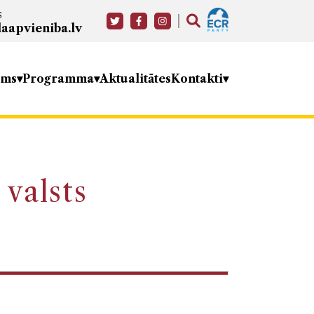
s
aapvieniba.lv
ums
Programma
Aktualitātes
Kontakti
valsts