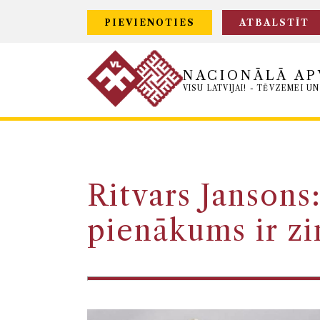
PIEVIENOTIES
ATBALSTĪT
NACIONĀLĀ AP
VISU LATVIJAI! - TĒVZEMEI UN
Ritvars Jansons
pienākums ir zi