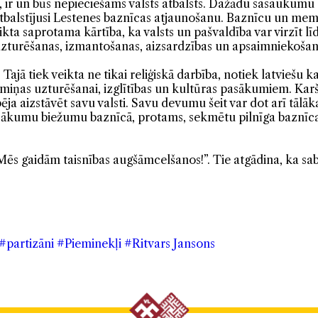
ir un būs nepieciešams valsts atbalsts. Dažādu sasaukumu 
 atbalstījusi Lestenes baznīcas atjaunošanu. Baznīcu un me
ikta saprotama kārtība, ka valsts un pašvaldība var virzīt 
 uzturēšanas, izmantošanas, aizsardzības un apsaimniekošan
. Tajā tiek veikta ne tikai reliģiskā darbība, notiek latviešu
atmiņas uzturēšanai, izglītības un kultūras pasākumiem. Karš
ēja aizstāvēt savu valsti. Savu devumu šeit var dot arī tālāk
asākumu biežumu baznīcā, protams, sekmētu pilnīga baznīcas
 “Mēs gaidām taisnības augšāmcelšanos!”. Tie atgādina, ka sa
#partizāni
#Pieminekļi
#Ritvars Jansons