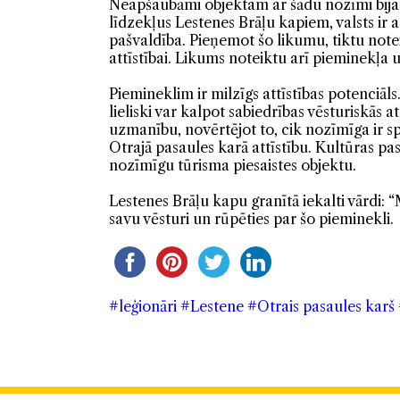
Neapšaubāmi objektam ar šādu nozīmi bija, 
līdzekļus Lestenes Brāļu kapiem, valsts ir
pašvaldība. Pieņemot šo likumu, tiktu note
attīstībai. Likums noteiktu arī pieminekļa
Piemineklim ir milzīgs attīstības potenciāls
lieliski var kalpot sabiedrības vēsturiskās 
uzmanību, novērtējot to, cik nozīmīga ir sp
Otrajā pasaules karā attīstību. Kultūras p
nozīmīgu tūrisma piesaistes objektu.
Lestenes Brāļu kapu granītā iekalti vārdi­:
savu vēsturi un rūpēties par šo pieminekli.
#leģionāri
#Lestene
#Otrais pasaules karš