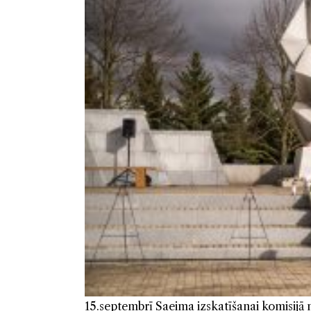
15.septembrī Saeima izskatīšanai komisijā