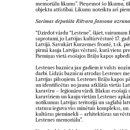
memoriālu likums”. Pieņemot šo likumu, tik
objektu attīstībai. Likums noteiktu arī pi
Saeimas deputāta Ritvara Jansona uzruna
“Dzirdot vārdu “Lestene”, šķiet, vairumam L
saprotami, jo Latvijas kultūrvēsturē 17. ga
Latvijā. Savukārt Kurzemes frontē, t.sk. pi
pirmā kauja Latvijas vēsturē, kurā viens pre
Piemiņas vietā esošajos Brāļu kapos apbedīti
Lestenes baznīca jau gadiem ir valsts nozī
darbi. Līdzās baznīcai atrodas Lestenes me
Latvijas pilsoņiem. Lestenes Brāļu kapos pā
un identificētas no jauna atklātās vietās Lat
karavīru – leģionāru vārdi. Blakus esošajā 
karavīriem un kauju vietām Lestenes apkārt
notikumus Latvijas teritorijā un saglabā l
statusu ieguva viss minētais komplekss, un 
kultūras pieminekli – arhitektūras un vēst
Lestenes memoriālu”.