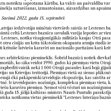
tu noteikta saprotama kārtība, ka valsts un pašvaldība var 
eminekļa uzturēšanas, izmantošanas, aizsardzības un apsaim
 Saeimā 2022. gada 15. septembrī:
atvijas iedzīvotāju minētais vietvārds saistās ar Lestenes 
dsimtā celtā Lestenes baznīca savulaik varēja lepoties ar v
e Lestenes, notika visapjomīgākās militārās kaujas Otrā pasau
t otru cīnījās un krita tūkstošiem okupantu armiju rindās ies
 kritušie latviešu karavīri un nacionālo partizānu karā kritu
mes arhitektūras piemineklis. Šobrīd baznīcā notiek dievkal
moriāls, ko sāka veidot 1990. gados kā piemiņas vietu Otraj
rapbedīti vairāk nekā 1 000 Otrajā pasaules karā bojā gājušie
vijas un Krievijas teritorijā. Piemiņas vietā uz sienas plāksnē
senajā ēkā pakāpeniski izveidojās ekspozīcija, kas saistīta 
nē. Ir izveidojusies nozīmīga, kompleksa piemiņas vieta, 
atviešu karavīru piemiņu. Ņemot vērā vēsturi un nozīmīgumu
šā gada 15. jūlijā kultūras ministrs Nauris Puntulis parakst
uriska notikuma vietas pieminekli “Lestenes luterāņu baznī