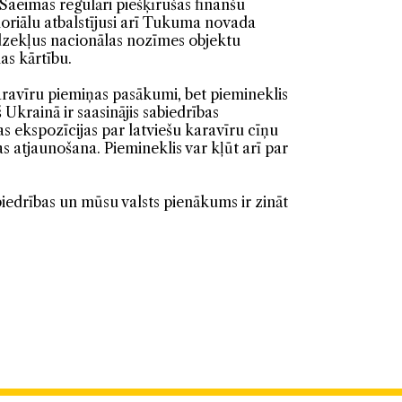
Saeimas regulāri piešķīrušas finanšu
moriālu atbalstījusi arī Tukuma novada
līdzekļus nacionālas nozīmes objektu
as kārtību.
 karavīru piemiņas pasākumi, bet piemineklis
 Ukrainā ir saasinājis sabiedrības
as ekspozīcijas par latviešu karavīru cīņu
 atjaunošana. Piemineklis var kļūt arī par
biedrības un mūsu valsts pienākums ir zināt