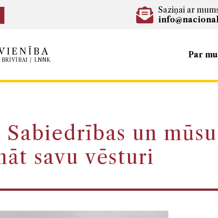
Saziņai ar mum
info@nacional
VIENĪBA
Par m
 BRĪVĪBAI / LNNK
: Sabiedrības un mūsu 
nāt savu vēsturi