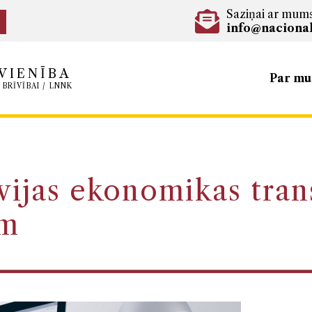
Saziņai ar mum
info@nacional
VIENĪBA
Par m
 BRĪVĪBAI / LNNK
vijas ekonomikas tran
em