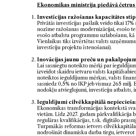
Ekonomikas ministrija piedāvā četrus 
Investīcijas ražošanas kapacitātes stip
Privātās investīcijas pašlaik veido tikai 17
nozīme ražošanas modernizācijai, esošo te
esošo atbalsta programmu uzlabošanu, kā arī
Vienlaikus tiks izvērtētas valsts uzņēmumu 
investīciju projektu īstenošanai).
Inovācijas jaunu preču un pakalpojumu
Lai sasniegtu noteikto mērķi par ieguldīju
izveidot skaidru ietvaru valsts kapitālsabie
noteiktos ieguldījumu mērķus, valsts fina
sasniedz 0,5% no IKP jeb vismaz 265 milj. 
nodokļu atvieglojumi, investīciju atbalsts, 
Ieguldījumi cilvēkkapitālā nepiecieš
Ekonomikas transformācijas kontekstā sva
vietām. Līdz 2027. gadam pārkvalifikācija 
regulāras kvalifikācijas, t.sk. digitālo pr
Turpmākās reformas ietvers cilvēkkapitāla a
nodrošināt dinamisku darba tirgu, ietverot a