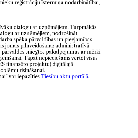
nieku reģistrāciju īstermiņa nodarbinātībai,
ktīvāku dialogu ar uzņēmējiem. Turpmākās
ialogu ar uzņēmējiem, nodrošināt
 darba spēka pārvaldības un pieejamības
nas jomas pilnveidošana; administratīvā
 pārvaldes sniegtos pakalpojumus ar mērķi
ņemšanai. Tāpat nepieciešams vērtēt visus
ES finansēto projektu) digitālajā
oblēmu risināšanai.
ai” var iepazīties
Tiesību aktu portālā
.