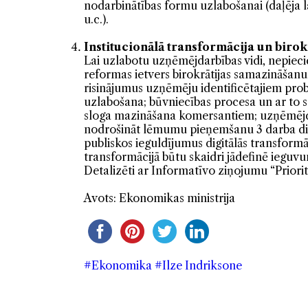
nodarbinātības formu uzlabošanai (daļēja la
u.c.).
Institucionālā transformācija un birok
Lai uzlabotu uzņēmējdarbības vidi, nepiec
reformas ietvers birokrātijas samazināšan
risinājumus uzņēmēju identificētajiem pro
uzlabošana; būvniecības procesa un ar to s
sloga mazināšana komersantiem; uzņēmējda
nodrošināt lēmumu pieņemšanu 3 darba dien
publiskos ieguldījumus digitālās transformāc
transformācijā būtu skaidri jādefinē iegu
Detalizēti ar Informatīvo ziņojumu “Priorit
Avots: Ekonomikas ministrija
#Ekonomika
#Ilze Indriksone