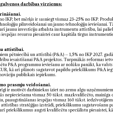
galvenos darbības virzienus:
rināšanai.
% no IKP, bet mērķis ir sasniegt vismaz 23-25% no IKP. Produ
hnoloģiju pilnveidošanai un jauno tehnoloģiju ieviešanai. 
 jaunu investīciju atbalsta instrumentu attīstību, lai pali
iespējas resursu piesaistei caur kapitāla tirgus instrumenti
 attīstībai.
miem pētniecībā un attīstībā (P&A) – 1,5% no IKP 2027. gadā
drību iesaistīšanai P&A projektos. Turpmākās reformas ietver
nsētu P&A programmu ieviešanu ar nolūku panākt, ka valst
EUR, kā arī plānots sagatavot papildu priekšlikums P&A ie
inovāciju publiskais iepirkums.
amo prasmju veidošanai.
rīgi ir motivēt darbiniekus iziet no zemu algu uzņēmumi
būs nepieciešama vismaz 50 tūkst. mazkvalificēto, mainīga 
asmju, paaugstināšanas iespējas vismaz 160 tūkst. iedzīvotāj
ttīstības stratēģijas izstrādi, priekšlikumu sagatavošanu pa
rī priekšlikumus augsti kvalificētu speciālistu piesaistei, k