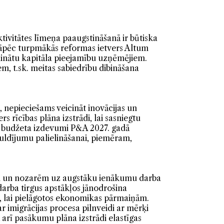
ktivitātes līmeņa paaugstināšanā ir būtiska
Tāpēc turpmākās reformas ietvers Altum
elinātu kapitāla pieejamību uzņēmējiem.
em, t.sk. meitas sabiedrību dibināšana
, nepieciešams veicināt inovācijas un
s rīcības plāna izstrādi, lai sasniegtu
s budžeta izdevumi P&A 2027. gadā
guldījumu palielināšanai, piemēram,
em un nozarēm uz augstāku ienākumu darba
darba tirgus apstākļos jānodrošina
iem, lai pielāgotos ekonomikas pārmaiņām.
r imigrācijas procesa pilnveidi ar mērķi
ā arī pasākumu plāna izstrādi elastīgas