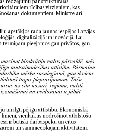
jas redzējumu par strukturālās
oritārajiem rīcības virzieniem, kas
plānošanas dokumentiem. Ministre arī
iju apstākļos rada jaunas iespējas Latvijas
jās, digitalizācijā un inovācijā. Lai
am termiņam pieejamos gan privātos, gan
ī mazinot birokrātiju valsts pārvaldē, mēs
jīgu tautsaimniecības attīstību.
Pārmaiņu
 sadarbību mērķa sasniegšanā, gan ikviens
tbilstoši tirgus pieprasījumam. Taču
us uz citu nozari, reģionu, valsti.
izzināšanai un veidošanai ir jābūt
u un ilgtspējīgu attīstību. Ekonomiskā
līmeni, vienlaikus nodrošinot atbilstošu
esā ir būtiski darbaspēku un citus
ozarēm un saimnieciskajām aktivitātēm.