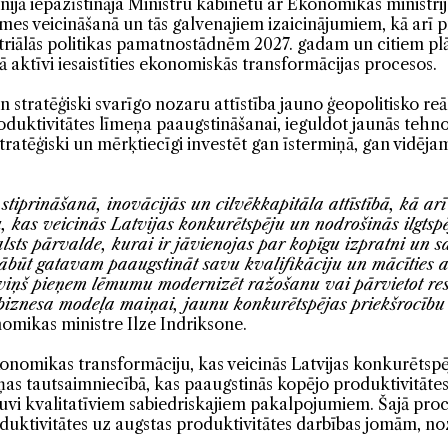
nijā iepazīstināja Ministru kabinetu ar Ekonomikas ministri
s veicināšanā un tās galvenajiem izaicinājumiem, kā arī pri
dustriālās politikas pamatnostādnēm 2027. gadam un citiem 
ā aktīvi iesaistīties ekonomiskās transformācijas procesos.
 stratēģiski svarīgo nozaru attīstība jauno ģeopolitisko reāl
uktivitātes līmeņa paaugstināšanai, ieguldot jaunās tehnoloģi
ratēģiski un mērķtiecīgi investēt gan īstermiņā, gan vidēj
stiprināšanā, inovācijās un cilvēkkapitāla attīstībā, kā ar
kas veicinās Latvijas konkurētspēju un nodrošinās ilgtspē
lsts pārvalde, kurai ir jāvienojas par kopīgu izpratni un
 jābūt gatavam paaugstināt savu kvalifikāciju un mācīties a
ņš pieņem lēmumu modernizēt ražošanu vai pārvietot resurs
iznesa modeļa maiņai, jaunu konkurētspējas priekšrocību 
omikas ministre Ilze Indriksone.
onomikas transformāciju, kas veicinās Latvijas konkurētspēj
as tautsaimniecībā, kas paaugstinās kopējo produktivitātes 
kļuvi kvalitatīviem sabiedriskajiem pakalpojumiem. Šajā proc
duktivitātes uz augstas produktivitātes darbības jomām, n