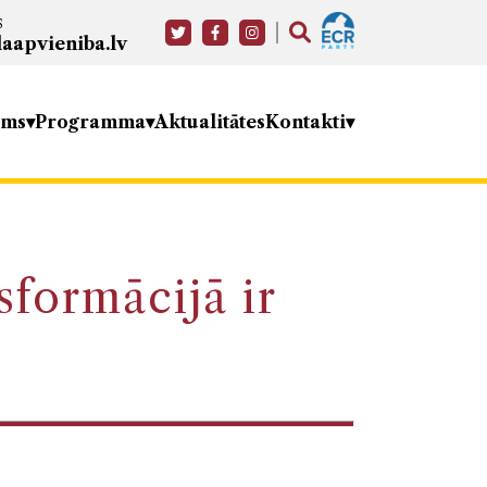
s
aapvieniba.lv
ums
Programma
Aktualitātes
Kontakti
sformācijā ir