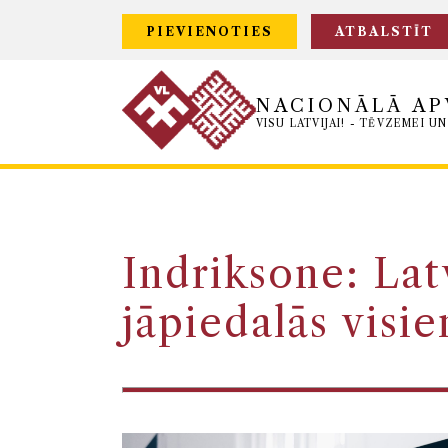
PIEVIENOTIES
ATBALSTĪT
NACIONĀLĀ AP
VISU LATVIJAI! - TĒVZEMEI UN
Indriksone: Lat
jāpiedalās visi