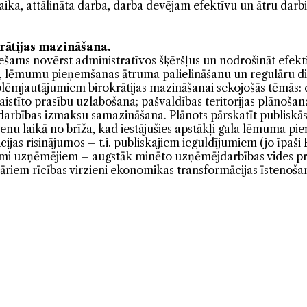
ika, attālināta darba, darba devējam efektīvu un ātru darbi
rātijas mazināšana.
iešams novērst administratīvos šķēršļus un nodrošināt efe
u, lēmumu pieņemšanas ātruma palielināšanu un regulāru d
blēmjautājumiem birokrātijas mazināšanai sekojošās tēmās:
aistīto prasību uzlabošana; pašvaldības teritorijas plānoša
rbības izmaksu samazināšana. Plānots pārskatīt publiskās
u laikā no brīža, kad iestājušies apstākļi gala lēmuma pie
ijas risinājumos – t.i. publiskajiem ieguldījumiem (jo īpaši 
vumi uzņēmējiem – augstāk minēto uzņēmējdarbības vides pr
āriem rīcības virzieni ekonomikas transformācijas īstenošan