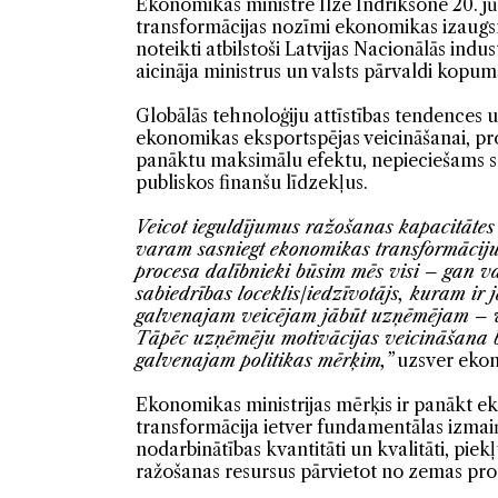
Ekonomikas ministre Ilze Indriksone 20. jū
transformācijas nozīmi ekonomikas izaugsme
noteikti atbilstoši Latvijas Nacionālās in
aicināja ministrus un valsts pārvaldi kopum
Globālās tehnoloģiju attīstības tendences un
ekonomikas eksportspējas veicināšanai, prod
panāktu maksimālu efektu, nepieciešams st
publiskos finanšu līdzekļus.
Veicot ieguldījumus ražošanas kapacitātes 
varam sasniegt ekonomikas transformāciju, 
procesa dalībnieki būsim mēs visi – gan va
sabiedrības loceklis/iedzīvotājs, kuram ir
galvenajam veicējam jābūt uzņēmējam – vi
Tāpēc uzņēmēju motivācijas veicināšana b
galvenajam politikas mērķim,”
uzsver ekon
Ekonomikas ministrijas mērķis ir panākt ek
transformācija ietver fundamentālas izmaiņ
nodarbinātības kvantitāti un kvalitāti, pie
ražošanas resursus pārvietot no zemas pro