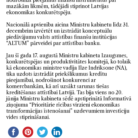
nodrošināt pieejamus finanšu instrumentus par
mazākām likmēm, tādējādi stiprinot Latvijas
ekonomikas konkurētspēju.
Nacionālā apvienība aicina Ministru kabinetu līdz 31.
decembrim izvērtēt un izstrādāt konceptuālu
piedāvājumu valsts attīstības finanšu institūcijas
“ALTUM” pārveidei par attīstības banku.
Jau šī gada 17. augustā Ministru kabineta Izaugsmes,
konkurētspējas un produktivitātes komitejā, ko tolaik
kā ekonomikas ministre vadīja Ilze Indriksone (NA),
tika uzdots izstrādāt priekšlikumus kredītu
pieejamībai, nodrošinot konkurenci ar
komercbankām, kā arī uzsākt sarunas tiešas
kreditēšanas attīstībai Latvijā. Tas bija viens no 20.
jūnija Ministru kabineta sēdē apstiprinātā Informatīvā
ziņojuma “Prioritārie rīcības virzieni ekonomikas
transformācijas īstenošanai” uzdevumiem investīciju
vides stiprināšanai.