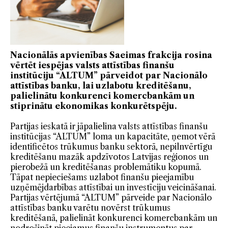
Nacionālās apvienības Saeimas frakcija rosina
vērtēt iespējas valsts attīstības finanšu
institūciju “ALTUM” pārveidot par Nacionālo
attīstības banku, lai uzlabotu kreditēšanu,
palielinātu konkurenci komercbankām un
stiprinātu ekonomikas konkurētspēju.
Partijas ieskatā ir jāpalielina valsts attīstības finanšu
institūcijas “ALTUM” loma un kapacitāte, ņemot vērā
identificētos trūkumus banku sektorā, nepilnvērtīgu
kreditēšanu mazāk apdzīvotos Latvijas reģionos un
pierobežā un kreditēšanas problemātiku kopumā.
Tāpat nepieciešams uzlabot finanšu pieejamību
uzņēmējdarbības attīstībai un investīciju veicināšanai.
Partijas vērtējumā “ALTUM” pārveide par Nacionālo
attīstības banku varētu novērst trūkumus
kreditēšanā, palielināt konkurenci komercbankām un