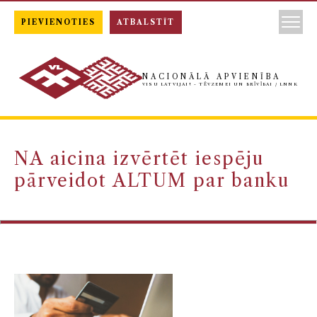
PIEVIENOTIES
ATBALSTĪT
NACIONĀLĀ APVIENĪBA
VISU LATVIJAI! - TĒVZEMEI UN BRĪVĪBAI / LNNK
NA aicina izvērtēt iespēju
pārveidot ALTUM par banku