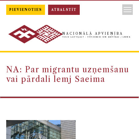
PIEVIENOTIES
ATBALSTĪT
NACIONĀLĀ APVIENĪBA
VISU LATVIJAI! - TĒVZEMEI UN BRĪVĪBAI / LNNK
NA: Par migrantu uzņemšanu
vai pārdali lemj Saeima