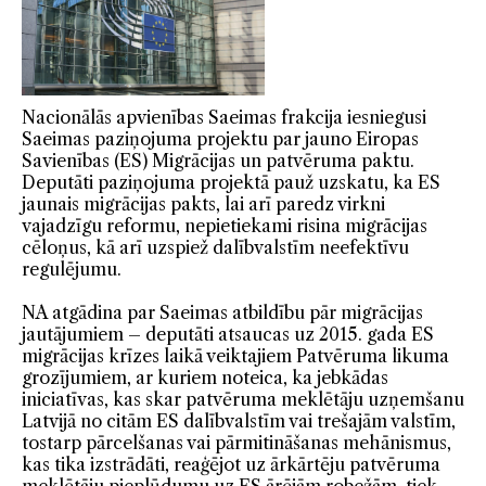
Nacionālās apvienības Saeimas frakcija iesniegusi
Saeimas paziņojuma projektu par jauno Eiropas
Savienības (ES) Migrācijas un patvēruma paktu.
Deputāti paziņojuma projektā pauž uzskatu, ka ES
jaunais migrācijas pakts, lai arī paredz virkni
vajadzīgu reformu, nepietiekami risina migrācijas
cēloņus, kā arī uzspiež dalībvalstīm neefektīvu
regulējumu.
NA atgādina par Saeimas atbildību pār migrācijas
jautājumiem – deputāti atsaucas uz 2015. gada ES
migrācijas krīzes laikā veiktajiem Patvēruma likuma
grozījumiem, ar kuriem noteica, ka jebkādas
iniciatīvas, kas skar patvēruma meklētāju uzņemšanu
Latvijā no citām ES dalībvalstīm vai trešajām valstīm,
tostarp pārcelšanas vai pārmitināšanas mehānismus,
kas tika izstrādāti, reaģējot uz ārkārtēju patvēruma