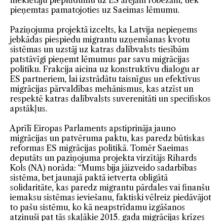
meklētāju pieplūdumu uz ES ārējām robežām, tiek
pieņemtas pamatojoties uz Saeimas lēmumu.
Paziņojuma projektā izcelts, ka Latvija nepieņems
jebkādas piespiedu migrantu uzņemšanas kvotu
sistēmas un uzstāj uz katras dalībvalsts tiesībām
patstāvīgi pieņemt lēmumus par savu migrācijas
politiku. Frakcija aicina uz konstruktīvu dialogu ar
ES partneriem, lai izstrādātu taisnīgus un efektīvus
migrācijas pārvaldības mehānismus, kas atzīst un
respektē katras dalībvalsts suverenitāti un specifiskos
apstākļus.
Aprīlī Eiropas Parlaments apstiprināja jauno
migrācijas un patvēruma paktu, kas paredz būtiskas
reformas ES migrācijas politikā. Tomēr Saeimas
deputāts un paziņojuma projekta virzītājs Rihards
Kols (NA) norāda: “Mums bija jāizveido sadarbības
sistēma, bet jaunajā paktā ietverta obligātā
solidaritāte, kas paredz migrantu pārdales vai finanšu
iemaksu sistēmas ieviešanu, faktiski vēlreiz piedāvājot
to pašu sistēmu, ko kā neapstrīdamu izgāšanos
atzinuši pat tās skaļākie 2015. gada migrācijas krīzes