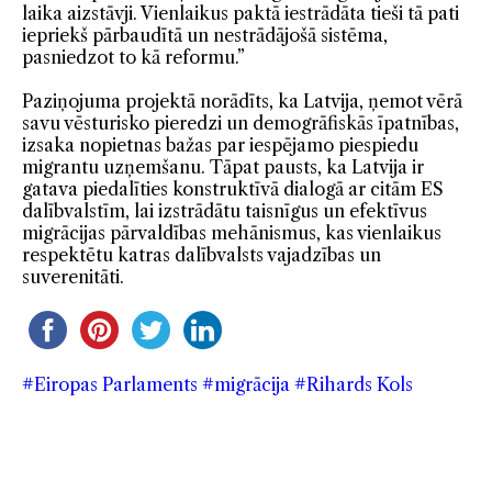
laika aizstāvji. Vienlaikus paktā iestrādāta tieši tā pati
iepriekš pārbaudītā un nestrādājošā sistēma,
pasniedzot to kā reformu.”
Paziņojuma projektā norādīts, ka Latvija, ņemot vērā
savu vēsturisko pieredzi un demogrāfiskās īpatnības,
izsaka nopietnas bažas par iespējamo piespiedu
migrantu uzņemšanu. Tāpat pausts, ka Latvija ir
gatava piedalīties konstruktīvā dialogā ar citām ES
dalībvalstīm, lai izstrādātu taisnīgus un efektīvus
migrācijas pārvaldības mehānismus, kas vienlaikus
respektētu katras dalībvalsts vajadzības un
suverenitāti.
#Eiropas Parlaments
#migrācija
#Rihards Kols