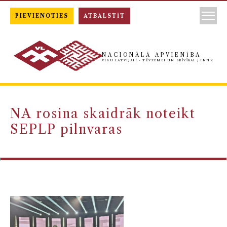
PIEVIENOTIES
ATBALSTĪT
NACIONĀLĀ APVIENĪBA
VISU LATVIJAI! - TĒVZEMEI UN BRĪVĪBAI / LNNK
NA rosina skaidrāk noteikt
SEPLP pilnvaras