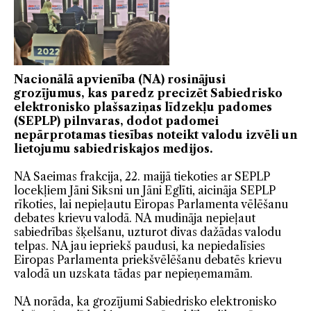
Nacionālā apvienība (NA) rosinājusi
grozījumus, kas paredz precizēt Sabiedrisko
elektronisko plašsaziņas līdzekļu padomes
(SEPLP) pilnvaras, dodot padomei
nepārprotamas tiesības noteikt valodu izvēli un
lietojumu sabiedriskajos medijos.
NA Saeimas frakcija, 22. maijā tiekoties ar SEPLP
locekļiem Jāni Siksni un Jāni Eglīti, aicināja SEPLP
rīkoties, lai nepieļautu Eiropas Parlamenta vēlēšanu
debates krievu valodā. NA mudināja nepieļaut
sabiedrības šķelšanu, uzturot divas dažādas valodu
telpas. NA jau iepriekš paudusi, ka nepiedalīsies
Eiropas Parlamenta priekšvēlēšanu debatēs krievu
valodā un uzskata tādas par nepieņemamām.
NA norāda, ka grozījumi Sabiedrisko elektronisko