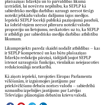
plašsaziņas līdzekļu un to pārvaldības likumā
izstrādāti, lai novērstu nepilnību, ka SEPLP kā
sabiedrisko mediju darbības uzraugs neesot tiesīgs
noteikt jebkādu valodas dalījumu šajos medijos.
Iepriekš SEPLP locekļi publiskā paziņojumā pauduši,
ka šobrīd viņiem neesot pilnvaru noteikt valodu
proporciju un lietojumu, neskatoties uz to, ka SEPLP
ir atbildīgs par sabiedrisko mediju darbības atbilstību
likumam.
Likumprojekts paredz skaidri nodalīt atbildības – kas
ir SEPLP kompetencē un kas būtu plašsaziņas
līdzekļu redakciju pārziņā, tādējādi ļaujot SEPLP
īstenot uzraugošās funkcijas, vienlaikus neiejaucoties
redakcionālajā neatkarībā.
Kā ziņots iepriekš, tuvojoties Eiropas Parlamenta
vēlēšanām, ir izgaismojies jautājums par
priekšvēlēšanu debašu norises valodu – sabiedrībā
uzmanību izpelnījies jautājums par Latvijas
Televīzijas plānotajām debatēm krievu valodā.