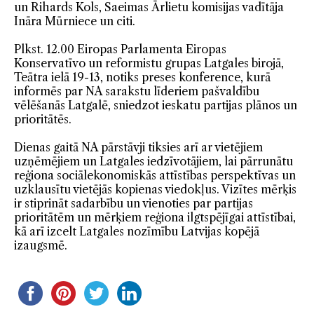
un Rihards Kols, Saeimas Ārlietu komisijas vadītāja
Ināra Mūrniece un citi.
Plkst. 12.00 Eiropas Parlamenta Eiropas
Konservatīvo un reformistu grupas Latgales birojā,
Teātra ielā 19-13, notiks preses konference, kurā
informēs par NA sarakstu līderiem pašvaldību
vēlēšanās Latgalē, sniedzot ieskatu partijas plānos un
prioritātēs.
Dienas gaitā NA pārstāvji tiksies arī ar vietējiem
uzņēmējiem un Latgales iedzīvotājiem, lai pārrunātu
reģiona sociālekonomiskās attīstības perspektīvas un
uzklausītu vietējās kopienas viedokļus. Vizītes mērķis
ir stiprināt sadarbību un vienoties par partijas
prioritātēm un mērķiem reģiona ilgtspējīgai attīstībai,
kā arī izcelt Latgales nozīmību Latvijas kopējā
izaugsmē.