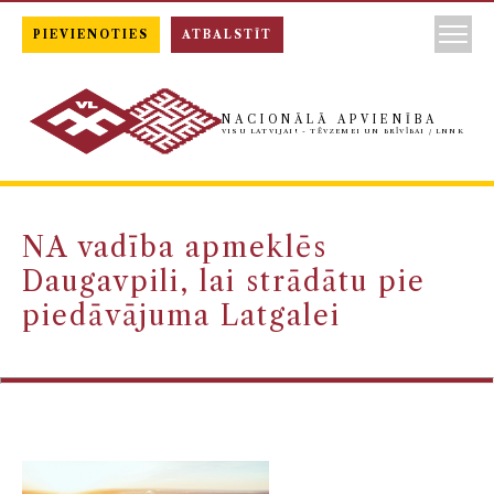
PIEVIENOTIES
ATBALSTĪT
NACIONĀLĀ APVIENĪBA
VISU LATVIJAI! - TĒVZEMEI UN BRĪVĪBAI / LNNK
NA vadība apmeklēs
Daugavpili, lai strādātu pie
piedāvājuma Latgalei