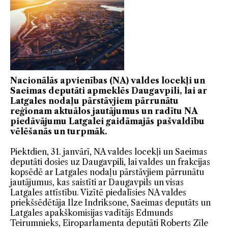
Nacionālās apvienības (NA) valdes locekļi un
Saeimas deputāti apmeklēs Daugavpili, lai ar
Latgales nodaļu pārstāvjiem pārrunātu
reģionam aktuālos jautājumus un radītu NA
piedāvājumu Latgalei gaidāmajās pašvaldību
vēlēšanās un turpmāk.
Piektdien, 31. janvārī, NA valdes locekļi un Saeimas
deputāti dosies uz Daugavpili, lai valdes un frakcijas
kopsēdē ar Latgales nodaļu pārstāvjiem pārrunātu
jautājumus, kas saistīti ar Daugavpils un visas
Latgales attīstību. Vizītē piedalīsies NA valdes
priekšsēdētāja Ilze Indriksone, Saeimas deputāts un
Latgales apakškomisijas vadītājs Edmunds
Teirumnieks, Eiroparlamenta deputāti Roberts Zīle