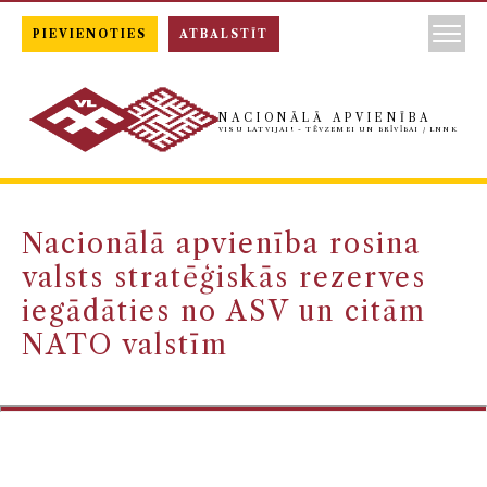
PIEVIENOTIES
ATBALSTĪT
NACIONĀLĀ APVIENĪBA
VISU LATVIJAI! - TĒVZEMEI UN BRĪVĪBAI / LNNK
Nacionālā apvienība rosina
valsts stratēģiskās rezerves
iegādāties no ASV un citām
NATO valstīm