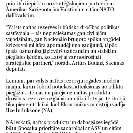
prioritāri iepirktu no stratēģiskajiem partneriem –
Amerikas Savienotajām Valstīm un citām NATO
dalībvalstīm.
“Valsts naftas rezerves ir būtiska drošības politikas
sastāvdaļa – tās nepieciešamas gan civilajām
vajadzībām, gan Nacionālo bruņoto spēku apgādei
krīzes vai militāra apdraudējuma gadījumā, tāpēc
īpaša uzmanība jāpievērš uzticamām un stabilām
piegādes ķēdēm, ko Latvijai var nodrošināt
stratēģiskie partneri,” norāda Artūrs Butāns, Saeimas
deputāts.
Lēmums par valsts naftas rezervju iegādes modeļa
maiņu, kā arī šobrīd notiekošā atteikšanās no atlikto
piegāžu sistēmas un pāreja uz naftas produktu
drošības rezerves uzglabāšanu tikai Latvijas teritorijā
tika pieņemts laikā, kad Ekonomikas ministriju vadīja
Ilze Indriksone (NA).
NA ieskatā, naftas produktu un dabasgāzes iegādē
būtu jānosaka prioritāte sadarbībai ar ASV un citām