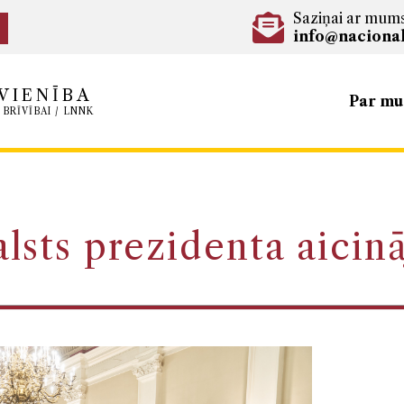
Saziņai ar mum
info@nacional
VIENĪBA
Par m
 BRĪVĪBAI / LNNK
lsts prezidenta aici