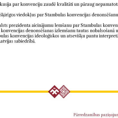
skusija par konvenciju zaudē kvalitāti un pāraug nepamat
atšķirīgos viedokļus par Stambulas konvencijas denonsēšanu
Valsts prezidenta aicinājumu lemšanu par Stambulas konven
t konvencijas denonsēšanas izlemšanu tautas nobalsošanā un
ulas konvencijas ideoloģiskos un atsevišķu pantu interpretā
atvijas sabiedrībā.
Pārredzamības paziņoju