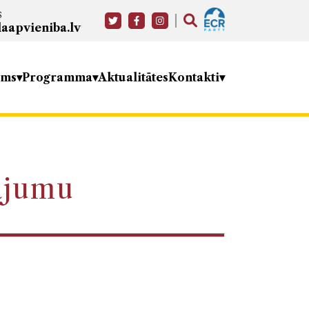
s
aapvieniba.lv
ums
Programma
Aktualitātes
Kontakti
nājumu