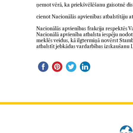
ņemot vērā, ka priekšvēlēšanu gaisotnē di
cienot Nacionālās apvienības atbalstītāju 
Nacionālās apvienības frakcija respektēs 
Nacionālā apvienība atbalsta iespēju nodo
meklēs veidus, kā ilgtermiņā novērst Stamb
atbalstīt jebkādas vardarbības izskaušanu L