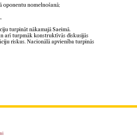
otā oponentu nomelnošanā;
,
ciju turpināt nākamajā Saeimā.
 arī turpmāk konstruktīvās diskusijās
ciju riskus. Nacionālā apvienība turpinās
mi