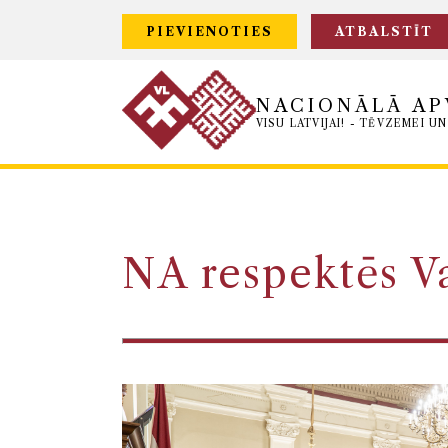
PIEVIENOTIES
ATBALSTĪT
NACIONĀLĀ AP
VISU LATVIJAI! - TĒVZEMEI UN
NA respektēs Va