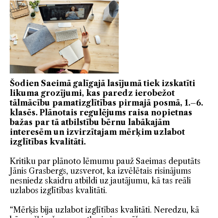
Šodien Saeimā galīgajā lasījumā tiek izskatīti
likuma grozījumi, kas paredz ierobežot
tālmācību pamatizglītības pirmajā posmā, 1.–6.
klasēs. Plānotais regulējums raisa nopietnas
bažas par tā atbilstību bērnu labākajām
interesēm un izvirzītajam mērķim uzlabot
izglītības kvalitāti.
Kritiku par plānoto lēmumu pauž Saeimas deputāts
Jānis Grasbergs, uzsverot, ka izvēlētais risinājums
nesniedz skaidru atbildi uz jautājumu, kā tas reāli
uzlabos izglītības kvalitāti.
“Mērķis bija uzlabot izglītības kvalitāti. Neredzu, kā