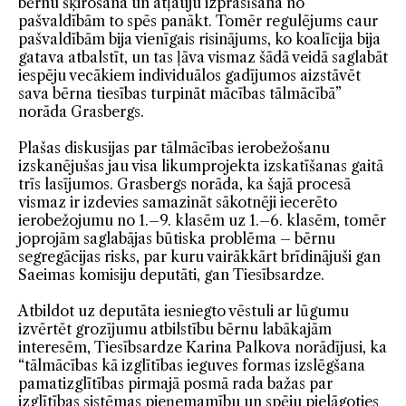
bērnu šķirošana un atļauju izprasīšana no
pašvaldībām to spēs panākt. Tomēr regulējums caur
pašvaldībām bija vienīgais risinājums, ko koalīcija bija
gatava atbalstīt, un tas ļāva vismaz šādā veidā saglabāt
iespēju vecākiem individuālos gadījumos aizstāvēt
sava bērna tiesības turpināt mācības tālmācībā”
norāda Grasbergs.
Plašas diskusijas par tālmācības ierobežošanu
izskanējušas jau visa likumprojekta izskatīšanas gaitā
trīs lasījumos. Grasbergs norāda, ka šajā procesā
vismaz ir izdevies samazināt sākotnēji iecerēto
ierobežojumu no 1.–9. klasēm uz 1.–6. klasēm, tomēr
joprojām saglabājas būtiska problēma – bērnu
segregācijas risks, par kuru vairākkārt brīdinājuši gan
Saeimas komisiju deputāti, gan Tiesībsardze.
Atbildot uz deputāta iesniegto vēstuli ar lūgumu
izvērtēt grozījumu atbilstību bērnu labākajām
interesēm, Tiesībsardze Karina Palkova norādījusi, ka
“tālmācības kā izglītības ieguves formas izslēgšana
pamatizglītības pirmajā posmā rada bažas par
izglītības sistēmas pieņemamību un spēju pielāgoties