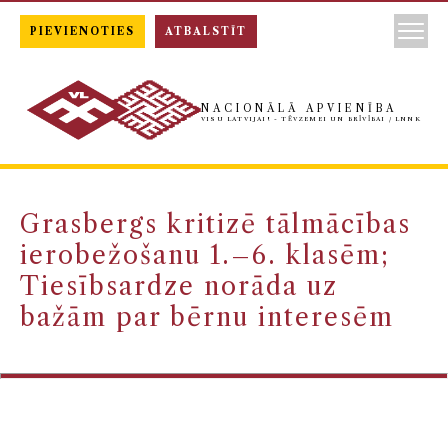
PIEVIENOTIES
ATBALSTĪT
NACIONĀLĀ APVIENĪBA
VISU LATVIJAI! - TĒVZEMEI UN BRĪVĪBAI / LNNK
Grasbergs kritizē tālmācības
ierobežošanu 1.–6. klasēm;
Tiesībsardze norāda uz
bažām par bērnu interesēm