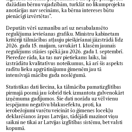
dažādām bērnu vajadzībām, turklāt no likumprojekta
anotācijas nav secināms, ka bērna intereses būtu
pienācīgi izvērtētas”.
Deputāts vērš uzmanību arī uz nesabalansēto
regulējuma ieviešanas grafiku. Ministru kabinetam
kritēriji tālmācības atļauju piešķiršanai jāizstrādā līdz
2026. gada 15. maijam, savukārt 1. klasēm jaunais
regulējums stāsies spēkā jau 2026. gada 1. septembrī.
Pieredze rāda, ka tas nav pietiekams laiks, lai
izstrādātu kvalitatīvus noteikumus, kā arī šis aspekts
radītu lieku apgrūtinājumu ģimenēm jau tā
intensīvajā mācību gada noslēgumā.
Statistikas dati liecina, ka tālmācība pamatizglītības
pirmajā posmā jau šobrīd tiek izmantota galvenokārt
izņēmuma gadījumos. Šie dati norāda uz vēl vienu
iespējamu negatīvu blakusefektu, proti, ka
ierobežojumi varētu veicināt šo ģimenes locekļu
deklarēšanos ārpus Latvijas, tādējādi mazinot viņu
saikni ne tikai ar Latvijas izglītības sistēmu, bet valsti
kopumā.