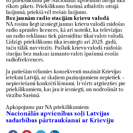
šo priekšlikumu pie Nacionālās apvienības biroja tika
rīkots pikets. Priekšlikums Saeimā atbalstīts otrajā
lasījumā; priekšā vēl trešais lasījums.
Bez jaunām radio stacijām krievu valodā
NA rosina liegt izsniegt jaunas krievu valodā raidošas
radio apraides licences, kā arī noteikt, ka televīzijas
un radio reklāmas tiek pārraidītas tikai valsts valodā.
Līdzīgs priekšlikums tika iesniegts arī 2025. gadā,
taču tālāk nav virzīts. Pašlaik krievu valodā raidošās
stacijas bez maksas izmanto valsts īpašumā esošās
radiofrekvences.
Ja patiešām vēlamies konsekventi mazināt Krievijas
ietekmi Latvijā, ar skaļiem paziņojumiem nepietiek –
nepieciešami konkrēti lēmumi. Ir vērts atgriezties pie
priekšlikumiem, kas jau ir iesniegti, un nodrošināt to
virzību Saeimā.
Apkopojums par NA priekšlikumiem:
Nacionālās apvienības soļi Latvijas
sadarbības pārtraukšanai ar Krieviju