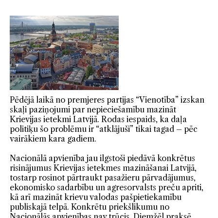
Pēdējā laikā no premjeres partijas “Vienotība” izskan
skaļi paziņojumi par nepieciešamību mazināt
Krievijas ietekmi Latvijā. Rodas iespaids, ka daļa
politiķu šo problēmu ir “atklājuši” tikai tagad – pēc
vairākiem kara gadiem.
Nacionālā apvienība jau ilgstoši piedāvā konkrētus
risinājumus Krievijas ietekmes mazināšanai Latvijā,
tostarp rosinot pārtraukt pasažieru pārvadājumus,
ekonomisko sadarbību un agresorvalsts preču apriti,
kā arī mazināt krievu valodas pašpietiekamību
publiskajā telpā. Konkrētu priekšlikumu no
Nacionālās apvienības nav trūcis. Diemžēl praksē