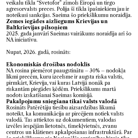
veikalu tīkla “Svetofor” zīmols Eiropā un tirgo
agresorvalsts preces. Polija šī tīkla īpašniekiem jau ir
noteikusi sankcijas. Saeima šo priekšlikumu noraidīja.
Zemes iegādes aizliegums Krievijas un
Baltkrievijas pilsoņiem
2025. gada janvārī Saeimas vairākums noraidīja arī šo
NA iniciatīvu.
Nupat, 2026. gadā, rosināts:
Ekonomiskās drošības nodoklis
NA rosina piemērot paaugstinātu – 30% – nodokļa
likmi precēm, kuru izcelsme ir augsta riska valstis,
pirmkārt, Krievija, vai kuras Latvijā nonāk pa
riskantām piegādes ķēdēm. Priekšlikums martā
nodots izskatīšanai Saeimas komisijā.
Pakalpojumu sniegšana tikai valsts valodā
Rosināts Patērētāju tiesību aizsardzības likumā
noteikt, ka komunikācija ar pircējiem notiek valsts
valodā. Tas attiektos uz dokumentiem, valodas
izvēles iespējām lietotnēs, tīmekļvietnēs, zvanu
centros un klātienes apkalpošanas infrastruktūrā. Par