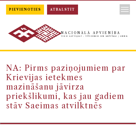
PIEVIENOTIES
ATBALSTĪT
NACIONĀLĀ APVIENĪBA
VISU LATVIJAI! - TĒVZEMEI UN BRĪVĪBAI / LNNK
NA: Pirms paziņojumiem par
Krievijas ietekmes
mazināšanu jāvirza
priekšlikumi, kas jau gadiem
stāv Saeimas atvilktnēs