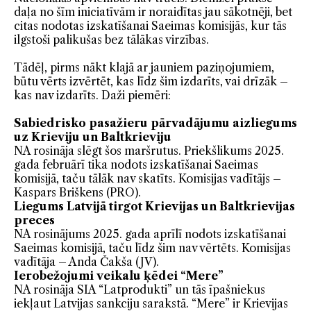
daļa no šīm iniciatīvām ir noraidītas jau sākotnēji, bet
citas nodotas izskatīšanai Saeimas komisijās, kur tās
ilgstoši palikušas bez tālākas virzības.
Tādēļ, pirms nākt klajā ar jauniem paziņojumiem,
būtu vērts izvērtēt, kas līdz šim izdarīts, vai drīzāk –
kas nav izdarīts. Daži piemēri:
Sabiedrisko pasažieru pārvadājumu aizliegums
uz Krieviju un Baltkrieviju
NA rosināja slēgt šos maršrutus. Priekšlikums 2025.
gada februārī tika nodots izskatīšanai Saeimas
komisijā, taču tālāk nav skatīts. Komisijas vadītājs –
Kaspars Briškens (PRO).
Liegums Latvijā tirgot Krievijas un Baltkrievijas
preces
NA rosinājums 2025. gada aprīlī nodots izskatīšanai
Saeimas komisijā, taču līdz šim nav vērtēts. Komisijas
vadītāja – Anda Čakša (JV).
Ierobežojumi veikalu ķēdei “Mere”
NA rosināja SIA “Latprodukti” un tās īpašniekus
iekļaut Latvijas sankciju sarakstā. “Mere” ir Krievijas