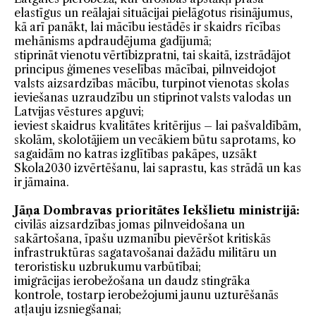
elastīgus un reālajai situācijai pielāgotus risinājumus,
kā arī panākt, lai mācību iestādēs ir skaidrs rīcības
mehānisms apdraudējuma gadījumā;
stiprināt vienotu vērtībizpratni, tai skaitā, izstrādājot
principus ģimenes veselības mācībai, pilnveidojot
valsts aizsardzības mācību, turpinot vienotas skolas
ieviešanas uzraudzību un stiprinot valsts valodas un
Latvijas vēstures apguvi;
ieviest skaidrus kvalitātes kritērijus – lai pašvaldībām,
skolām, skolotājiem un vecākiem būtu saprotams, ko
sagaidām no katras izglītības pakāpes, uzsākt
Skola2030 izvērtēšanu, lai saprastu, kas strādā un kas
ir jāmaina.
Jāņa Dombravas prioritātes Iekšlietu ministrijā:
civilās aizsardzības jomas pilnveidošana un
sakārtošana, īpašu uzmanību pievēršot kritiskās
infrastruktūras sagatavošanai dažādu militāru un
teroristisku uzbrukumu varbūtībai;
imigrācijas ierobežošana un daudz stingrāka
kontrole, tostarp ierobežojumi jaunu uzturēšanās
atļauju izsniegšanai;