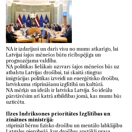
NA ir izdarījusi un darīs visu no mums atkarīgo, lai
Latvijai šajos mēnešos būtu rīcībspējīga un
prognozējama valdība.
NA politikas lielākais uzsvars šajos mēnešos būs uz
atbalstu Latvijas drošībai, tai skaitā stingras
imigrācijas politikas izveidi un enerģētisko drošību,
latviskuma stiprināšanu izglītībā un kultūrā.
NA mērķis un ideāls ir latviska Latvija. Šo ideālu
pārstāvēsim arī katrā atbildības jomā, kas mums būs
uzticēta.
Ilzes Indriksones prioritātes Izglītības un
zinātnes ministrijā:
stiprināt bērnu fizisko drošību un mentālo labklājību
Latgales pierobežā, kur drošības apstākļi prasa