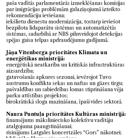
paša vadītās parlamentārās izmeklēšanas komisijas
par imigrācijas problēmām galaziņojumā izteikto
rekomendāciju ieviešana;
iekšlietu dienestu modernizācija, tostarp ieviešot
bezpilota lidaparātu sistēmas un automatizētās
sistēmas, sadarbībā ar NBS pilnveidojot detekcijas
spējas gaisa telpas apdraudējumu gadījumā.
Jāņa Vitenberga prioritātes Klimata un
enerģētikas ministrijā:
enerģētiskā neatkarība un kritiskās infrastruktūras
aizsardzība;
gatavošanās apkures sezonai, ievērojot Tuvo
austrumu konflikta sekas un naftas un gāzes tirgu;
pašvaldības un sabiedrības lomas stiprināšana vēja
parku attīstības projektos;
birokrātiskā sloga mazināšana, īpaši vides sektorā.
Naura Puntuļa prioritātes Kultūras ministrijā:
finansējums māksliniecisko kolektīvu vadītāju
atalgojuma paaugstināšanai;
risinājums Latgales koncertzāles “Gors” nākotnei;