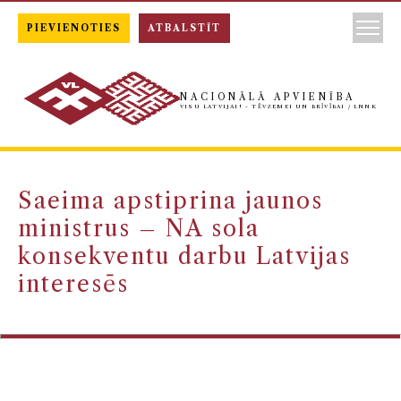
PIEVIENOTIES
ATBALSTĪT
NACIONĀLĀ APVIENĪBA
VISU LATVIJAI! - TĒVZEMEI UN BRĪVĪBAI / LNNK
Saeima apstiprina jaunos
ministrus – NA sola
konsekventu darbu Latvijas
interesēs