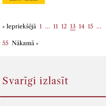
« Iepriekšējā
1
…
11
12
13
14
15
…
55
Nākamā »
Svarīgi izlasīt