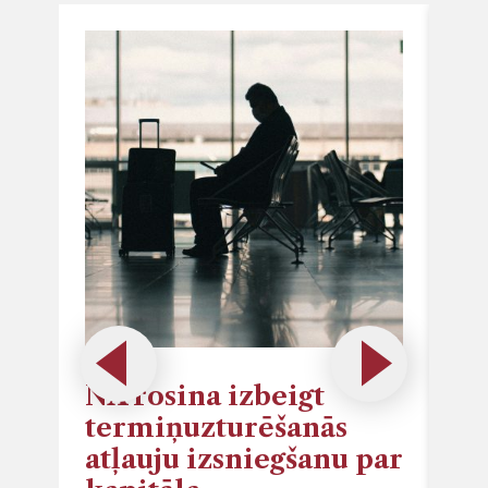
NA rosina izbeigt
NA
termiņuzturēšanās
vē
atļauju izsniegšanu par
lī