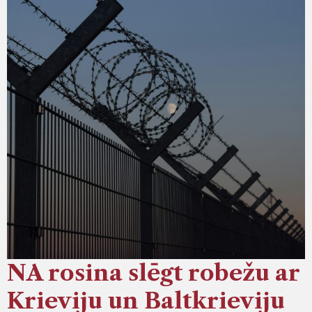
NA rosina slēgt robežu ar
Krieviju un Baltkrieviju