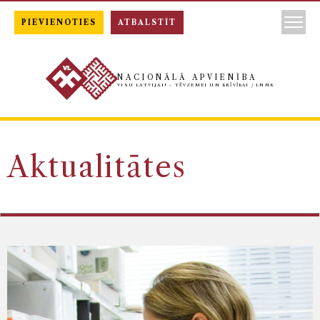
PIEVIENOTIES
ATBALSTĪT
NACIONĀLĀ APVIENĪBA
VISU LATVIJAI! - TĒVZEMEI UN BRĪVĪBAI / LNNK
Aktualitātes