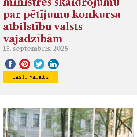
ministres skaidrojumu
par pētījumu konkursa
atbilstību valsts
vajadzībām
15. septembris, 2025
LASĪT VAIRĀK