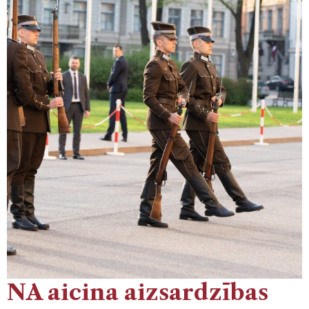
NA aicina aizsardzības