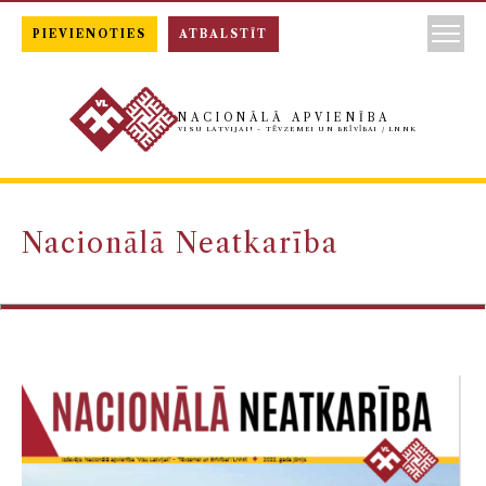
PIEVIENOTIES
ATBALSTĪT
NACIONĀLĀ APVIENĪBA
VISU LATVIJAI! - TĒVZEMEI UN BRĪVĪBAI / LNNK
Nacionālā Neatkarība