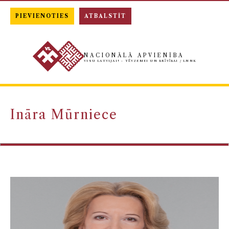
PIEVIENOTIES
ATBALSTĪT
NACIONĀLĀ APVIENĪBA
VISU LATVIJAI! - TĒVZEMEI UN BRĪVĪBAI / LNNK
Ināra Mūrniece