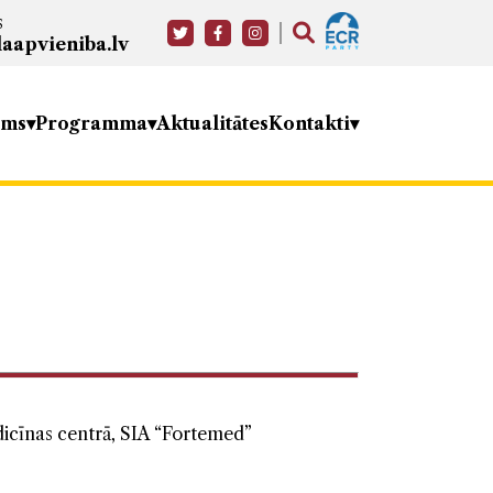
s
aapvieniba.lv
ums
Programma
Aktualitātes
Kontakti
dicīnas centrā, SIA “Fortemed”