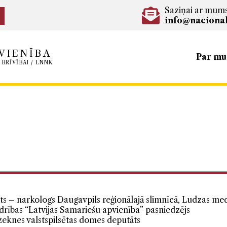
Saziņai ar mum
info@nacional
VIENĪBA
Par m
 BRĪVĪBAI / LNNK
ts – narkologs Daugavpils reģionālajā slimnīcā, Ludzas me
drības “Latvijas Samariešu apvienība” pasniedzējs
eknes valstspilsētas domes deputāts