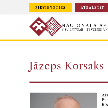
PIEVIENOTIES
ATBALSTĪT
NACIONĀLĀ AP
VISU LATVIJAI! - TĒVZEMEI UN
Jāzeps Korsaks
Ārs
Bie
Rēz