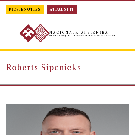
PIEVIENOTIES
ATBALSTĪT
NACIONĀLĀ APVIENĪBA
VISU LATVIJAI! - TĒVZEMEI UN BRĪVĪBAI / LNNK
Roberts Sipenieks