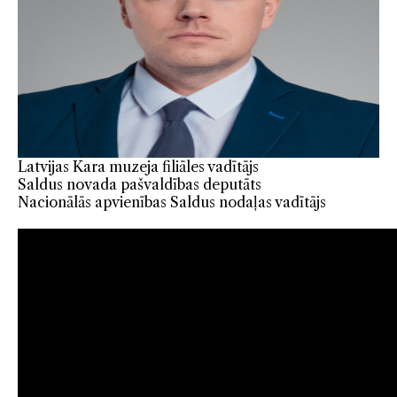
Latvijas Kara muzeja filiāles vadītājs
Saldus novada pašvaldības deputāts
Nacionālās apvienības Saldus nodaļas vadītājs