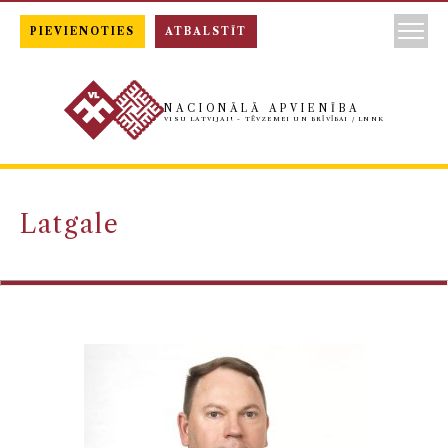
PIEVIENOTIES
ATBALSTĪT
NACIONĀLĀ APVIENĪBA
VISU LATVIJAI! - TĒVZEMEI UN BRĪVĪBAI / LNNK
Latgale