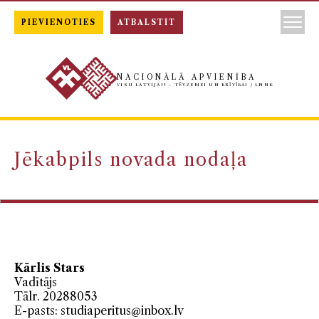
PIEVIENOTIES
ATBALSTĪT
NACIONĀLĀ APVIENĪBA
VISU LATVIJAI! - TĒVZEMEI UN BRĪVĪBAI / LNNK
Jēkabpils novada nodaļa
Kārlis Stars
Vadītājs
Tālr. 20288053
E-pasts:
studiaperitus@inbox.lv