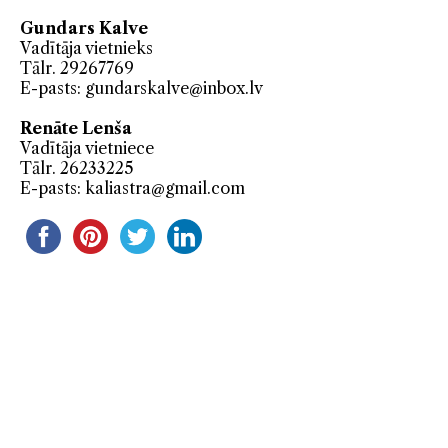
Gundars Kalve
Vadītāja vietnieks
Tālr. 29267769
E-pasts:
gundarskalve@inbox.lv
Renāte Lenša
Vadītāja vietniece
Tālr. 26233225
E-pasts:
kaliastra@gmail.com