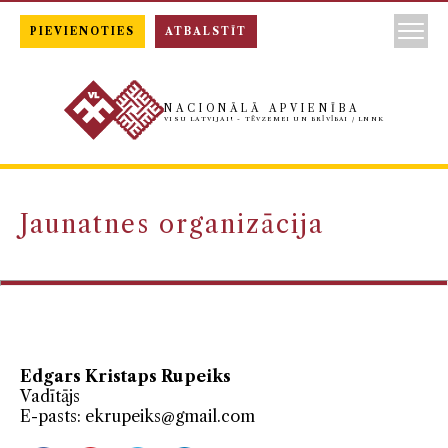
PIEVIENOTIES
ATBALSTĪT
NACIONĀLĀ APVIENĪBA
VISU LATVIJAI! - TĒVZEMEI UN BRĪVĪBAI / LNNK
Jaunatnes organizācija
Edgars Kristaps Rupeiks
Vadītājs
E-pasts:
ekrupeiks@gmail.com