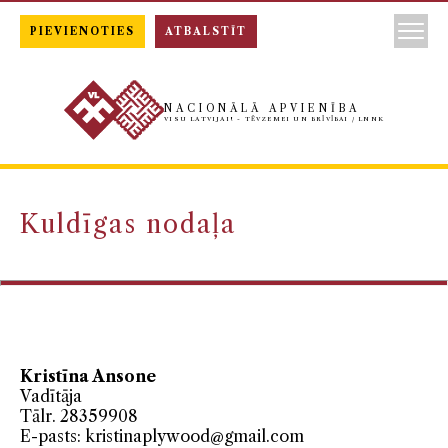
PIEVIENOTIES
ATBALSTĪT
NACIONĀLĀ APVIENĪBA
VISU LATVIJAI! - TĒVZEMEI UN BRĪVĪBAI / LNNK
Kuldīgas nodaļa
Kristīna Ansone
Vadītāja
Tālr. 28359908
E-pasts:
kristinaplywood@gmail.com