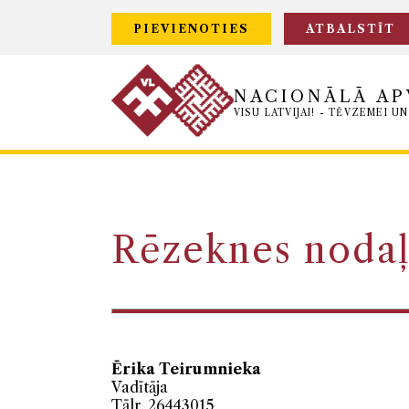
PIEVIENOTIES
ATBALSTĪT
NACIONĀLĀ AP
VISU LATVIJAI! - TĒVZEMEI UN
Rēzeknes noda
Ērika Teirumnieka
Vadītāja
Tālr. 26443015