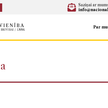
Saziņai ar mum
info@nacional
VIENĪBA
Par m
 BRĪVĪBAI / LNNK
ļa