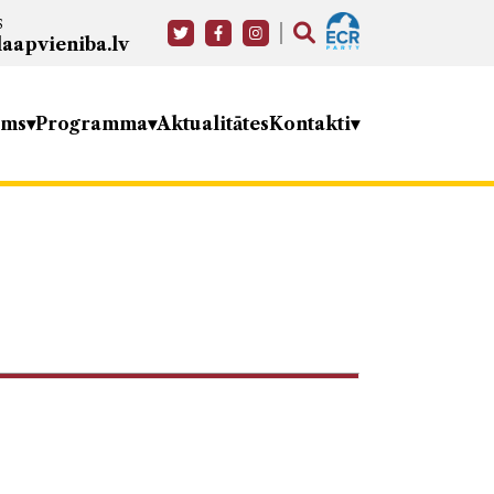
s
aapvieniba.lv
ums
Programma
Aktualitātes
Kontakti