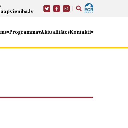
s
aapvieniba.lv
ums
Programma
Aktualitātes
Kontakti