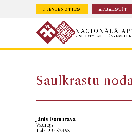
PIEVIENOTIES
ATBALSTĪT
NACIONĀLĀ AP
VISU LATVIJAI! - TĒVZEMEI UN
Saulkrastu nod
Jānis Dombrava
Vadītājs
Tālr. 29452463