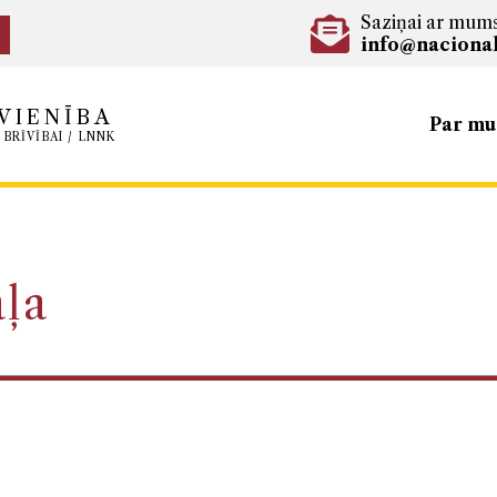
Saziņai ar mum
info@nacional
VIENĪBA
Par m
 BRĪVĪBAI / LNNK
aļa