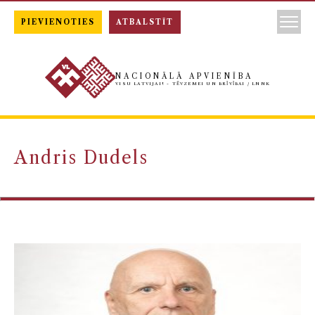
PIEVIENOTIES
ATBALSTĪT
NACIONĀLĀ APVIENĪBA
VISU LATVIJAI! - TĒVZEMEI UN BRĪVĪBAI / LNNK
Andris Dudels