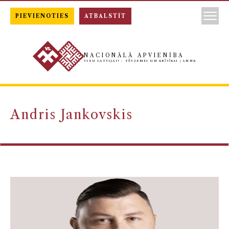
PIEVIENOTIES
ATBALSTĪT
NACIONĀLĀ APVIENĪBA
VISU LATVIJAI! - TĒVZEMEI UN BRĪVĪBAI / LNNK
Andris Jankovskis