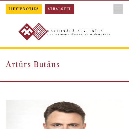
PIEVIENOTIES
ATBALSTĪT
NACIONĀLĀ APVIENĪBA
VISU LATVIJAI! - TĒVZEMEI UN BRĪVĪBAI / LNNK
Artūrs Butāns