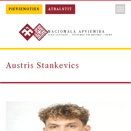
PIEVIENOTIES
ATBALSTĪT
NACIONĀLĀ APVIENĪBA
VISU LATVIJAI! - TĒVZEMEI UN BRĪVĪBAI / LNNK
Austris Stankevics