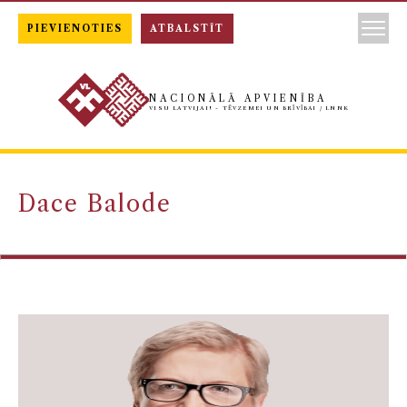
PIEVIENOTIES
ATBALSTĪT
NACIONĀLĀ APVIENĪBA
VISU LATVIJAI! - TĒVZEMEI UN BRĪVĪBAI / LNNK
Dace Balode