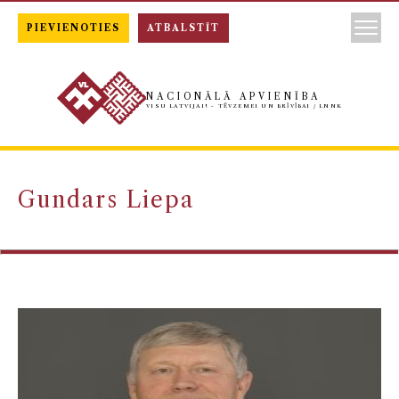
PIEVIENOTIES
ATBALSTĪT
NACIONĀLĀ APVIENĪBA
VISU LATVIJAI! - TĒVZEMEI UN BRĪVĪBAI / LNNK
Gundars Liepa