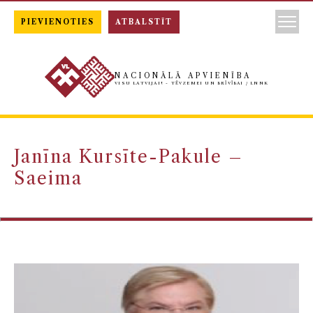
PIEVIENOTIES
ATBALSTĪT
NACIONĀLĀ APVIENĪBA
VISU LATVIJAI! - TĒVZEMEI UN BRĪVĪBAI / LNNK
Janīna Kursīte-Pakule –
Saeima