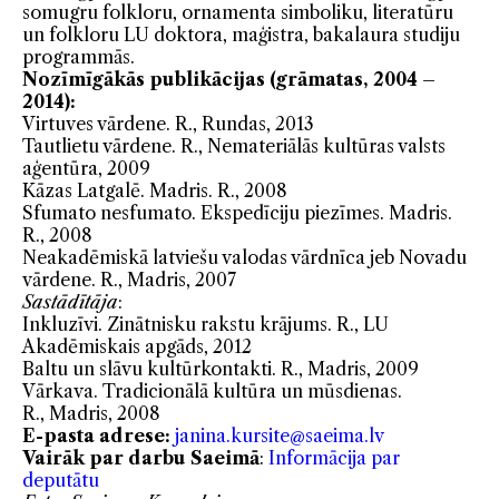
somugru folkloru, ornamenta simboliku, literatūru
un folkloru LU doktora, maģistra, bakalaura studiju
programmās.
Nozīmīgākās publikācijas (grāmatas, 2004 –
2014):
Virtuves vārdene. R., Rundas, 2013
Tautlietu vārdene. R., Nemateriālās kultūras valsts
aģentūra, 2009
Kāzas Latgalē. Madris. R., 2008
Sfumato nesfumato. Ekspedīciju piezīmes. Madris.
R., 2008
Neakadēmiskā latviešu valodas vārdnīca jeb Novadu
vārdene. R., Madris, 2007
Sastādītāja
:
Inkluzīvi. Zinātnisku rakstu krājums. R., LU
Akadēmiskais apgāds, 2012
Baltu un slāvu kultūrkontakti. R., Madris, 2009
Vārkava. Tradicionālā kultūra un mūsdienas.
R., Madris, 2008
E-pasta adrese:
janina.kursite@saeima.lv
Vairāk par darbu Saeimā
:
Informācija par
deputātu