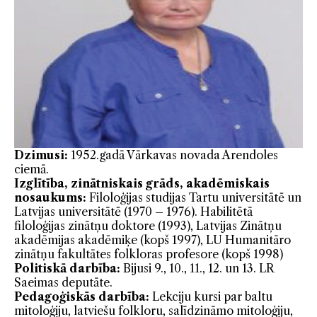
Dzimusi:
1952.gadā Vārkavas novada Arendoles
ciemā.
Izglītība, zinātniskais grāds, akadēmiskais
nosaukums:
Filoloģijas studijas Tartu universitātē un
Latvijas universitātē (1970 – 1976). Habilitētā
filoloģijas zinātņu doktore (1993), Latvijas Zinātņu
akadēmijas akadēmiķe (kopš 1997), LU Humanitāro
zinātņu fakultātes folkloras profesore (kopš 1998)
Politiskā darbība:
Bijusi 9., 10., 11., 12. un 13. LR
Saeimas deputāte.
Pedagoģiskās darbība:
Lekciju kursi par baltu
mitoloģiju, latviešu folkloru, salīdzināmo mitoloģiju,