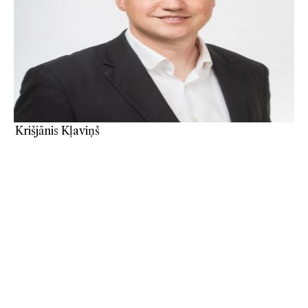
Krišjānis Kļaviņš