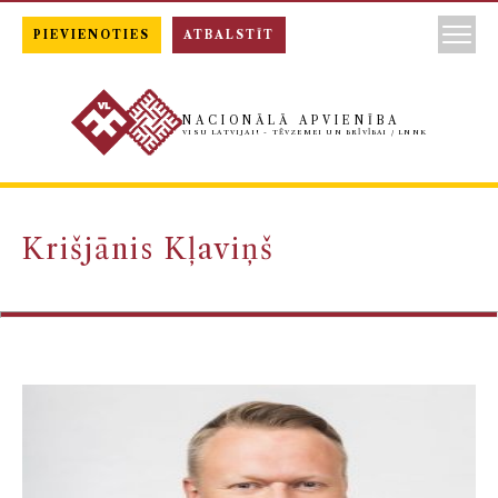
PIEVIENOTIES
ATBALSTĪT
NACIONĀLĀ APVIENĪBA
VISU LATVIJAI! - TĒVZEMEI UN BRĪVĪBAI / LNNK
Krišjānis Kļaviņš