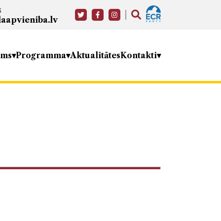
s
aapvieniba.lv
ums
Programma
Aktualitātes
Kontakti