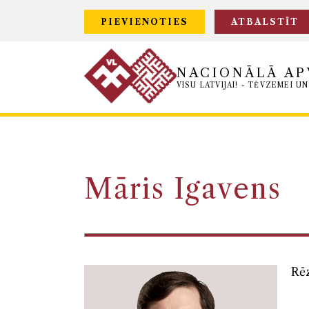
PIEVIENOTIES
ATBALSTĪT
NACIONĀLĀ AP
VISU LATVIJAI! - TĒVZEMEI UN
Māris Igavens
Rēz