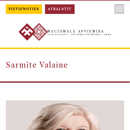
PIEVIENOTIES
ATBALSTĪT
NACIONĀLĀ APVIENĪBA
VISU LATVIJAI! - TĒVZEMEI UN BRĪVĪBAI / LNNK
Sarmīte Valaine