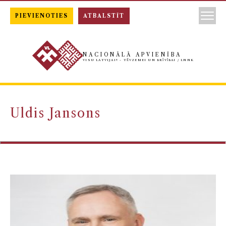
PIEVIENOTIES
ATBALSTĪT
NACIONĀLĀ APVIENĪBA
VISU LATVIJAI! - TĒVZEMEI UN BRĪVĪBAI / LNNK
Uldis Jansons