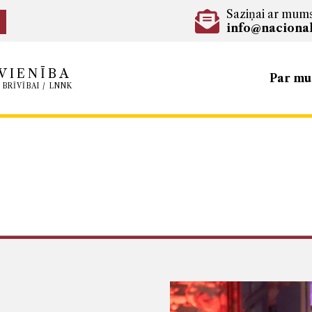
Saziņai ar mum
info@nacional
VIENĪBA
Par m
 BRĪVĪBAI / LNNK