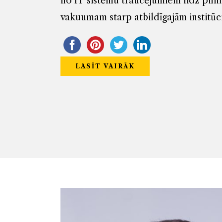
no IT sistēmu traucējumiem līdz piln
vakuumam starp atbildīgajām institūc
LASĪT VAIRĀK