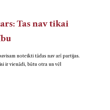
ars: Tas nav tikai
ību
avisam noteikti tādas nav arī partijas.
si ir vienādi, būtu otra un vēl