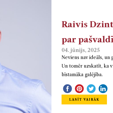
Raivis Dzint
par pašvald
04. jūnijs, 2025
Neviens nav ideāls, un p
Un tomēr uzskatīt, ka vi
bīstamāka galējība.
LASĪT VAIRĀK