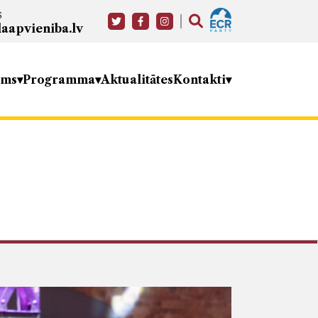
s
aapvieniba.lv
ums
Programma
Aktualitātes
Kontakti