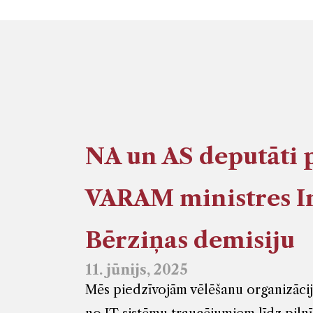
NA un AS deputāti 
VARAM ministres I
Bērziņas demisiju
11. jūnijs, 2025
Mēs piedzīvojām vēlēšanu organizāci