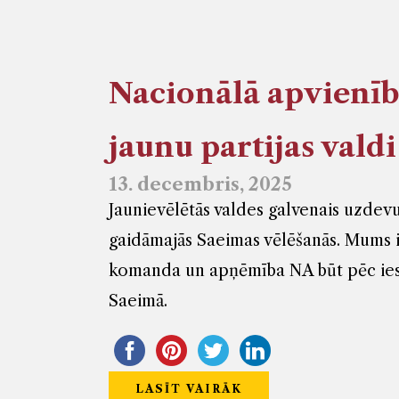
Nacionālā apvienība
jaunu partijas valdi
13. decembris, 2025
Jaunievēlētās valdes galvenais uzdevu
gaidāmajās Saeimas vēlēšanās. Mums ir 
komanda un apņēmība NA būt pēc iesp
Saeimā.
LASĪT VAIRĀK