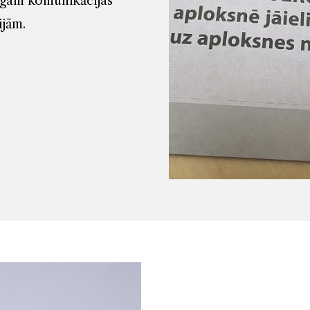
īgam komunikācijas
ijām.