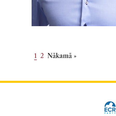
1
2
Nākamā »