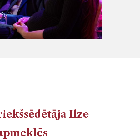
iekšsēdētāja Ilze
 apmeklēs