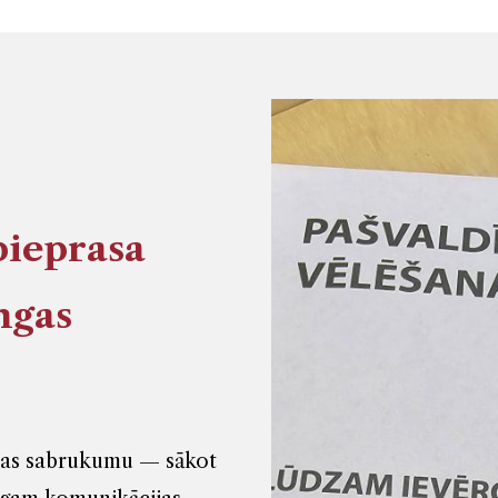
pieprasa
ngas
jas sabrukumu — sākot