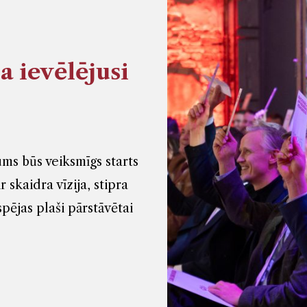
 ievēlējusi
ms būs veiksmīgs starts
skaidra vīzija, stipra
ējas plaši pārstāvētai