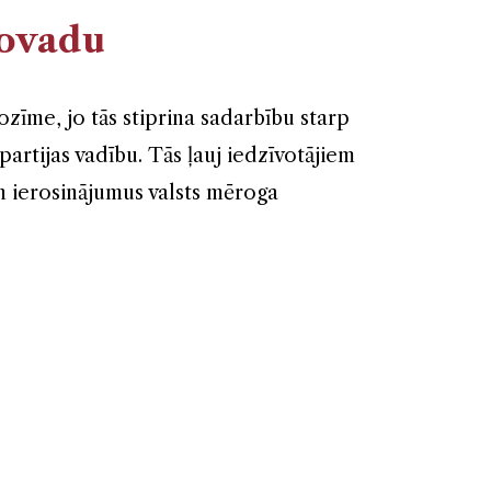
novadu
ozīme, jo tās stiprina sadarbību starp
partijas vadību. Tās ļauj iedzīvotājiem
un ierosinājumus valsts mēroga