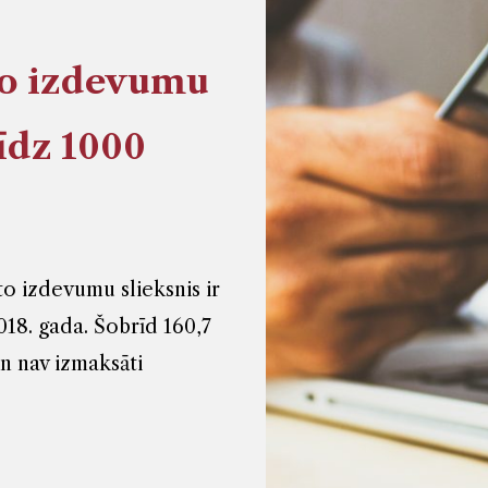
to izdevumu
līdz 1000
o izdevumu slieksnis ir
018. gada. Šobrīd 160,7
 un nav izmaksāti