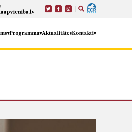
s
aapvieniba.lv
ums
Programma
Aktualitātes
Kontakti