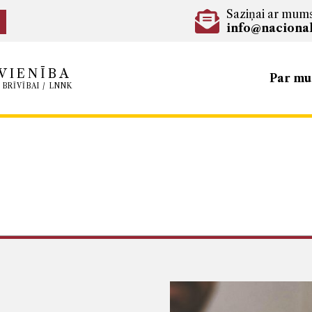
Saziņai ar mum
info@nacional
VIENĪBA
Par m
 BRĪVĪBAI / LNNK