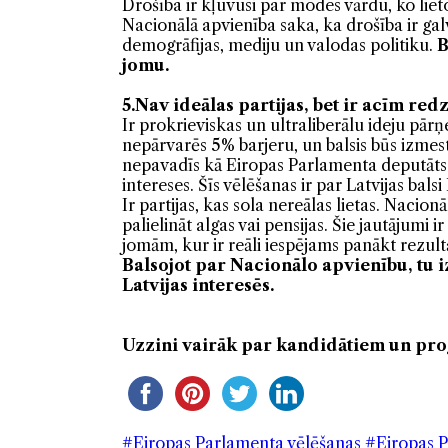
Drošība ir kļuvusi par modes vārdu, ko liet
Nacionālā apvienība saka, ka drošība ir galv
demogrāfijas, mediju un valodas politiku.
B
jomu.
5.Nav ideālas partijas, bet ir acīm re
Ir prokrieviskas un ultraliberālu ideju pārņ
nepārvarēs 5% barjeru, un balsis būs izmesta
nepavadīs kā Eiropas Parlamenta deputāts u
intereses. Šīs vēlēšanas ir par Latvijas balsi
Ir partijas, kas sola nereālas lietas. Naci
palielināt algas vai pensijas. Šie jautājumi 
jomām, kur ir reāli iespējams panākt rezult
Balsojot par
Nacionālo apvienību, tu i
Latvijas interesēs.
Uzzini vairāk par kandidātiem un p
#Eiropas Parlamenta vēlēšanas
#Eiropas 