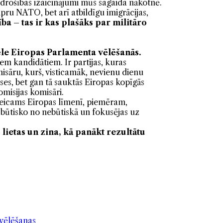
i drošības izaicinājumi mūs sagaida nākotnē.
ipru NATO, bet arī atbildīgu imigrācijas,
ba – tas ir kas plašāks par militāro
vēle Eiropas Parlamenta vēlēšanās.
iem kandidātiem. Ir partijas, kuras
omisāru, kurš, visticamāk, nevienu dienu
es, bet gan tā sauktās Eiropas kopīgās
Komisijas komisāri.
paveicams Eiropas līmenī, piemēram,
rt būtisko no nebūtiskā un fokusējas uz
lietas un zina, kā panākt rezultātu
vēlēšanas