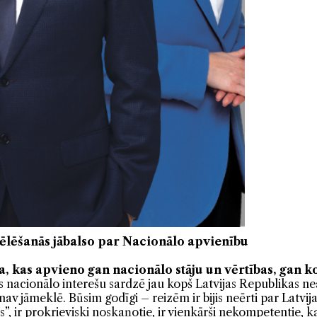
ēlēšanās jābalso par Nacionālo apvienību
ja, kas apvieno gan nacionālo stāju un vērtības, gan 
s nacionālo interešu sardzē jau kopš Latvijas Republikas nea
 nav jāmeklē. Būsim godīgi – reizēm ir bijis neērti par Latvi
sis”, ir prokrieviski noskaņotie, ir vienkārši nekompetentie,