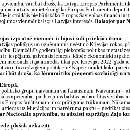
apvienību, vari būt drošs, ka Latvija Eiropas Parlamentā t
ējumā ir atzīts par ietekmīgāko Eiropas Parlamenta deputātu
Zīle ir strādājis pie būtiskāko Eiropas Savienības finanšu in
sojumos vienmēr balsojis Latvijas interesēs.
Balsojot par
N
ijas izpratnē vienmēr ir bijusi soli priekšā citiem.
atvijas politiķus un uzņēmumus neēst no Krievijas rokas, pā
ecību. Diemžēl šīs gadiem ilgi piekoptās politikas metastāz
 ir, iespējams, galvenais iemesls, kāpēc ekonomiski atpal
ķiem nacionālā stāja atmodās tikai pēc Krievijas 2022. gada 
dot varu tuvredzīgiem politiķiem? Kāpēc zaudēt laiku pare
ri būt drošs, ka lēmumi tiks pieņemti savlaicīgi un t
 Eiropā.
u politisko grupu naivumam vai fanātismam. Naivumam – att
lās apvienības piedāvājums balstās pārbaudītās vērtībās un 
emērs Eiropas fanātismam un saprātīguma trūkumam. Nākam
 attiecas uz Migrācijas un patvēruma paktu – nedrīkst piesp
par
Nacionālo apvienību, tu atbalsti saprātīgu Zaļo ku
edz plašāk nekā citi.