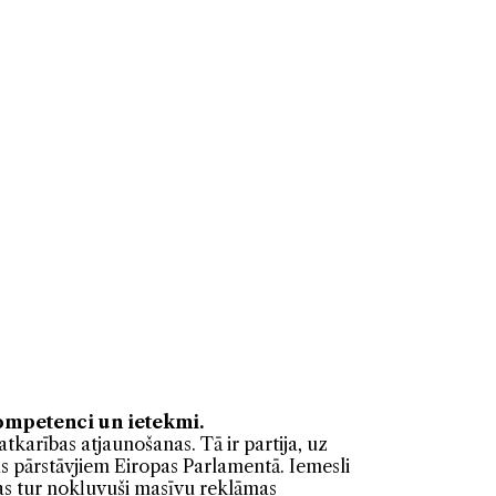
kompetenci un ietekmi.
tkarības atjaunošanas. Tā ir partija, uz
jas pārstāvjiem Eiropas Parlamentā. Iemesli
 kas tur nokļuvuši masīvu reklāmas