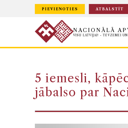
PIEVIENOTIES
ATBALSTĪT
NACIONĀLĀ AP
VISU LATVIJAI! - TĒVZEMEI UN
5 iemesli, kāpē
jābalso par Nac