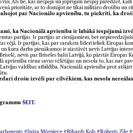
o visi. Arī tie, kas nespēja un joprojām nespēj paredzēt, kād
enā prioritāte, ar to domājot ne tikai militāro drošību un st
alsojot par
Nacionālo apvienību, tu piekrīti, ka drošī
dzami, ka Nacionālā apvienība ir labākā iespējamā iz
emtas partijas. Ir partijas ar cienījamiem, bet nepieredzējuš
s vējā. Ir partijas, kas par saraksta līderi ieliek Eiropas k
n kura darba pienākumos ir aizstāvēt nevis Latvijas interes
 Briselē, nevis par Briseles balsi Latvijā, ko pārstāv Eiropas 
onālā apvienība ciena savus vēlētājus un nesola to, kas nav 
ir Latvijas valdības atbildība. Nacionālā apvienība prot atšķi
ātu.
zdari drošu izvēli par cilvēkiem, kas nesola nereālas 
rogrammu
ŠEIT
.
Parlaments
#Ināra Mūrniece
#Rihards Kols
#Roberts Zīle
#