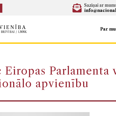
Saziņai ar mum
info@nacional
VIENĪBA
Par m
 BRĪVĪBAI / LNNK
c Eiropas Parlamenta 
ionālo apvienību