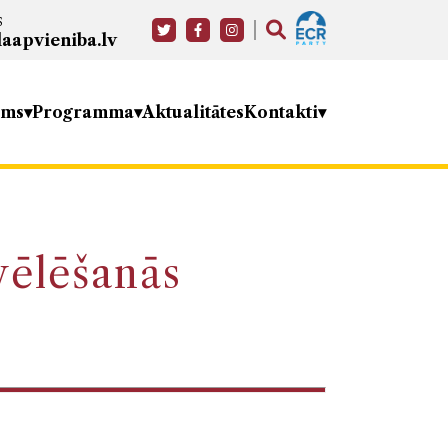
s
aapvieniba.lv
ums
Programma
Aktualitātes
Kontakti
vēlēšanās