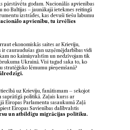
iks pārstāvēta godam. Nacionālās apvienības
 no Baltijas – jaunākajā ietekmes reitingā
strumentu izstrādes, kas devuši tiešu labumu
acionālo apvienību, tu izvēlies
rraut ekonomiskās saites ar Krieviju,
es ir cauraudušas gan uzņēmējdarbības vidi
iekam no kaimiņvalstīm un nedzīvojam tik
iebrukuma Ukrainā. Visi tagad saka to, ko
izu stratēģisko lēmumu pieņemšanā?
ālredzīgi.
iecībā uz Krieviju, fanātismam – sekojot
saprātīgā politikā. Zaļais kurss ar
ajā Eiropas Parlamenta sasaukumā Zaļā
iest Eiropas Savienības dalībvalstis
rsu un atbildīgu migrācijas politiku.