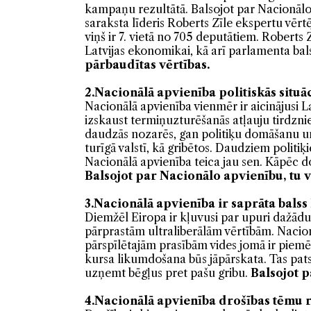
kampaņu rezultātā. Balsojot par Nacionālo 
saraksta līderis Roberts Zīle ekspertu vērt
viņš ir 7. vietā no 705 deputātiem. Roberts 
Latvijas ekonomikai, kā arī parlamenta bal
pārbaudītas vērtības.
2.Nacionālā apvienība politiskās situāc
Nacionālā apvienība vienmēr ir aicinājusi L
izskaust termiņuzturēšanās atļauju tirdzni
daudzās nozarēs, gan politiķu domāšanu un
turīgā valstī, kā gribētos. Daudziem politi
Nacionālā apvienība teica jau sen. Kāpēc 
Balsojot par
Nacionālo apvienību, tu va
3.Nacionālā apvienība ir saprāta balss
Diemžēl Eiropa ir kļuvusi par upuri dažād
pārprastām ultraliberālām vērtībām. Nacionā
pārspīlētajām prasībām vides jomā ir pi
kursa likumdošana būs jāpārskata. Tas pats
uzņemt bēgļus pret pašu gribu.
Balsojot 
4.Nacionālā apvienība drošības tēmu r