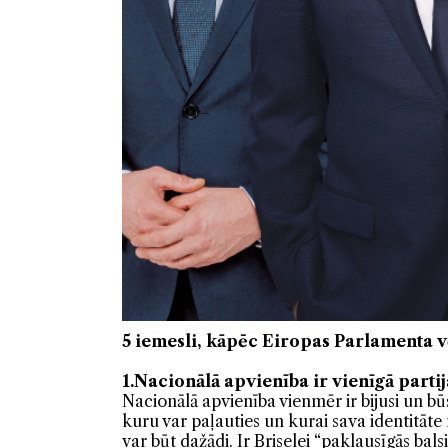
5 iemesli, kāpēc Eiropas Parlamenta v
1.Nacionālā apvienība ir vienīgā parti
Nacionālā apvienība vienmēr ir bijusi un bū
kuru var paļauties un kurai sava identitāte
var būt dažādi. Ir Briselei “paklausīgās bal