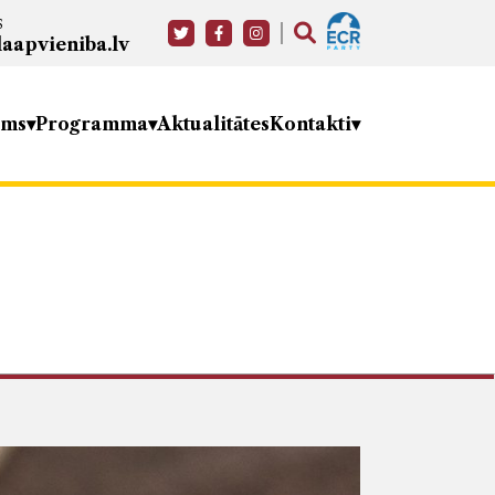
s
aapvieniba.lv
ums
Programma
Aktualitātes
Kontakti