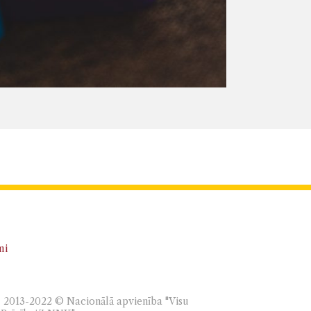
mi
as, 2013-2022 © Nacionālā apvienība "Visu