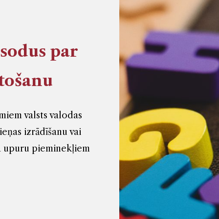
 sodus par
etošanu
miem valsts valodas
eņas izrādīšanu vai
da upuru pieminekļiem