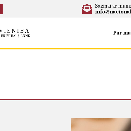
Saziņai ar mum
info@nacional
VIENĪBA
Par m
 BRĪVĪBAI / LNNK