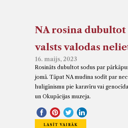
NA rosina dubultot
valsts valodas neli
16. maijs, 2023
Rosināts dubultot sodus par pārkāpu
jomā. Tāpat NA mudina sodīt par neci
huligānismu pie karavīru vai genocī
un Okupācijas muzeja.
LASĪT VAIRĀK