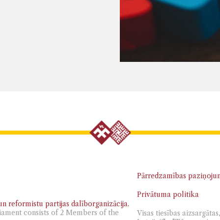
Pārredzamības paziņoju
Privātuma politika
n reformistu partijas dalīborganizācija.
iament consists of 2 Members of the
Visas tiesības aizsargāt