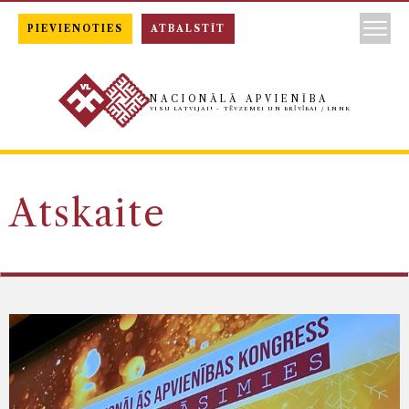
PIEVIENOTIES
ATBALSTĪT
NACIONĀLĀ APVIENĪBA
VISU LATVIJAI! - TĒVZEMEI UN BRĪVĪBAI / LNNK
Atskaite