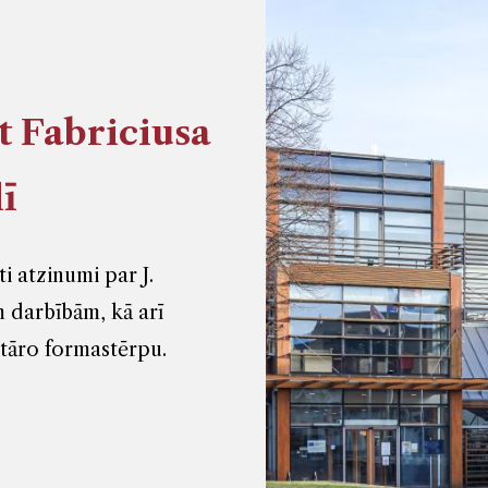
 Fabriciusa
lī
i atzinumi par J.
m darbībām, kā arī
itāro formastērpu.