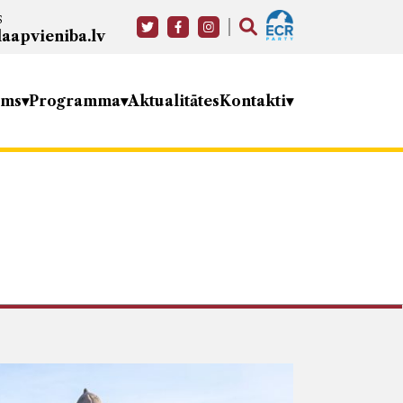
s
aapvieniba.lv
ums
Programma
Aktualitātes
Kontakti