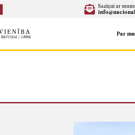
Saziņai ar mum
info@nacional
VIENĪBA
Par m
 BRĪVĪBAI / LNNK