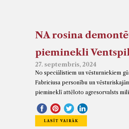
NA rosina demontēt
pieminekli Ventspi
27. septembris, 2024
No speciālistiem un vēsturniekiem gūt
Fabriciusa personību un vēsturiskajā
piemineklī attēloto agresorvalsts mil
LASĪT VAIRĀK