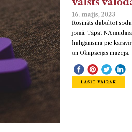
valsts valod
16. maijs, 2023
Rosināts dubultot sodu
jomā. Tāpat NA mudina 
huligānismu pie karavī
un Okupācijas muzeja.
LASĪT VAIRĀK