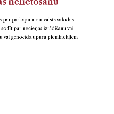
as nelietošanu
s par pārkāpumiem valsts valodas
sodīt par necieņas izrādīšanu vai
ru vai genocīda upuru pieminekļiem